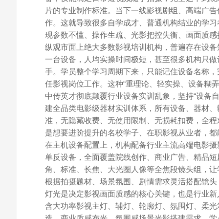
片的专业制作标准。当下一线影视剧组、高端广告
作。这就导致很多自学成才、普通机构结业的学习
现参数不懂、操作生疏、光影把控失衡、画面质感
纵观市面上绝大多数影视培训机构，普遍存在设备
一台设备，人均实操时间极短，甚至很多机构只做
手。学员整个学习周期下来，只能记住设备名称，
任影视岗位工作。这种“重理论、轻实操、设备糊
中传英才彻底颠覆行业设备实训乱象，坚持“设备
建全品类电影级器材实训体系，所有设备、器材、
准，无隐藏收费、无使用限制、无损耗扣费，全程
是想要进阶提升的名校学子、在职影视从业者，都
在主机设备配置上，机构配备行业主流高端电影摄
单反设备，全面覆盖院线创作、商业广告、精品短
角、标准、长焦、大光圈人像等全焦段镜头组，让
根据拍摄题材、场景氛围、剧情需求灵活搭配镜头
灯光是决定影视画面质感的核心关键，也是行业新
含大功率影视主灯、辅灯、轮廓灯、氛围灯、柔光
造、商业质感布光、氛围感场景光影搭建需求。学