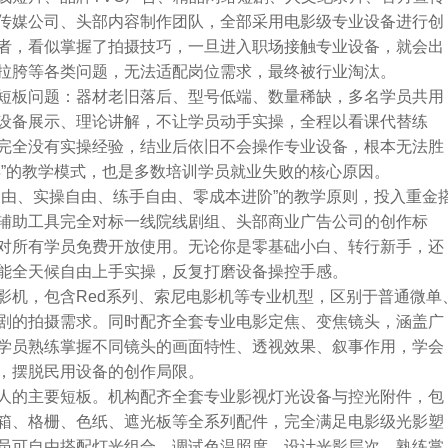
传媒公司、头部内容制作团队，全部采用电影级专业设备进行创
者，看似掌握了拍摄技巧，一旦进入职场接触专业设备，就会出
拉胯等各类问题，无法适配岗位需求，最终被行业淘汰。
短板问题：器材老旧落后、型号低端、数量稀缺，多名学员共用
设备展示、理论讲解，不让学员动手实操，全程以看课代替练
完全没有实操经验，结业后依旧不会操作专业设备，根本无法胜
弄”的教学模式，也是多数培训学员就业失败的核心原因。
自由、实操自由、练手自由、零成本进阶”的教学原则，投入重金
辅助工具完全对标一线院线剧组、头部商业广告公司的创作标
对所有学员免费开放使用。无论你是零基础小白、转行新手，还
能全天候自由上手实操，反复打磨设备操控手感。
影机，包含Red系列、索尼电影机等专业机型，区别于普通微单
剧的拍摄需求。同时配齐全套专业电影定焦、变焦镜头，涵盖广
学员熟练掌握不同镜头的画面特性、透视效果、叙事作用，学会
，摆脱民用设备的创作局限。
人的主要短板。机构配齐全套专业影视灯光设备与控光附件，包
箱、格栅、色纸、遮光板等全系列配件，完全满足电影级光影塑
员可自由搭配灯光组合、调试色温照度、设计光影层次，熟练掌