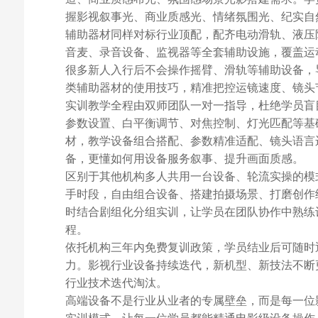
握影视叙事光、商业质感光、情绪氛围光、纪实自
辅助器材同样对标行业顶配，配齐电动滑轨、液压
音麦、录音设备、监视器等全套辅助设施，覆盖运
很多新人入行后不会操作摇臂、滑轨等辅助设备，
类辅助器材的使用技巧，精准把控运镜速度、镜头
实训教学全程由双师团队一对一指导，杜绝学员盲
参数设置、白平衡调节、对焦控制、灯光匹配等基
材，教学设备组合搭配、参数精准适配、镜头语言
备，更懂如何用设备服务叙事、提升画面质感。
区别于其他机构多人共用一台设备、轮流实操的模
手时段，自由组合设备、搭建拍摄场景、打磨创作
时结合剧组化分组实训，让学员在团队协作中熟练
程。
依托机构三年内免费复训政策，学员结业后可随时
力。影视行业设备持续迭代，新机型、新技法不断
行业技术迭代淘汰。
高端设备不是行业从业者的专属壁垒，而是每一位