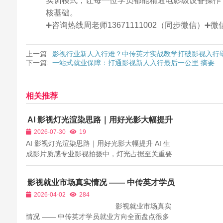
实训模式，让每一位学员都能精通电影级设备操作
核基础。
➕咨询热线周老师13671111002（同步微信）
上一篇:
影视行业新人入行难？中传英才实战教学打破影视入行
下一篇:
一站式就业保障：打通影视新人入行最后一公里 摘要
相关推荐
AI 影视灯光渲染思路｜用好光影大幅提升
AI 生成影片质感
2026-07-30
19
AI 影视灯光渲染思路｜用好光影大幅提升 AI 生
成影片质感专业影视拍摄中，灯光占据至关重要
的地位，光影氛围可以烘托剧情情绪，提升画面
层次感。使用AI进行影视画面创作时，灯光渲染
影视就业市场真实情况 —— 中传英才学员
参数、光影描述同样会极大影响成片效果。大量
就业方向全面盘点
2026-04-02
284
新手生成画面时，只关注人物和场景描述...
影视就业市场真实
情况 —— 中传英才学员就业方向全面盘点很多