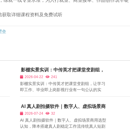
，练就一线专业水准，为入行就业、商业接单、作品创作筑牢硬
➕微信获取详细课程资料及免费试听
壁垒
影棚实景实训：中传英才把课堂变剧组，
让学习即工作、毕业即上岗
2026-04-22
241
影棚实景实训：中传英才把课堂变剧组，让学习
即工作、毕业即上岗影视行业有一句公认的实
话：教室里教不会影视技能，影棚里才能练出真
本事。影视创作是现场的艺术、团队的艺术、实
AI 真人剧拍摄软件｜数字人、虚拟场景商
操的艺术，所有的导演调度、摄影构图、灯光布
用选型认知，降本搭建真人剧稳定工作流
2026-07-24
32
光、摄像运镜、镜前表演，都必须在真实的...
AI 真人剧拍摄软件｜数字人、虚拟场景商用选型
认知，降本搭建真人剧稳定工作流传统真人短剧