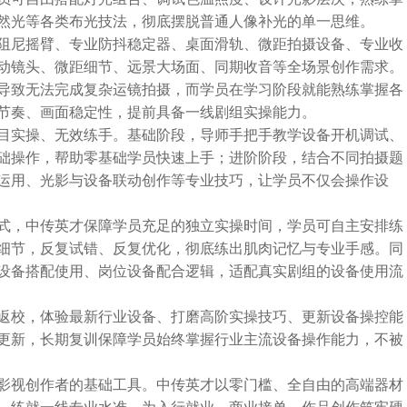
然光等各类布光技法，彻底摆脱普通人像补光的单一思维。
阻尼摇臂、专业防抖稳定器、桌面滑轨、微距拍摄设备、专业收
动镜头、微距细节、远景大场面、同期收音等全场景创作需求。
导致无法完成复杂运镜拍摄，而学员在学习阶段就能熟练掌握各
节奏、画面稳定性，提前具备一线剧组实操能力。
目实操、无效练手。基础阶段，导师手把手教学设备开机调试、
础操作，帮助零基础学员快速上手；进阶阶段，结合不同拍摄题
运用、光影与设备联动创作等专业技巧，让学员不仅会操作设
式，中传英才保障学员充足的独立实操时间，学员可自主安排练
细节，反复试错、反复优化，彻底练出肌肉记忆与专业手感。同
设备搭配使用、岗位设备配合逻辑，适配真实剧组的设备使用流
返校，体验最新行业设备、打磨高阶实操技巧、更新设备操控能
更新，长期复训保障学员始终掌握行业主流设备操作能力，不被
影视创作者的基础工具。中传英才以零门槛、全自由的高端器材