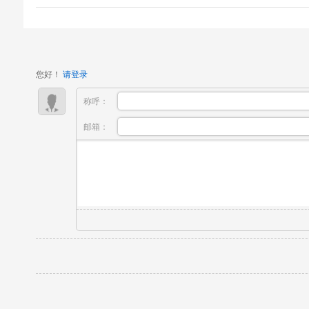
人想进入影视行业，但对就业市场缺乏真实了
解：到底哪些岗位缺人？薪资怎么样？好不好找
工作？晋升路径是什么？中传英才影视教育多年
对接一线市场，为大量学...
您好！
请登录
称呼：
邮箱：