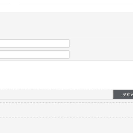
线下实拍依赖演员、实景、摄影灯光团队，高额
成本与档期限制制约量产；AI真人剧借助数字人
形象生成、虚拟场景搭建AI软件，完全替代线下
实拍环节，单人即可批量产出完整真人短...