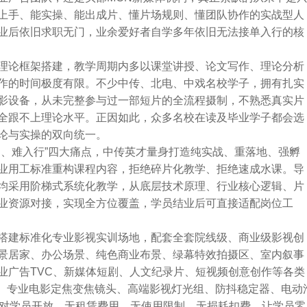
上手、能实操、能出成片、懂片场规则、懂团队协作的实战型人
业后依旧求职无门，业余爱好者自学多年依旧无法接单入行的核
理论框架搭建，教学周期内多以课堂讲授、论文写作、理论分析
作的时间极度有限。不少中传、北电、中戏名校学子，拥有扎实
影设备，从未完整参与过一部短片的全流程摄制，不熟悉真实片
全跟不上理论水平。正因如此，众多名校在读及毕业学子都会选
论与实操的双向统一。
品、难入行”四大痛点，中传英才量身打造纯实战、重落地、强孵
业用工标准重构课程内容，拒绝碎片化教学、拒绝速成水课。导
均采用阶梯式系统化教学，从底层技术原理、行业核心逻辑、片
业资源对接，实现全方位覆盖，学员结业后可直接适配岗位工
搭建标准化专业影视实训场地，配套全套院线级、商业级影视创
景居家、办公场景、纯色商业布景、绿幕特效拍摄区、室内叙事
业广告TVC、新媒体短剧、人文纪录片、短视频创意创作等各类
机、专业电影定焦变焦镜头、高端影视灯光组、防抖稳定器、电动
费对学员开放，无租赁费用、无使用限制、无损耗扣费，让学员零