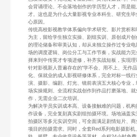
会背诵理论、不会落地创作的学历型人才，而是能
才。这也是为什么大量影视专业本科生、研究生毕
心原因。
传统高校影视教学体系偏向学术研究、影片赏析和
为主，留给学生独立实操、剧组实训、原创成片创
的理论储备和审美认知，却从未独立操作过专业电
场的调度逻辑、岗位分工与工作节奏，实战能力完
择来到中传英才专项进修，补齐实战短板，实现理
针对影视新人普遍存在的“学不会、用不上、无作
化、保就业的成人影视研修体系，完全对标一线行
演、摄影、编剧、灯光、镜前表演五大核心专业，
场实操规则、全流程实战创作到作品打磨落地、就
作，无需企业二次培训。
为解决学员实训成本高、设备接触难的问题，机构
作设备，完全复刻真实剧组拍摄环境。场地涵盖实
拍摄区等多元实训空间，可全面满足剧情短片、商
项目的拍摄需求。同时，全套Red系列电影摄影
轨、摇臂、专业收音设备等器材，全程24小时免