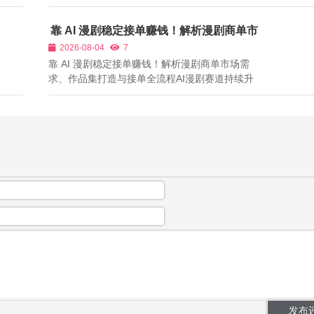
剧、独立电影、商业宣传片市场持续扩张，市场
对于专业影视摄影人才需求持续上涨。但市面上
靠 AI 漫剧稳定接单赚钱！解析漫剧商单市
大量摄影从业者普遍存在明显短板：熟练操作相
场需求、作品集打造与接单全流程
2026-08-04
7
机，却不懂叙事性构图；能够完成基础拍摄...
靠 AI 漫剧稳定接单赚钱！解析漫剧商单市场需
求、作品集打造与接单全流程AI漫剧赛道持续升
温，催生庞大定制商单市场。短剧MCN机构需要
外包连载AI漫剧、品牌企业需要制作宣传向剧情
漫剧、各类内容工作室长期寻找稳定创作者合
作。漫剧接单，是新手快速获得稳定现金流的...