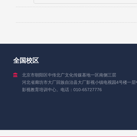
全国校区
北京市朝阳区中传北广文化传媒基地一区南侧三层
河北省廊坊市大厂回族自治县大厂影视小镇电视园4号楼一层
影视教育培训中心。电话：010-65727776