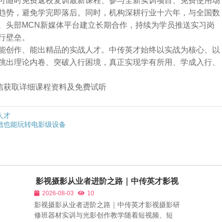
可随时免费返校复训最新课程、参与全新实训项目、免费使用场
趋势，避免学完即落后。同时，机构深耕行业十六年，与全国数
、头部MCN新媒体平台建立长期合作，持续为学员推送实习岗
行壁垒。
能创作、能出精品的实战人才。中传英才始终以实战为核心、以
跳出理论内卷、突破入行困境，真正实现学有所用、学成入行、
➕微信获取详细课程资料及免费试听
人才
础也能玩转电影级设备
影视摄影从业者进阶之路｜中传英才影视
摄影研修班器材实训与光影创作教学
2026-08-03
10
影视摄影从业者进阶之路｜中传英才影视摄影研
修班器材实训与光影创作教学随着短视频、短