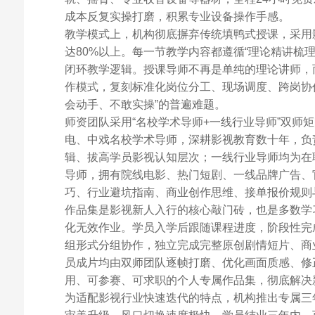
成本反复实操打磨，积累专业设备操作手感。
教学模式上，机构彻底摒弃传统填鸭式授课，采用影
达80%以上。每一节教学内容都遵循“理论精讲梳理
闭环教学逻辑。授课导师不再是单纯的理论讲师，
作模式，复刻标准化岗位分工、现场调度、跨岗协
会动手、不敢实操”的普遍难题。
师资团队采用“名校学术导师+一线行业导师”双师
电、中戏名校学术导师，深耕影视教育数十年，负
辑、拔高学员影视认知层次；一线行业导师均为在
导师，拥有院线电影、热门短剧、一线品牌广告、
巧、行业避坑指南、商业创作思维、接单报价规则
作品集是影视新人入行的核心敲门砖，也是多数学
化无效作业。学员入学后跟随课程进度，阶段性完
组形式分组协作，独立完成完整原创剧情短片、商
员成片均由双师团队逐帧打磨、优化画面质感、修
用、可参赛、可求职的个人专属作品集，彻底解决新
为适配影视行业快速迭代的特点，机构推出专属三