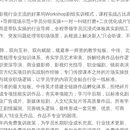
视行业主流的好莱坞Workshop剧组实训模式，课程实战占比
+导师现场示范+学员分组实操+一对一纠错打磨+二次优化成片”
而是带队实操的行业导师，全程带领学员沉浸式体验真实剧组工
作、突发问题处理等职场场景，从根源上解决新人“只会听课、
矩阵，双向互补、双向赋能，规避单一师资的教学短板。中传、北
责梳理专业知识体系、夯实学员艺术审美、拆解经典作品创作逻
职资深导演、商业摄影师、影视灯光指导、职业编剧、镜前表演
官方纪实项目的实战制作经验，专门传授课本之外的片场实操技
与就业职场逻辑，让学员学的内容完全贴合行业一线标准。
习者的最大短板。中传英才搭建全链路作品孵化体系，拒绝碎片
成专项技能实训作品，夯实单项能力；学习中后期，以标准化剧
业广告成片、新媒体短剧、人文纪实短片等高质量作品。所有学
正剧情漏洞、完善镜头逻辑，最终形成一套完整、优质、可商
人“结业无作品、作品不专业”的困境。
年内免费复训政策，为学员长期职业成长兜底。行业技术更新、