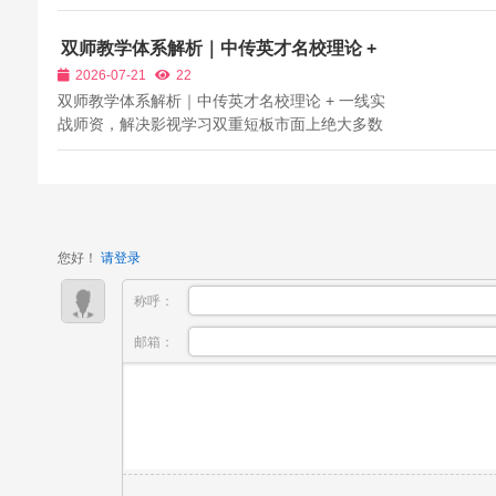
频、付费短剧、海外平台每日上新AI内容十万部
以上，但行业马太效应持续加剧，仅不足10%精
双师教学体系解析｜中传英才名校理论 +
品内容占据九成流量与商业订单，绝大多数自
一线实战师资，解决影视学习双重短板
2026-07-21
22
学、短期5天集训从业者扣除算力、时间成本...
双师教学体系解析｜中传英才名校理论 + 一线实
战师资，解决影视学习双重短板市面上绝大多数
影视培训机构师资结构存在明显短板，分为两类
极端：第一类机构聘用高校退休讲师、专职教
授，拥有完整正统影视理论，但常年脱离一线剧
组，不了解当下短剧、品牌广告、新媒体拍...
您好！
请登录
称呼：
邮箱：