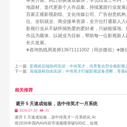
审美升级、风口切换速度极快，学员结业三年内，
地器材、迭代更新个人作品集，持续紧跟行业发展
百家正规影视剧组、文化传媒公司、广告创意机构
位、全职就业、商业接单资源，全方位打通新人入
影视行业从不缺怀揣热爱的爱好者，只缺能落地、
作品为载体、以就业为目标，帮助每一位影视新人
长久发展。
➕咨询热线周老师13671111002（同步微信）
上一篇:
影视前后端协同实训：中传英才，培养复合型全栈影视
下一篇:
高端器材自由实训：中传英才打破影视设备垄断，零基
相关推荐
避开 5 天速成短板，选中传英才一月系统
化 AI 班
2026-07-20
25
避开 5 天速成短板，选中传英才一月系统化 AI
班2026年国内AI内容市场规模突破500亿，短视