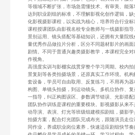
等领域不断扩张，市场急需懂技术、有审美、能落
达到职业剧组的标准，不理解影视化创作逻辑，缺
化影视摄影课程，以实战为核心，培养符合行业标
课程授课团队由影视名校专业教师与一线摄影指导
景别运用、镜头搭配等基础知识，还拥有大量院线
量优秀作品做拉片分析，区分不同题材影片的画面
剧情。不同于普通兴趣类摄影教学，本课程完全对
作视角。
高强度实训与影棚实战贯穿整个学习周期。校内拍
景复刻等各类拍摄场景，还原真实工作环境。机构
套设备，学员可自由取用、反复练习，不用再为器
构图、单镜头拍摄，到运动镜头、多机位协作、复
一指导，纠正构图误区、参数调节错误、光影搭配
团队协作训练是课程的重要模块。影视摄影从来不
动导演、表演、灯光等班级组建模拟剧组，摄影学
拍摄方案，配合灯光团队完成布光，跟随演员走位
同作业，养成职业岗位素养，快速适应剧组快节奏
作品孵化是学员成长的关键一环。学习过程中，学