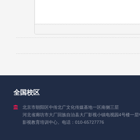
全国校区
北京市朝阳区中传北广文化传媒基地一区南侧三层
河北省廊坊市大厂回族自治县大厂影视小镇电视园4号楼一层
影视教育培训中心。电话：010-65727776