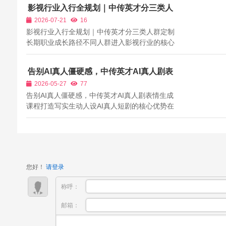
影视行业入行全规划｜中传英才分三类人
群定制长期职业成长路径
2026-07-21
16
影视行业入行全规划｜中传英才分三类人群定制
长期职业成长路径不同人群进入影视行业的核心
诉求差异巨大：零基础上班族多以副业兼职增收
为目标，希望低成本学习、碎片化接单；应届毕
告别AI真人僵硬感，中传英才AI真人剧表
业生需要完整作品集、企业内推，实现全职稳定
情生成课程打造写实生动人设
2026-05-27
77
入职；中传、北电、中戏本科研究生拥有...
告别AI真人僵硬感，中传英才AI真人剧表情生成
课程打造写实生动人设AI真人短剧的核心优势在
于写实质感、真实代入、情绪共鸣，观众愿意为
真实的人物情绪、沉浸式的剧情体验停留、点
赞、下单。但目前绝大多数新手制作的AI真人
剧，普遍存在人物表情僵硬、面部无情绪、喜...
您好！
请登录
称呼：
邮箱：