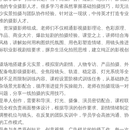
地的专业摄影人才。很多学习者虽然掌握基础拍摄技巧，却无法
少实景拍摄与团队协作经验。针对这一现状，中传英才打造专业
准的摄影人才。
、资深摄影师组成。老师们不仅精通影视摄影理论、色彩原理、
作品、商业大片、爆款短剧的拍摄经验。课堂之上，讲师结合海
风格，讲解如何用构图烘托氛围、用色彩塑造情绪、用镜头推进
标职业影视剧组要求，摒弃生活化拍照思维，建立纯正的影视创
摄场地搭建多元实景，模拟室内剧情、人物专访、产品拍摄、外
配备电影级摄影机、全焦段镜头、轨道、稳定器、灯光系统等全
材不足而限制训练内容。课程设置阶梯式训练任务，从基础静态
杂场景光影配合，循序渐进提升实操能力。老师在拍摄现场一对
问题，分享一线拍摄的实用技巧。
是单人创作，需要和导演、灯光、摄像、演员密切配合。课程联
员全程负责画面整体设计，根据导演的创作要求、剧情情绪制定
调整机位与镜头。在反复的团队实训中，学员学会高效沟通、协
的工作模式。
员参与各类原创短片、创意视频、广告样片的拍摄工作，每一次