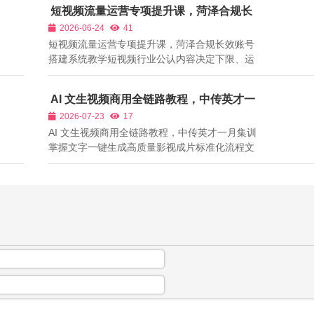
短视频流量运营专项提升课，菏泽合规长
效账号搭建系统教学
2026-06-24
41
短视频流量运营专项提升课，菏泽合规长效账号
搭建系统教学短视频行业公认内容决定下限、运
营决定流量上限，菏泽本地大量餐饮、美业、同
城探店经营者投入大量时间拍摄剪辑，但账号播
AI 文生视频商用全链路教程，中传英才一
放长期停留在几百播放区间，粉丝画像杂乱、付
月集训掌握文字一键生成高质量影视成片
2026-07-23
17
费投放投产失衡，核心原因是没有系统学...
标准化流程
AI 文生视频商用全链路教程，中传英才一月集训
掌握文字一键生成高质量影视成片标准化流程文
生视频技术实现了文字创意直接转化动态影像，
大幅降低影视前期画面制作成本，但市面上绝大
多数新手使用文生视频工具存在严重操作误区：
仅输入简单剧情文字，不补充人物、光影...