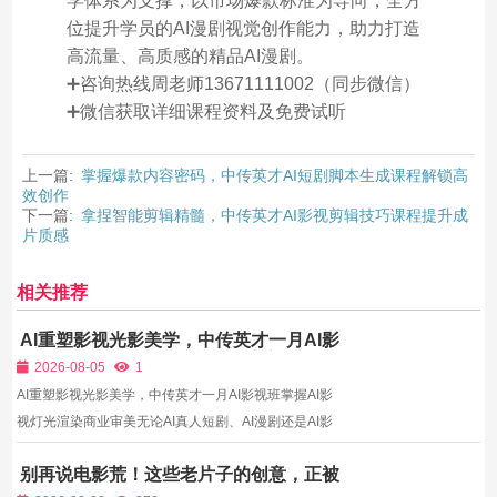
学体系为支撑，以市场爆款标准为导向，全方
位提升学员的AI漫剧视觉创作能力，助力打造
高流量、高质感的精品AI漫剧。
➕咨询热线周老师13671111002（同步微信）
➕微信获取详细课程资料及免费试听
上一篇:
掌握爆款内容密码，中传英才AI短剧脚本生成课程解锁高
效创作
下一篇:
拿捏智能剪辑精髓，中传英才AI影视剪辑技巧课程提升成
片质感
相关推荐
AI重塑影视光影美学，中传英才一月AI影
视班掌握AI影视灯光渲染商业审美
2026-08-05
1
AI重塑影视光影美学，中传英才一月AI影视班掌握AI影
视灯光渲染商业审美无论AI真人短剧、AI漫剧还是AI影
视短片，画面质感的核心差距，从来不是分辨率，而是
别再说电影荒！这些老片子的创意，正被
灯光渲染的审美与调校。光影是影视的灵魂，暖光适配
当今大片反复“借用”