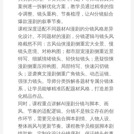
案例逐一拆解优化方案，教学员通过精准的指
令调整、镜头重构、节奏梳理，让AI分镜贴合
爆款漫剧的叙事节奏。
课程深度适配不同题材AI漫剧的分镜风格差异
化设计。不同题材的漫剧，分镜逻辑与镜头风
格截然不同：古风仙侠漫剧侧重宏大全景、慢
镜头意境、对称构图；都市甜宠漫剧侧重近景
特写、细腻情绪镜头、轻快短镜头；悬疑惊悚
漫剧侧重压抑构图、局部特写、快速闪切镜
头；逆袭爽文漫剧侧重广角镜头、动态运镜、
强张力镜头。导师分类拆解各题材专属分镜体
系，让学员能够精准匹配题材风格，打造差异
化精品作品。
同时，课程重点讲解AI漫剧分镜与脚本、画
风、节奏的适配逻辑。分镜不是独立存在的创
作环节，需要完全贴合脚本剧情、人物人设、
整体画风与更新节奏。课程教学员根据脚本剧
情架构，定制化设计分镜序列，保证镜头叙事