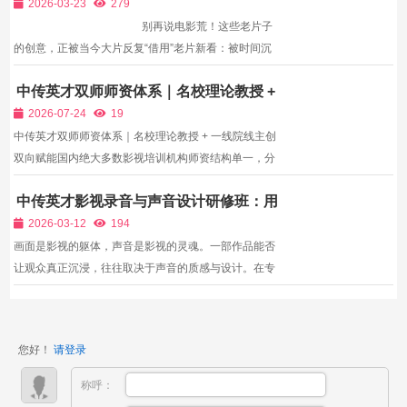
温情治愈剧情、冷光适配悬疑冷峻剧情、明暗对比适配
2026-03-23
279
冲突剧...
别再说电影荒！这些老片子
的创意，正被当今大片反复“借用”老片新看：被时间沉
淀的创意宝库 什么是经典？电影理论家劳拉·穆尔维在
中传英才双师师资体系｜名校理论教授 +
论及《公民凯恩》时说，这部电影的价值很大程度上是
一线院线主创双向赋能
在“重看”的过程中被发现的，观者在...
2026-07-24
19
中传英才双师师资体系｜名校理论教授 + 一线院线主创
双向赋能国内绝大多数影视培训机构师资结构单一，分
为两种极端：第一种全部聘请高校在校老师，授课侧重
中传英才影视录音与声音设计研修班：用
经典影片理论、文艺叙事分析，缺少真实商业短剧、广
声音构建沉浸式影视世界
告、剧组一线实操经验，讲解内容脱离当下市场甲方、
2026-03-12
194
平台真...
画面是影视的躯体，声音是影视的灵魂。一部作品能否
让观众真正沉浸，往往取决于声音的质感与设计。在专
业影视制作中，录音师、声音设计师、混音师是不可或
缺的核心岗位，市场需求大、就业稳定、专业性强。中
传英才影视录音与声音设计研修班，专注培养懂技术、
您好！
请登录
懂艺术...
称呼：