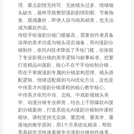
理、重点剧情无特写、无效镜头过多、情绪镜
头缺失，最终导致整部漫剧剧情割裂、节奏拖
沓、观感廉价，即便人设与画风精美，也无法
成为爆款作品。
传统手绘漫剧分镜门槛极高，需要创作者具备
深厚的美术功底与镜头语言储备，而AI漫剧分
镜制作，依托AI技术降低了手绘门槛，但保留
了专业影视分镜的美学逻辑与叙事标准。想要
打造精品AI漫剧，核心不在于手动绘制分镜，
而在于掌握漫剧专属的分镜架构思维、镜头搭
配逻辑、情绪适配规则与AI优化方法，这也是
中传英才AI漫剧分镜课程的核心教学核心。
中传英才依托中传、北电、中戏影视镜头美
学、动漫分镜专业师资，结合上千部爆款AI漫
剧分镜案例，打造系统化AI漫剧分镜制作课程
模块。课程坚持无实操、重思维、重美学、重
落地的教学原则，用1个月系统化精讲，帮助
零基础学员快速掌握专业漫剧分镜创作体系，