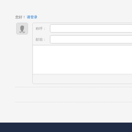
风格；部分工具能够保证人物形象稳定，很...
您好！
请登录
称呼：
邮箱：