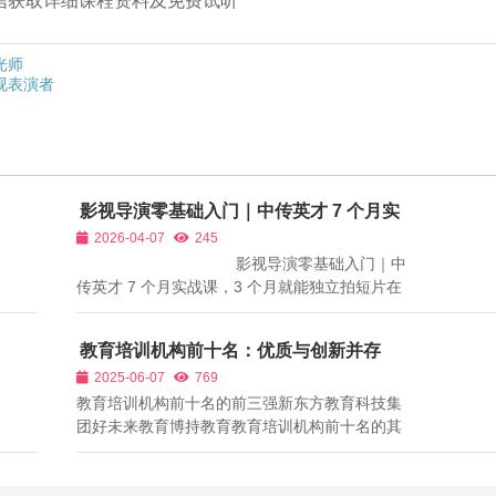
➕微信获取详细课程资料及免费试听
光师
视表演者
影视导演零基础入门｜中传英才 7 个月实
战课，3 个月就能独立拍短片
2026-04-07
245
影视导演零基础入门｜中
传英才 7 个月实战课，3 个月就能独立拍短片在
短视频、短剧、网剧、纪录片全面爆发的时代，
导演不再是遥不可及的职业，而是普通人也能通
教育培训机构前十名：优质与创新并存
过系统学习进入的高薪赛道。但绝大多数零基础
2025-06-07
769
爱好者都会陷入同样的...
教育培训机构前十名的前三强新东方教育科技集
团好未来教育博持教育教育培训机构前十名的其
他名机构新东方网络课程新东方国际课程学而思
网校乐乐课堂智学网校师达教育东方优car结语：
选择教育培训机构前十名，孩子教育更省心中传