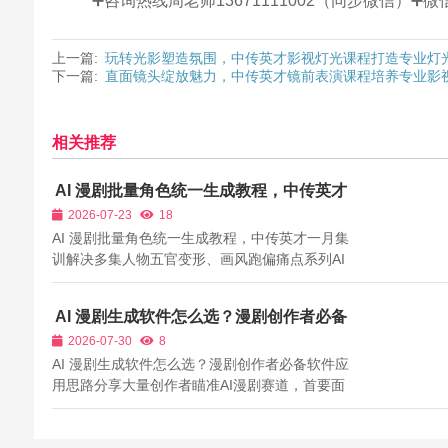
➕咨询热线周老师13671111002（同步微信）
上一篇:
玩转光影塑造氛围，中传英才影视灯光课程打造专业灯
下一篇:
直面镜头绽放魅力，中传英才镜前表演课程培养专业影
相关推荐
AI 漫剧批量角色统一生成教程，中传英才
一月集训解决多集人物五官变形、画风跑
2026-07-23
18
偏痛点
AI 漫剧批量角色统一生成教程，中传英才一月集
训解决多集人物五官变形、画风跑偏痛点系列AI
漫剧想要沉淀粉丝、承接长期IP改编订单，核心
前提是整部剧集人物形象高度统一，但批量生成
AI 漫剧生成软件怎么选？漫剧创作者必备
数十集画面时，绝大多数新手无法锁定角色固定
软件应用思路分享
2026-07-30
8
特征：主角五官大小、脸型、发色、服饰...
AI 漫剧生成软件怎么选？漫剧创作者必备软件应
用思路分享大量创作者瞄准AI漫剧赛道，首要面
临的问题就是挑选合适的AI漫剧生成软件。市面
上软件数量繁多，部分软件擅长二次元日系画
风，部分适合国风漫画，还有工具侧重写实漫剧