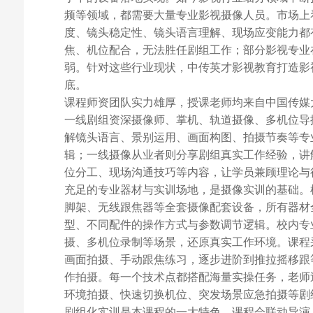
频等领域，都需要大量专业影视摄像人员。市场上
度、镜头稳定性、镜头语言理解、现场应变能力都
焦、机位配合，无法胜任剧组工作；部分影视专业
弱。针对这些行业现状，中传英才影视教育打造影
底。
课程师资团队实力雄厚，授课老师均来自中国传媒
一线剧组资深摄像师、掌机、轨道摄像、多机位导
解镜头语言、景别运用、画面构图、拍摄节奏等专
辑；一线摄像从业者则分享剧组真实工作经验，讲
位分工、现场沟通技巧等内容，让学员兼顾理论与
充足的专业器材与实训场地，是摄像实训的基础。
脚架、无线跟焦器等全套摄像配套设备，所有器材
型、不同配件的操作方式与参数调节逻辑。校内专
摄、多机位录制等场景，还原真实工作环境。课程采
画面拍摄、手动跟焦练习，逐步进阶到推拉摇移跟
作拍摄。每一个技术点都搭配海量实操任务，老师
环境拍摄、快速切换机位、突发场景应急拍摄等剧
剧组化实训是本课程的一大特色。课程会联动导演