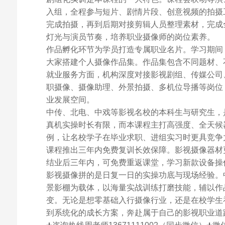
入组，全程参与短片、剧情片段、创意视频的拍摄
完成拍摄，再到后期对接剪辑人员整理素材，完成
灯光与演员节奏，培养职业摄像师的岗位素养。
作品孵化环节为学员打造专属职业名片。学习期间
大家搭建个人摄像作品集。作品集包含不同题材、
就业服务方面，机构深度对接影视剧组、传媒公司
职摄像、摄像助理、外景拍摄、多机位导播等岗位
业发展空间。
中传、北电、中戏等影视名校的本科生与研究生，
真机实操时长有限，而本课程主打高强度、全天候
例，让名校学子在毕业求职、进组实习时更具竞争
课程推出三年内免费复训长效保障。影视摄像器材
结业后三年内，可免费重返课堂，学习新款设备操
影视摄像拼的是日复一日的实操功底与现场经验。
景影棚为载体，以海量实战训练打磨技能，辅以作
变。无论是想零基础入行摄像行业，还是在校学生
到系统化的成长方案，奔赴属于自己的影视职业道