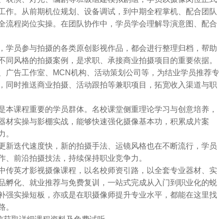
工作。从前期机位规划、设备调试，到中期全程掌机、配合团队
全流程岗位实操。在团队协作中，学员学会理解导演意图、配合
，学员参与拍摄的各类原创影视作品，都会进行整理归档，帮助
不同风格的拍摄案例，是求职、承接商业拍摄项目的重要依据。
、广告工作室、MCN机构、活动策划公司等，为结业学员推荐
，同时推送商业拍摄、活动跟拍等兼职项目，拓宽收入渠道与职
是本课程重要的学员群体。名校课堂侧重理论学习与创意培养，
器材实操与影棚实战，能够快速强化摄像基本功，积累成片案
力。
更新迭代速度快，新的拍摄手法、运镜风格也在不断流行，学员
作、前沿拍摄技法，持续保持职业竞争力。
中传英才影视摄像课程，以名校师资引路，以全套专业器材、实
品孵化、就业推荐与免费复训，一站式完成从入门到职业化的蜕
补强实操短板，亦或是在职摄像师提升专业水平，都能在这里找
路。