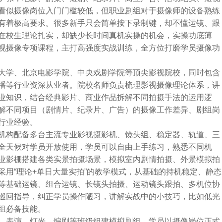
看似摄像岗位入门门槛较低，但职业剧组对于摄像师的设备熟练
有着极高要求。很多新手只会简单按下录制键，却不懂运镜、跟
在校生理论扎实，却缺少长时间真机实操的机会，实操功底薄
视摄像专项课程，主打高强度实战训练，全方位打磨学员摄像功
大学、北京电影学院、中央戏剧学院等顶尖影视院校，同时包含
播等行业资深从业者。院校名师负责梳理影视摄像理论体系，讲
业知识，结合经典影片、商业作品拆解不同拍摄手法的运用逻
解不同项目（剧情片、纪录片、广告）的摄像工作差异、剧组岗
行业经验。
机构配备多台主流专业影视摄影机、镜头组、稳定器、轨道、三
全天候对学员开放使用，学员可以自由上手练习，熟悉不同机
业影棚搭建各类实景拍摄场景，模拟室内剧情拍摄、外景模拟拍
用“理论+单日大量实拍”的教学模式，从基础的持机稳定、静态
等基础运镜、组合运镜、长镜头拍摄、运动镜头跟拍、多机位协
巡回指导，纠正学员操作陋习，讲解实战中的小技巧，比如低光
组必备技能。
、表演、灯光、编剧等班级组建模拟剧组，学员以摄像岗位正式