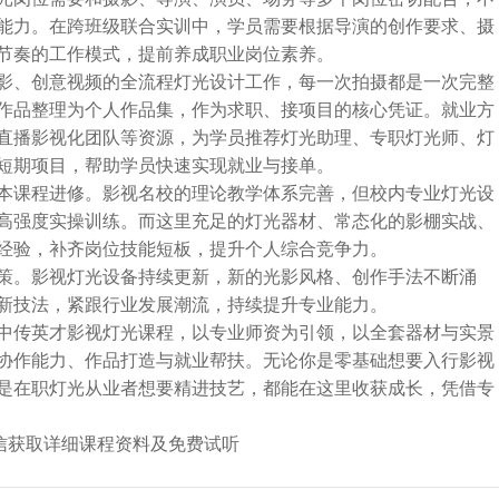
能力。在跨班级联合实训中，学员需要根据导演的创作要求、摄
节奏的工作模式，提前养成职业岗位素养。
影、创意视频的全流程灯光设计工作，每一次拍摄都是一次完整
作品整理为个人作品集，作为求职、接项目的核心凭证。就业方
直播影视化团队等资源，为学员推荐灯光助理、专职灯光师、灯
短期项目，帮助学员快速实现就业与接单。
本课程进修。影视名校的理论教学体系完善，但校内专业灯光设
高强度实操训练。而这里充足的灯光器材、常态化的影棚实战、
经验，补齐岗位技能短板，提升个人综合竞争力。
策。影视灯光设备持续更新，新的光影风格、创作手法不断涌
新技法，紧跟行业发展潮流，持续提升专业能力。
中传英才影视灯光课程，以专业师资为引领，以全套器材与实景
协作能力、作品打造与就业帮扶。无论你是零基础想要入行影视
是在职灯光从业者想要精进技艺，都能在这里收获成长，凭借专
➕微信获取详细课程资料及免费试听