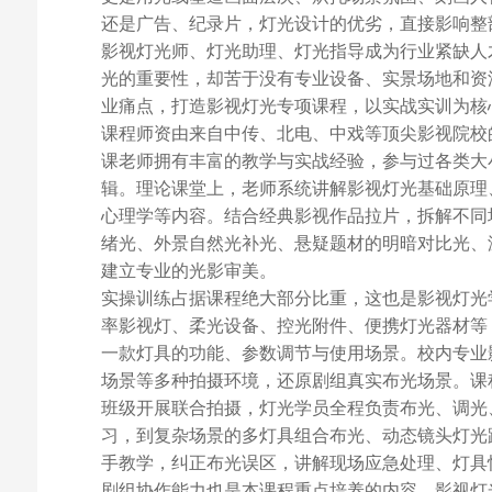
还是广告、纪录片，灯光设计的优劣，直接影响整
影视灯光师、灯光助理、灯光指导成为行业紧缺人
光的重要性，却苦于没有专业设备、实景场地和资
业痛点，打造影视灯光专项课程，以实战实训为核
课程师资由来自中传、北电、中戏等顶尖影视院校
课老师拥有丰富的教学与实战经验，参与过各类大
辑。理论课堂上，老师系统讲解影视灯光基础原理
心理学等内容。结合经典影视作品拉片，拆解不同
绪光、外景自然光补光、悬疑题材的明暗对比光、
建立专业的光影审美。
实操训练占据课程绝大部分比重，这也是影视灯光
率影视灯、柔光设备、控光附件、便携灯光器材等
一款灯具的功能、参数调节与使用场景。校内专业
场景等多种拍摄环境，还原剧组真实布光场景。课
班级开展联合拍摄，灯光学员全程负责布光、调光
习，到复杂场景的多灯具组合布光、动态镜头灯光
手教学，纠正布光误区，讲解现场应急处理、灯具
剧组协作能力也是本课程重点培养的内容。影视灯