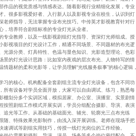
部作品的视觉质感与情感表达。随着影视行业精细化发展，专业
才。很多影视爱好者、入行新人以及影视专业在校生，认识到灯
深老师指导，无法掌握专业布光技巧。中传英才影视教育针对行
心，培养符合剧组标准的专业灯光从业者。
的专业教师，以及一线影视剧组灯光指导、资深灯光师组成。授
小影视项目的灯光设计工作，精通不同场景、不同题材的布光逻
、光源分类、灯具特性、色温与显色知识、光影造型理论、色彩
场景的灯光设计思路：比如室内夜戏的层次布光、人物特写的情
温情题材的柔和光影等，让学员理解“光线服务叙事”的核心逻辑
学习的核心。机构配备全套剧组主流专业灯光设备，包含不同功
，所有设备对学员全面开放，大家可以自由调试、练习，熟悉每
影棚划分多个实训区域，模拟居家、办公室、演播室、实景剧情
程按照剧组工作模式开展实训，学员分组配合摄影、导演、表演
、追光等工作。从基础的基础面光、辅光、轮廓光三点布光练
跟随、特殊效果光影制作，由浅入深开展训练。老师在现场手把
快速调试等剧组实用技巧，传授一线灯光岗位的工作经验。
光岗位需要和摄影、导演、演员、场务等多个岗位密切配合，不