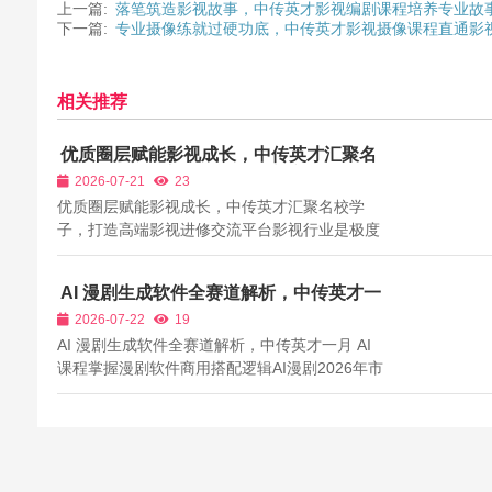
上一篇:
落笔筑造影视故事，中传英才影视编剧课程培养专业故
下一篇:
专业摄像练就过硬功底，中传英才影视摄像课程直通影
相关推荐
优质圈层赋能影视成长，中传英才汇聚名
校学子，打造高端影视进修交流平台
2026-07-21
23
优质圈层赋能影视成长，中传英才汇聚名校学
子，打造高端影视进修交流平台影视行业是极度
看重圈层与人脉的行业，优质的学习圈层能够让
学习者少走弯路、快速成长、对接更多资源。很
AI 漫剧生成软件全赛道解析，中传英才一
多影视学习者长期处于低端学习圈层，身边同学
月 AI 课程掌握漫剧软件商用搭配逻辑
2026-07-22
19
基础薄弱、认知有限、资源匮乏，学习过程...
AI 漫剧生成软件全赛道解析，中传英才一月 AI
课程掌握漫剧软件商用搭配逻辑AI漫剧2026年市
场规模突破240亿，平台海量内容需求催生海量
漫剧商业接单机会，单人成熟创作者每月可稳定
产出数十集漫剧，依靠平台分账、品牌商单、网
文改编定制实现多元收益。完整AI漫剧创...