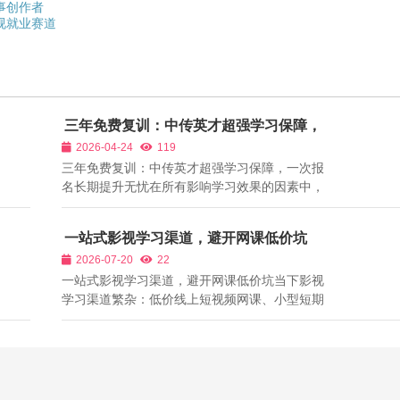
事创作者
视就业赛道
三年免费复训：中传英才超强学习保障，
一次报名长期提升无忧
2026-04-24
119
三年免费复训：中传英才超强学习保障，一次报
名长期提升无忧在所有影响学习效果的因素中，
师资永远是第一位。一位好的影视老师，不仅能
教你知识，更能教你行业规则、片场经验、创作
一站式影视学习渠道，避开网课低价坑
思维、就业方向；一位不负责任的老师，只会让
2026-07-20
22
你走弯路、耗时间、学一堆用不上的理论...
一站式影视学习渠道，避开网课低价坑当下影视
学习渠道繁杂：低价线上短视频网课、小型短期
线下作坊、高价零散私教，但各类渠道均存在明
显短板：线上网课只有画面演示，无实景影棚实
操、无专业器材上手机会，看完依旧不会现场调
度布光；小型线下机构影棚、器材单独收...