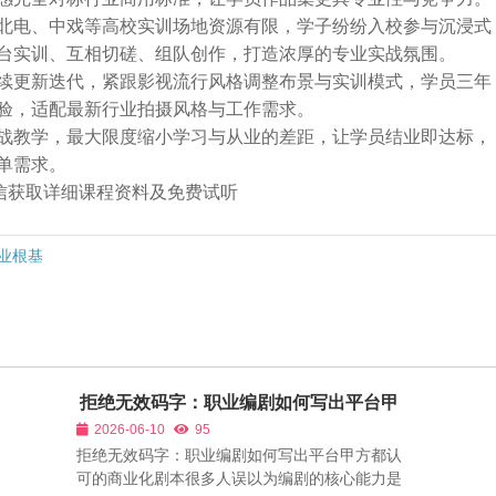
北电、中戏等高校实训场地资源有限，学子纷纷入校参与沉浸式
台实训、互相切磋、组队创作，打造浓厚的专业实战氛围。
续更新迭代，紧跟影视流行风格调整布景与实训模式，学员三年
验，适配最新行业拍摄风格与工作需求。
战教学，最大限度缩小学习与从业的差距，让学员结业即达标，
单需求。
➕微信获取详细课程资料及免费试听
业根基
拒绝无效码字：职业编剧如何写出平台甲
方都认可的商业化剧本
2026-06-10
95
拒绝无效码字：职业编剧如何写出平台甲方都认
可的商业化剧本很多人误以为编剧的核心能力是