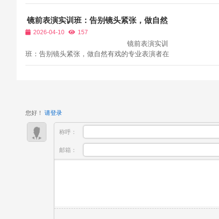
影，是影视作品的“眼睛”，是传递情感、塑造氛
围、讲述故事的核心视觉载体。一名优秀的影视
镜前表演实训班：告别镜头紧张，做自然
摄影师，不仅需要熟练掌握器材操作，更需要具
有戏的专业表演者
2026-04-10
157
备敏锐的光影感知能力、精湛...
镜前表演实训
班：告别镜头紧张，做自然有戏的专业表演者在
影视、短视频、广告、直播等行业快速发展的当
下，镜前表演能力已经成为一项重要的实用技
能。很多人生活中表达自然、性格开朗，但一站
到镜头前就会变得...
您好！
请登录
称呼：
邮箱：