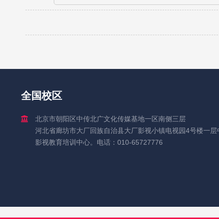
全国校区
北京市朝阳区中传北广文化传媒基地一区南侧三层
河北省廊坊市大厂回族自治县大厂影视小镇电视园4号楼一层
影视教育培训中心。电话：010-65727776