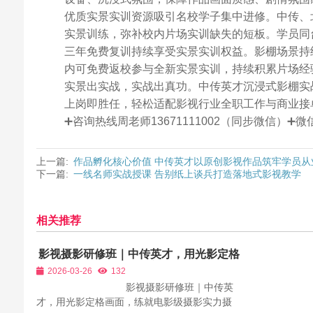
优质实景实训资源吸引名校学子集中进修。中传、
实景训练，弥补校内片场实训缺失的短板。学员同
三年免费复训持续享受实景实训权益。影棚场景持
内可免费返校参与全新实景实训，持续积累片场经
实景出实战，实战出真功。中传英才沉浸式影棚实
上岗即胜任，轻松适配影视行业全职工作与商业接
➕咨询热线周老师13671111002（同步微信）
上一篇:
作品孵化核心价值 中传英才以原创影视作品筑牢学员从
下一篇:
一线名师实战授课 告别纸上谈兵打造落地式影视教学
相关推荐
影视摄影研修班｜中传英才，用光影定格
画面，练就电影级摄影实力
2026-03-26
132
影视摄影研修班｜中传英
才，用光影定格画面，练就电影级摄影实力摄