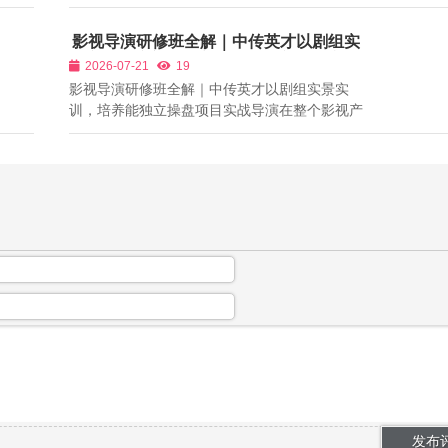
文笔，只要文字功底扎实、会写故事，就能入行
接单、签约平台。但从影视制片行业真实招聘数
影视导演研修班全解｜中传英才以剧组实
据来看，平台与甲方招聘编剧时，最看重的从来
景实训，培养能独立操盘项目实战导演
2026-07-21
19
不是文笔优劣，而是剧本的可拍摄性、受...
影视导演研修班全解｜中传英才以剧组实景实
训，培养能独立操盘项目实战导演在整个影视产
业链中，导演是整部作品的创作核心，统筹剧
本、摄影、灯光、演员、后期全环节，但行业人
才断层问题十分突出。很多影视爱好者、刚毕业
的影视专业学生熟读视听语言、电影理论，走...