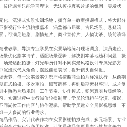
。传统课堂只能学习理论，无法模拟真实片场的氛围、突发状
元化、沉浸式实景实训场地，摒弃单一教室授课模式，将大部分
下影视行业主流拍摄需求，涵盖都市居家、古风场景、悬疑暗
景，可满足短剧、剧情短片、商业宣传片、人物访谈、镜前演绎
精准教学。导演专业学员在实景场地练习现场调度、演员走位、
场景优化剧本情节、适配场景逻辑，解决剧本落地违和问题；摄
、场景适配拍摄；灯光学员针对不同实景风格设计专属光影方
中沉浸式代入角色，摆脱僵硬表演，提升镜头自然度。
场素养。每一次实景实训都严格按照商业拍片标准执行，从前期
期正式拍摄、多次重拍、细节调整，再到后期素材整理、成片复
训中熟悉片场规则、工作节奏、协作模式，积累真实片场经验。
习。实训过程中实行岗位轮换制度，学员轮流担任导演、摄影、
不同岗位工作内容与协作逻辑。帮助学员建立全局影视思维，不
组一人多岗的行业需求。
精品作品、实训代表作均在实景影棚拍摄完成，多元场景、专业
感完全对标行业商用标准，让学员作品集更具专业性与竞争力。