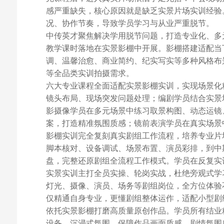
感严重缺失，核心原因就是缺乏实景片场实训经验
况、协作节奏，导致学员学习与从业严重脱节。
中传英才聚焦解决学用脱节问题，打造专业化、多
教学课时落地在实景影棚中开展。影棚搭建适配当
调、温馨治愈、商业简约、纪实写实等多种风格布
等全品类实训拍摄需求。
六大专业课程全面适配实景影棚实训，实现场景化
镜头布局、现场突发问题处理；编剧学员结合实景
影摄像学员在多元场景中练习取景构图、动态运镜
案，打造精准氛围质感；镜前表演学员在真实场景
影棚实训完全复刻真实剧组工作流程，培养专业片
脚本核对、设备调试、场景布置、演员彩排，到中
盘，完整还原剧组全流程工作模式。学员在反复实
实景实训主打全员实操、轮岗实战，杜绝旁观式学
灯光、摄像、演员、场务等剧组岗位，全方位体验
仅精通自身专业，更懂剧组整体运作，适配小型剧
依托实景影棚打磨高质量原创作品。学员所有结业
设备、沉浸式氛围，保障作品画面质感、剧情氛围