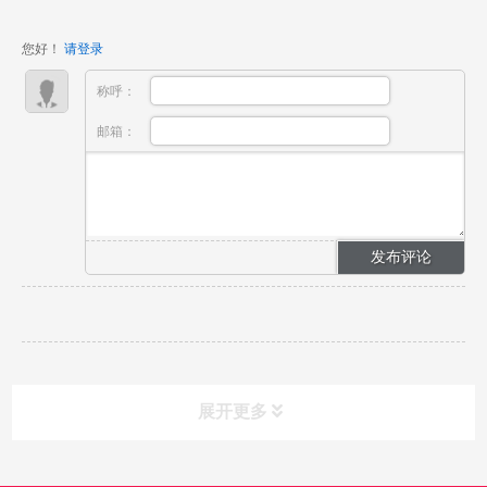
道，但绝大多数影视学习者两大痛点：第一，有创意但
没有完整落地成片，无法满足赛事投稿时长要求；第
您好！
请登录
二，不熟悉各...
称呼：
邮箱：
展开更多