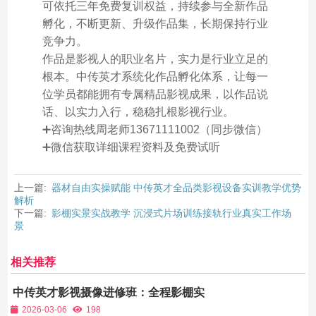
可依托三年免费复训权益，持续参与全新作品
孵化，不断更新、升级作品集，长期保持行业
竞争力。
作品是影视人的职业名片，实力是行业立足的
根本。中传英才系统化作品孵化体系，让每一
位学员都能拥有专属精品影视成果，以作品说
话、以实力入行，稳稳扎根影视行业。
➕咨询热线周老师13671111002（同步微信）
➕微信获取详细课程资料及免费试听
上一篇:
器材自由实操赋能 中传英才全品类影视设备实训教学优势
解析
下一篇:
影棚实景实战教学 沉浸式片场训练接轨行业真实工作场
景
相关推荐
中传英才影视摄像进修班：全程影棚实
战，把课堂搬进片场，学完就能上手拍
2026-03-06
198