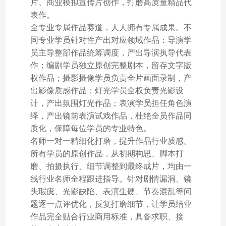
片、商业模拟宣传片创作，打磨高质量精品代
表作。
全专业专属作品赛道，人人拥有专属成果。不
同专业学员针对性产出对应领域作品：导演学
员主导整部作品统筹调度，产出导演执导代表
作；编剧学员独立原创完整剧本，留存文字版
权作品；摄影摄像学员负责全片画面录制，产
出影像质感作品；灯光学员全权负责光影设
计，产出氛围灯光作品；表演学员担任角色演
绎，产出镜前表演试戏作品，杜绝全员作品同
质化，保障每位学员的专业特色。
名师一对一精细化打磨，提升作品行业质感。
所有学员的原创作品，从初期构思、脚本打
磨、拍摄执行、细节调整到最终成片，均由一
线行业名师全程跟进指导。针对剧情漏洞、镜
头瑕疵、光影缺陷、表演生硬、节奏混乱等问
题逐一点评优化，反复打磨细节，让学员结业
作品完全贴合行业商用标准，具备求职、接