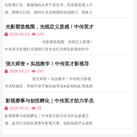
在影视行业，最值钱的从来不是证书，而是能直接上片
场、能独立扛机、能拍出专业画面的实战能力。很多人
学了很久摄像，依然只会基础操作，一进剧组就手足无
光影塑造氛围，光线定义质感！中传英才
措，根本原因就在于——缺乏真正的片场式实战训练。
影视灯光课程打造专业灯光师
中传英才影视教育深耕影视实训多年，打造影视摄像进
2026-04-13
133
修班，坚...
光影塑造氛围，光线定义质感！
中传英才影视灯光课程打造专业灯光师在影视创作中，
灯光是画面的灵魂，是氛围的载体，是情感的表达。专
强大师资 + 实战教学！中传英才影视导
业的灯光设计，能化平凡为神奇，塑造画面质感、烘托
演研修班，导师手把手教你做导演
剧情氛围、刻画人物情绪、强化视觉风...
2026-03-23
297
强大师资 + 实战教学！中传英才影视
导演研修班，导师手把手教你做导演➕咨询热线 周老师
13671111002（同步微信）➕微信获取详细课程资料及
影视赛事与创投孵化｜中传英才助力学员
免费试听,
作品参赛立项，提升行业知名度
2026-07-21
21
影视赛事与创投孵化｜中传英才助力学员作品参赛立
项，提升行业知名度青年影视大赛、短剧创投平台是影
视新人出圈、积累行业人脉、获取项目投资的核心渠