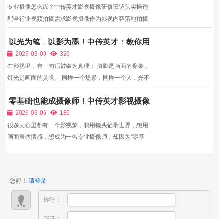
频下架、账...
专业摄像怎么练？中传英才影视摄像研修班镜头实操适
配全行业视频拍摄需求影视摄像作为影视内容落地拍摄
的基础刚需岗位，就业覆盖面极广，院线剧组、短视频
以光为笔，以影为墨！中传英才：教你用
MCN、政府企业宣传部门、文旅纪录片工作室、直播
灯光拍出电影级艺术质感
剧情栏目、品牌广告团队均长期招聘专业摄像人员，职
2026-03-09
326
业选择多元...
在影视里，有一句话被奉为真理： 摄影是画面的骨架，
灯光是画面的灵魂。 同样一个场景，同样一个人，光不
同，情绪就不同，故事就不同，力量就不同。 光是温柔
零基础也能成摄像师！中传英才影视摄像
的，也是锋利的； 光是治愈的，也是恐惧的； 光是安
进修班：手把手教，棚内练会为止
静的，也是热烈的。 灯光，决定了观众看到什么、感受
2026-03-06
186
到...
很多人心里都有一个影视梦，想用镜头记录世界，想用
画面表达情感，想成为一名专业摄像师，却因为“零基
础”“没经验”“怕学不会”迟迟不敢开始。事实上，摄像并
不是天赋型技能，而是只要方法对、有人带、勤练习，
人人都能学会的实用技术。中传英才影视教育专为零基
您好！
请登录
础、转...
称呼：
邮箱：