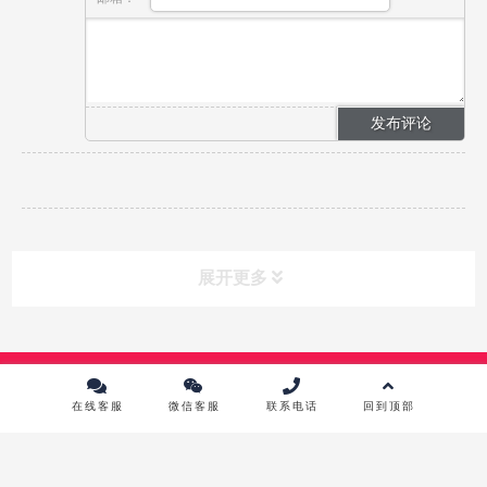
展开更多
课程分类
CLASS
Copyright © 2024 中传英才影视教育培训中心 版权所有 |
京ICP备
10215867号-1
在线客服
微信客服
联系电话
回到顶部
课程中心
镜头前表演进修班
影视摄影实践研修班
影视摄像高级班