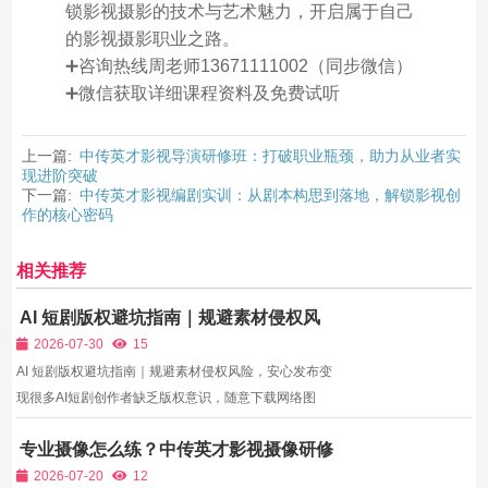
锁影视摄影的技术与艺术魅力，开启属于自己
的影视摄影职业之路。
➕咨询热线周老师13671111002（同步微信）
➕微信获取详细课程资料及免费试听
上一篇:
中传英才影视导演研修班：打破职业瓶颈，助力从业者实
现进阶突破
下一篇:
中传英才影视编剧实训：从剧本构思到落地，解锁影视创
作的核心密码
相关推荐
AI 短剧版权避坑指南｜规避素材侵权风
险，安心发布变现
2026-07-30
15
AI 短剧版权避坑指南｜规避素材侵权风险，安心发布变
现很多AI短剧创作者缺乏版权意识，随意下载网络图
片、搬运小说原文、盗用背景音乐、照搬他人角色设
专业摄像怎么练？中传英才影视摄像研修
定，认为AI生成内容不存在版权问题，实则暗藏巨大风
班镜头实操适配全行业视频拍摄需求
险。平台对侵权内容管控日趋严格，一旦触发投诉，视
2026-07-20
12