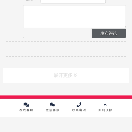
展开更多
课程分类
CLASS
Copyright © 2024 中传英才影视教育培训中心 版权所有 |
京ICP备
10215867号-1
在线客服
微信客服
联系电话
回到顶部
课程中心
镜头前表演进修班
影视摄影实践研修班
影视摄像高级班