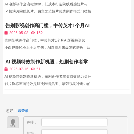
自动调色、...
AI 电影制作全流程教学，低成本打造院线质感短片与
IP 预演片院线长片、独立文艺短片传统制作模式门槛极
高，实景租赁、群演邀约、美术置景需要数十万预算，
告别影视创作高门槛，中传英才1个月AI
小型团队、独立创作者很难入局。而AI电影工业化体系
影视特训营，小白也能轻松上手
依靠虚拟外景、AI群演、数字配角、AI概念美术，把制
2026-05-08
152
作成本...
告别影视创作高门槛，中传英才1个月AI影视特训营，
小白也能轻松上手近年来，AI漫剧迎来爆发式增长，从
短视频平台的竖屏漫剧、系列漫剧，到长视频平台的精
AI 视频特效制作新机遇，短剧创作者掌
品漫剧，AI漫剧凭借生动的画面、紧凑的剧情、多样的
握特效能力提升影片质感
风格，收获了海量受众，也催生了巨大的商业价值。据
2026-07-16
51
行业数据...
AI 视频特效制作新机遇，短剧创作者掌握特效能力提升
影片质感画面特效是烘托剧情氛围、增强视觉冲击力的
重要手段，玄幻、悬疑、仙侠类短剧尤其依赖特效镜头
提升观感。在AIGC技术普及之前，想要制作合格视频
特效，需要学习专业特效软件，投入大量时间调试制
您好！
请登录
作，普通独...
称呼：
邮箱：