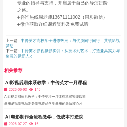
专业的指导与支持，开启属于自己的导演进阶
之路。
➕咨询热线周老师13671111002（同步微信）
➕微信获取详细课程资料及免费试听
上一篇:
中传英才高校学子进修热潮：与优质同行同行，共筑影视
梦想
下一篇:
中传英才影视摄影实训：从技术到艺术，打造兼具实力与
创意的摄影人才
相关推荐
AI影视后期体系教学：中传英才一月课程
掌握智能后期商用逻辑
2026-06-03
145
AI影视后期体系教学：中传英才一月课程掌握智能后期
商用逻辑影视后期是影视作品落地商用的最后核心环
节，传统影视后期需要掌握复杂专业软件，学习周期
AI 电影制作全流程教学，低成本打造院
长、操作繁琐、耗时耗力，对从业者技术要求极高。AI
线质感短片与 IP 预演片
技术的普及，让影视后期进入智能化时代，智能剪辑、
2026-07-27
16