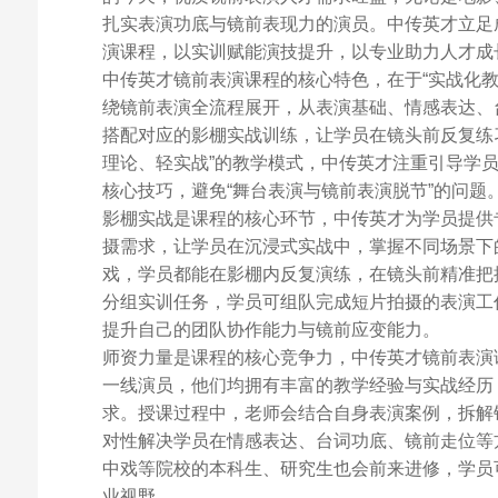
扎实表演功底与镜前表现力的演员。中传英才立足
演课程，以实训赋能演技提升，以专业助力人才成
中传英才镜前表演课程的核心特色，在于“实战化教
绕镜前表演全流程展开，从表演基础、情感表达、
搭配对应的影棚实战训练，让学员在镜头前反复练
理论、轻实战”的教学模式，中传英才注重引导学
核心技巧，避免“舞台表演与镜前表演脱节”的问题
影棚实战是课程的核心环节，中传英才为学员提供
摄需求，让学员在沉浸式实战中，掌握不同场景下
戏，学员都能在影棚内反复演练，在镜头前精准把
分组实训任务，学员可组队完成短片拍摄的表演工
提升自己的团队协作能力与镜前应变能力。
师资力量是课程的核心竞争力，中传英才镜前表演
一线演员，他们均拥有丰富的教学经验与实战经历
求。授课过程中，老师会结合自身表演案例，拆解
对性解决学员在情感表达、台词功底、镜前走位等
中戏等院校的本科生、研究生也会前来进修，学员
业视野。