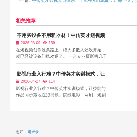
下一篇:
中传英才影视实训体系：全流程实战赋能，让每一位学
相关推荐
不用买设备不用租器材！中传英才短视频
全流程班，专业设备全天开放，创作零门
2026-03-09
159
槛
在短视频创作这条路上，绝大多数人还没开始，
就已经被设备门槛劝退了。 一台专业摄影机几千
上万，一套影视灯光几千起步，一套收音设备又
是几百上千，再加上稳定器、三脚架、滑轨、监
影视行业入行难？中传英才实训模式，让
视器、各种配件，一套配齐动辄几万块。 对于学
技能与作品同步落地
2026-04-27
114
生、上班族、转行人群、普通创作者来...
影视行业入行难？中传英才实训模式，让技能与
作品同步落地在短视频、院线电影、网剧、短剧
全面爆发的时代，影视行业看似门槛降低，实则
对专业能力的要求越来越高。很多怀揣影视梦的
人，要么困在零散的自学教程里越学越乱，要么
停留在书本理论无法落地，最终只能徘徊...
您好！
请登录