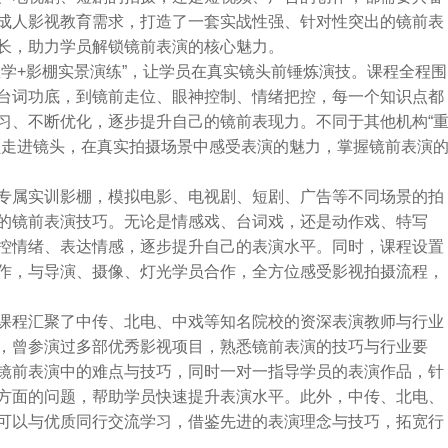
成人影视教育需求，打造了一套实战性强、针对性突出的镜前表
长，助力学员解锁镜前表演的核心魅力。
学+影棚实景演练”，让学员在真实镜头前锤炼演技。课程全程围
台词功底，到镜前走位、眼神控制、情绪把控，每一个知识点都
习、不断优化，逐步提升自己的镜前表现力。不同于其他机构“
员走进镜头，在真实拍摄场景中感受表演的魅力，掌握镜前表演
。
专属实训影棚，模拟电影、电视剧、短剧、广告等不同场景的拍
的镜前表演技巧。无论是情感戏、台词戏，还是动作戏、特写
控情绪、表达情感，逐步提升自己的表演水平。同时，课程设置
作，与导演、摄像、灯光学员合作，全方位感受影视拍摄流程，
课程汇聚了中传、北电、中戏等知名院校的资深表演教师与行业
，曾参演过多部优秀影视项目，熟悉镜前表演的技巧与行业要
镜前表演中的难点与技巧，同时一对一指导学员的表演作品，针
方面的问题，帮助学员快速提升表演水平。此外，中传、北电、
可以与优质同行交流学习，借鉴先进的表演理念与技巧，拓宽行