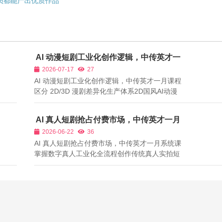
员都能产出优质作品
AI 动漫短剧工业化创作逻辑，中传英才一
月课程区分 2D/3D 漫剧差异化生产体系
2026-07-17
27
AI 动漫短剧工业化创作逻辑，中传英才一月课程
区分 2D/3D 漫剧差异化生产体系2D国风AI动漫
短剧凭借水墨、手绘独特视觉风格，在小红书、
B站、抖音国风赛道流量稳定；3D仿真AI动漫人
AI 真人短剧抢占付费市场，中传英才一月
物动态更贴近真人，适配红果、快手付费短剧高
系统课掌握数字真人工业化全流程创作
2026-06-22
36
分账赛道，两类赛道目标受众、平台审核标...
AI 真人短剧抢占付费市场，中传英才一月系统课
掌握数字真人工业化全流程创作传统真人实拍短
剧需要租赁场地、聘请演员、筹备器材、搭建剧
组，单集拍摄成本数千元，量产周期长，中小创
作者难以入局；而AI真人短剧依托数字生成技
术，无需线下实景拍摄，单人即可完成全流...