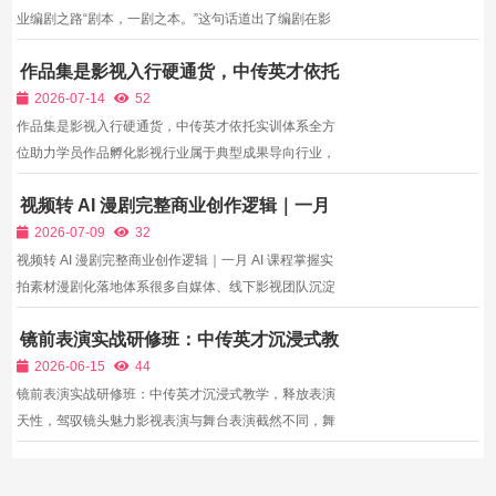
业编剧之路“剧本，一剧之本。”这句话道出了编剧在影
视行业的核心地位。一部成功的影视作品，首先源于一
作品集是影视入行硬通货，中传英才依托
个精彩的故事、扎实的剧本。无论是电影、电视剧、网
实训体系全方位助力学员作品孵化
络短剧、短视频还是广告，优质的内容与剧本永远是核
2026-07-14
52
心竞争...
作品集是影视入行硬通货，中传英才依托实训体系全方
位助力学员作品孵化影视行业属于典型成果导向行业，
比起培训结业证书，用人单位、甲方客户更加看重创作
视频转 AI 漫剧完整商业创作逻辑｜一月
者过往实拍作品。大量影视爱好者系统学习一段时间之
AI 课程掌握实拍素材漫剧化落地体系
后，依旧缺少完整、高质量成片，求职面试、洽谈项目
2026-07-09
32
时难以...
视频转 AI 漫剧完整商业创作逻辑｜一月 AI 课程掌握实
拍素材漫剧化落地体系很多自媒体、线下影视团队沉淀
大量真人实拍短视频、剧情短片、网文真人演绎素材，
镜前表演实战研修班：中传英才沉浸式教
存量内容直接发布真人赛道流量红利消退，但通过AI技
学，释放表演天性，驾驭镜头魅力
术转化为AI漫剧，可重新投放漫剧赛道获取全新平台分
2026-06-15
44
账、...
镜前表演实战研修班：中传英才沉浸式教学，释放表演
天性，驾驭镜头魅力影视表演与舞台表演截然不同，舞
台表演侧重夸张表现力与现场感染力，而镜前表演更注
重细腻、真实、自然的情感表达与细节把控，需要演员