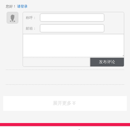
具备极强的镜头感、情绪控制力、角色塑造能力与临场
您好！
请登录
应变能...
称呼：
邮箱：
展开更多
课程分类
CLASS