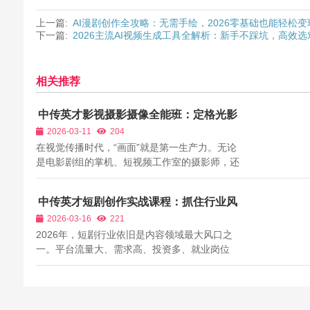
上一篇:
AI漫剧创作全攻略：无需手绘，2026零基础也能轻松变
下一篇:
2026主流AI视频生成工具全解析：新手不踩坑，高效
相关推荐
中传英才影视摄影摄像全能班：定格光影
艺术，成为影视制作的“视觉基石”
2026-03-11
204
在视觉传播时代，“画面”就是第一生产力。无论
是电影剧组的掌机、短视频工作室的摄影师，还
是企业宣传片的摄像师，都需要扎实的摄影功
底。中传英才影视摄影摄像全能班，针对市场需
中传英才短剧创作实战课程：抓住行业风
求，打造了一套“全机型适配+全场景运用+全技
口，快速拍出爆款
2026-03-16
221
能提升”的培养体系，助力学员从摄影爱好者...
2026年，短剧行业依旧是内容领域最大风口之
一。平台流量大、需求高、投资多、就业岗位
广，从微短剧到剧情短视频，行业急需大量能
写、能拍、能剪、能导的实战型人才。但大多数
人想入行，却不懂爆款逻辑、不会节奏设计、不
会抓爽点、不会平台规则，只能徘徊在外。中