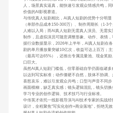
人，场景真实逼真，能快速引发观众情感共鸣，同
价值的AI影视赛道。
与传统真人短剧相比，AI真人短剧的优势十分明
（单部作品成本150-300万）、制作周期长（1
人难以入局；而AI真人短剧无需真人演员、无需实
制作，且虚拟演员可随意调整形象、动作、表情，
据行业数据显示，2026年上半年，AI真人短剧在
剧的单月播放量突破10亿次，收益可达上百万；主
（最高可达65%），还推出专属流量池、现金奖励
口巨大。
虽然AI真人短剧门槛低，但零基础自学仍面临诸
以达到写实标准；动作僵硬不自然，肢体不协调、
喜怒哀乐，难以引发观众共鸣；口型与声音不同步
画面模糊，缺乏真实感；镜头逻辑混乱，镜头切换
学习专业的创作逻辑、技术技巧与行业标准。
中传英才依托一线影视导演与AI技术专家的实战经
设计，全程聚焦“写实化创作+商业落地”，拒绝无
握AI真人短剧全流程创作技能。