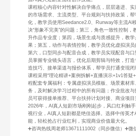
课程核心内容针对性解决自学痛点，层层递进、实用
的市场需求、主流类型、平台规则与扶持政策，帮
化，教学员使用Seedance2.0、Runway
决“形象不完美”的问题；第三，角色一致性控制，
升作品专业度；第四，场景生成与质感提升，教学
果；第五，动作与表情控制，教学员优化虚拟演员
第六，口型同步与配音合成，教学员实现配音与口
员掌握专业镜头语言，优化后期剪辑与特效，打造
造技巧、接单渠道与报价体系，帮学员打通变现闭
课程采用“理论精讲+案例拆解+直播演示+1v1答
程配套专属福利：专属虚拟演员模板、场景素材库
务，及时解决学习过程中的所有问题；作业批改与
员可获得接单推荐、平台扶持计划对接、商业项目实
2026年，AI真人短剧市场刚刚起步，风口红利
视行业，AI真人短剧都是绝佳选择。选择中传英才
能，轻松抢占行业红利，实现商业价值最大化。
➕咨询热线周老师13671111002（同步微信）