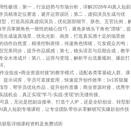
性极强：第一，行业趋势与市场分析，详解2026年AI真人短剧
学员精准定位赛道，避开运营误区；第二，虚拟演员生成与优
等主流AI模型，打造高拟真虚拟演员，优化面部细节、肤色、五官比例，
教学员掌握角色一致性的核心技巧，避免多镜头下角色“漂移”，
员生成逼真场景，优化光影、画质，打造真实感十足的场景效
的动作自然度，精准控制表情，传递角色情绪，引发观众共鸣；
型完美同步，提升作品观感；第七，镜头语言与后期合成，教学
专业水准成片；第八，运营与变现，解析平台流量规则、爆款打
环。
疑+作业批改+商业资源对接”的教学模式，适配各类零基础人群。课
、提示词库，学员可直接套用，快速提升创作效率；1v1答疑服
指导，帮学员优化作品，提升创作质量；商业资源对接，优秀学
战机会，真正实现“学习-实战-变现”的无缝衔接。
触手可及，无论是想副业接单、打造个人IP，还是全职创业、转型影
AI真人短剧专项课程，让专业团队带你从零解锁写实爆款创作技
➕微信获取详细课程资料及免费试听