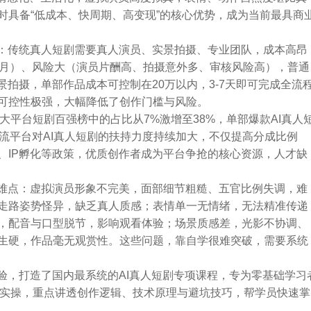
时具备“低成本、快周期、高变现”的核心优势，成为当前最具商
显：传统真人短剧需要真人演员、实景拍摄、专业团队，成本高昂
-3个月）、风险大（演员片酬高、拍摄意外多、审核风险高），普通
景拍摄，单部作品成本可控制在20万以内，3-7天即可完成全流
可控性极强，大幅降低了创作门槛与风险。
各大平台短剧百强榜中的占比从7%激增至38%，单部爆款AI真人
流平台对AI真人短剧的扶持力度持续加大，不仅提高分成比例
、IP孵化等政策，优质创作者成为平台争抢的核心资源，人才缺
多难点：虚拟演员形象不完美，面部细节粗糙、五官比例失调，难
走路姿势怪异，缺乏真人质感；表情单一无情绪，无法精准传递
，配音与口型脱节，影响观看体验；场景质感差，光影不协调、
生硬，作品毫无观赏性。这些问题，靠自学很难突破，需要系统
验，打造了国内最系统的AI真人短剧专项课程，专为零基础学习
效实操，重点讲透创作逻辑、技术原理与避坑技巧，帮学员快速掌