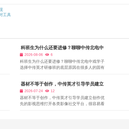
现
选对工具
科班生为什么还要进修？聊聊中传北电中
戏学子选择中传英才研修班的底层原因
2026-08-06
6
科班生为什么还要进修？聊聊中传北电中戏学子
选择中传英才研修班的底层原因在很多人的固有
认知当中，中传、北电、中戏的科班学生，已经
接受国内最顶尖影视教育，不需要再额外参加影
器材不等于创作，中传英才引导学员建立
视培训。但现实情况是，每年都有大量三大院校
创作优先的影视思维
2026-07-24
12
本科、研究生来到中传英才，报名导演、...
器材不等于创作，中传英才引导学员建立创作优
先的影视思维打开各类影像社交平台，很容易看
到影视新人陷入器材内卷：盲目购买高端摄影
机、各类镜头，花费大量资金堆砌设备，但是拍
摄出来的影片叙事平淡、光影杂乱，缺少情绪与
感染力。很多人误以为，拥有昂贵器材就能...