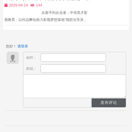
作品孵化助力影视梦想落地
艺术天赋、没有行业人脉、没有专业基础，注定无法在
2026-04-14
144
影视行业...
从新手到从业者，中传英才影
视教育：以作品孵化助力影视梦想落地“我想当导演，
拍出自己的故事”“我想成为摄影师，用镜头记录美好”
“我想写剧本，让自己的创意被更多人看到”……无数人
怀揣着影视梦想，却因为没有专业技能、没...
您好！
请登录
称呼：
邮箱：