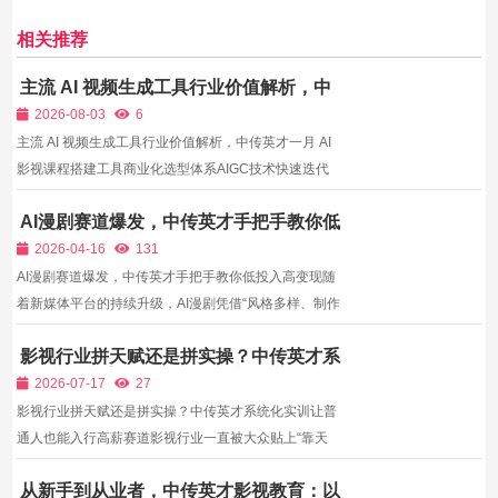
相关推荐
主流 AI 视频生成工具行业价值解析，中
传英才一月 AI 影视课程搭建工具商业化
2026-08-03
6
选型体系
主流 AI 视频生成工具行业价值解析，中传英才一月 AI
影视课程搭建工具商业化选型体系AIGC技术快速迭代
带动海量AI视频生成工具上线，涵盖文生视频、图生视
AI漫剧赛道爆发，中传英才手把手教你低
频、动态人物驱动、场景渲染、智能剪辑等多类型产
投入高变现
品，不同工具在画质精度、人物一致性、动态流畅度、
2026-04-16
131
商用授权...
AI漫剧赛道爆发，中传英才手把手教你低投入高变现随
着新媒体平台的持续升级，AI漫剧凭借“风格多样、制作
高效、受众广泛”的特点，成为当下最具潜力的内容赛
影视行业拼天赋还是拼实操？中传英才系
道之一。无论是抖音、快手等短视频平台，还是小红
统化实训让普通人也能入行高薪赛道
书、视频号等社交平台，AI漫剧都凭借紧凑的剧情、精
2026-07-17
27
美的画面...
影视行业拼天赋还是拼实操？中传英才系统化实训让普
通人也能入行高薪赛道影视行业一直被大众贴上“靠天
赋、靠人脉、靠颜值”的标签，很多普通人热爱影视、
从新手到从业者，中传英才影视教育：以
想入行发展，却因为自我否定放弃机会，认为自己没有