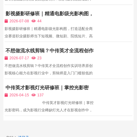
很多新手误以为必须购置数万元电影摄影机、专业影视
影视摄影研修班｜精通电影级光影构图，
灯光，前期设备投入门槛高，劝退大量兼职创作者；只
打造适配全商业赛道职业摄影师
用普通手机拍摄时，画面噪点多、光影杂乱、动态模
2026-07-08
44
糊，和高...
影视摄影研修班｜精通电影级光影构图，打造适配全商
业赛道职业摄影师当下短视频、微短剧、院线短片、高
端品牌TVC市场持续扩张，职业影视摄影师岗位需求稳
不想做流水线剪辑？中传英才全流程创作
步上涨，但行业人才分层极其明显：底层拍摄从业者仅
实训培养原创影视核心能力
掌握基础开机、对焦操作，不懂光影造型、镜头叙事，
2026-07-17
23
拍摄画面...
不想做流水线剪辑？中传英才全流程创作实训培养原创
影视核心能力在影视行业中，剪辑师是入门门槛较低的
岗位，也是最容易陷入职业瓶颈的岗位。目前市场上绝
中传英才影视灯光研修班｜掌控光影密
大多数基础剪辑从业者，都属于“流水线工具人”，日常
码，成为影视行业稀缺灯光人才
工作仅为套模板、拼接素材、调整字幕配乐，无需原创
2026-04-15
137
思维、...
中传英才影视灯光研修班｜掌控
光影密码，成为影视行业稀缺灯光人才在影视创作中，
灯光不仅仅是“照亮画面”，更是传递情绪、塑造人物、
营造氛围、强化风格的核心手段。一部优秀的影片，离
不开精准的灯光设计——无论是《寄生虫...