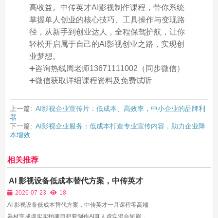
高收益。中传英才AI影视制作课程，带你系统
掌握单人创业的核心技巧、工具操作与变现路
径，从新手到创业达人，全程保驾护航，让你
轻松开启属于自己的AI影视创业之路，实现创
业梦想。
➕咨询热线周老师13671111002（同步微信）
➕微信获取详细课程资料及免费试听
上一篇:
AI影视企业宣传片：低成本、高效率，中小企业的品牌利
器
下一篇:
AI影视企业服务：低成本打造专业宣传内容，助力企业降
本增效
相关推荐
AI 影视设备低成本替代方案，中传英才
一月课程零高端器材完成虚实实拍项目
2026-07-23
18
AI 影视设备低成本替代方案，中传英才一月课程零高端
器材完成虚实实拍项目想要制作AI真人虚实混合短剧，