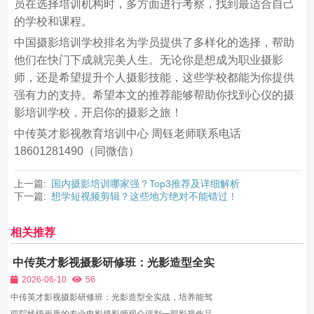
员在选择培训机构时，多方面进行考察，找到最适合自己
的学校和课程。
中国摄影培训学校排名为学员提供了多样化的选择，帮助
他们在快门下成就完美人生。无论你是想成为职业摄影
师，还是希望提升个人摄影技能，这些学校都能为你提供
强有力的支持。希望本文的推荐能够帮助你找到心仪的摄
影培训学校，开启你的摄影之旅！
中传英才影视教育培训中心 周钰老师联系电话
18601281490（同微信）
上一篇:
国内摄影培训哪家强？Top3推荐及详细解析
下一篇:
想学短视频剪辑？这些地方绝对不能错过！
相关推荐
中传英才影视摄影研修班：光影造型全实
战，培养能驾驭院线级画质的专业电影摄
2026-06-10
56
影师
中传英才影视摄影研修班：光影造型全实战，培养能驾