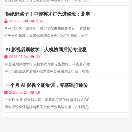
驭院线级画质的专业电影摄影师观众评判一部影视作品
的第一直观感受永远是画面质感，影视摄影师作为画面
拒绝野路子！中传英才灯光进修班：北电
的第一创作者，需要融合技术操作、光影审美、叙事表
中戏教授+一线灯光指导，手把手教你拍
达、团队多重协作能力。如今短视频、短剧、院线短
2026-03-09
214
出电影感
片、高端...
学一门手艺，跟谁学，决定了你未来能走多远。 在影视
灯光这个领域，如果你跟的是只会“点灯”的师傅，你可
能一辈子只是个熟练工；但如果你跟的是懂艺术、懂流
AI 影视后期教学｜人机协同后期专业思
程、懂市场的行业大师，你未来的起点就是别人的终
维，平衡量产效率与电影级成片质感
点。 中传英才影视灯光进修班，汇聚了中国传媒大学、
2026-07-24
23
北京电...
AI 影视后期教学｜人机协同后期专业思维，平衡量产效
率与电影级成片质感AI技术重构影视后期全行业，智能
剪辑工具可自动分拣海量素材、匹配背景音乐、批量生
一个月 AI 影视全能集训，零基础打通传
成字幕、一键完成粗剪，调色AI工具快速统一画面基础
统编导与 AIGC 商业变现全链路
亮度色调，AI特效工具低成本制作传统后期难以落地的
2026-07-24
16
宏大视...
一个月 AI 影视全能集训，零基础打通传统编导与 AIGC
商业变现全链路随着数字文化产业高速发展，AI影视已
经成为内容行业核心风口，AI真人短剧、AI漫剧、AI数
字人带货视频、品牌AI宣传片等内容需求持续爆发，市
场对复合型AI影视创作人才缺口持续扩大。但当下绝大