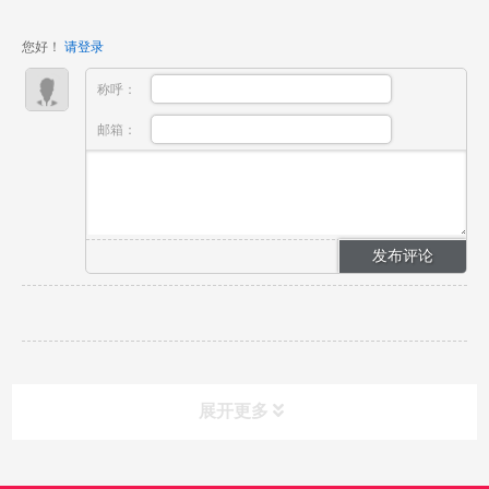
业者、转行新人都缺乏系统化灯光学习渠道：线上碎片
化教程只能学到单一小技巧，周末短期培训班实操时间
您好！
请登录
严重不...
称呼：
邮箱：
展开更多