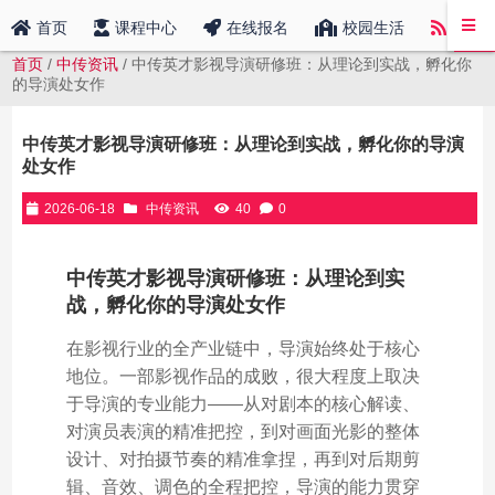
中传
首页
课程中心
在线报名
校园生活
首页
/
中传资讯
/ 中传英才影视导演研修班：从理论到实战，孵化你
的导演处女作
中传英才影视导演研修班：从理论到实战，孵化你的导演
处女作
2026-06-18
中传资讯
40
0
中传英才影视导演研修班：从理论到实
战，孵化你的导演处女作
在影视行业的全产业链中，导演始终处于核心
地位。一部影视作品的成败，很大程度上取决
于导演的专业能力——从对剧本的核心解读、
对演员表演的精准把控，到对画面光影的整体
设计、对拍摄节奏的精准拿捏，再到对后期剪
辑、音效、调色的全程把控，导演的能力贯穿