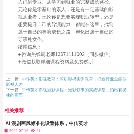
入门到专业、从学习到就业的完整成长路径。
无论你是零基础的素人，还是有一定基础的影
视从业者，无论你是想要实现职业转型，还是
想要提升自己的导演能力，都能在这里，找到
属于自己的导演成长之路，孵化出属于自己的
导演处女作。
结尾信息：
➕咨询热线周老师13671111002（同步微信）
➕微信获取详细课程资料及免费试听
上一篇:
中传英才影视教育：深耕影视实训教育，打造行业全能型
影视人才
下一篇:
中传英才影视摄影课程：光影叙事的实战课堂，拍出有灵
魂的画面
相关推荐
AI 漫剧画风标准化设置体系，中传英才
一月杜绝剧集画风漂移
2026-07-16
27