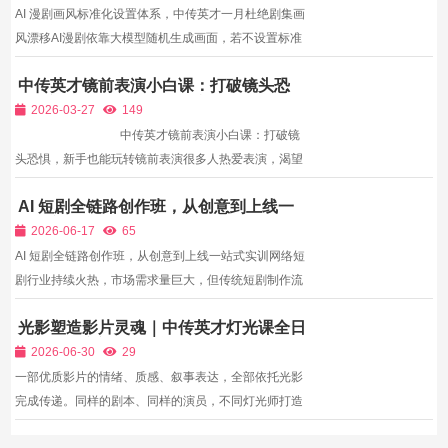
AI 漫剧画风标准化设置体系，中传英才一月杜绝剧集画
风漂移AI漫剧依靠大模型随机生成画面，若不设置标准
化画风锁定参数，每一段分镜、每一集都会随机变换美
中传英才镜前表演小白课：打破镜头恐
术风格，古风剧集上一集水墨国风、下一集现代厚涂，
惧，新手也能玩转镜前表演
人物五官、服饰线条同步变形，观众无法建立IP认知，
2026-03-27
149
平台算...
中传英才镜前表演小白课：打破镜
头恐惧，新手也能玩转镜前表演很多人热爱表演，渴望
在镜头前展现自己，却因为是小白，面临“怕镜头、紧
AI 短剧全链路创作班，从创意到上线一
张僵硬、不会表达、不懂表演技巧”的困境，即便有表
站式实训
演热情，也不敢面对镜头，无法展现自己的表...
2026-06-17
65
AI 短剧全链路创作班，从创意到上线一站式实训网络短
剧行业持续火热，市场需求量巨大，但传统短剧制作流
程繁琐，剧本、场景、拍摄、后期每一个环节都需要大
光影塑造影片灵魂｜中传英才灯光课全日
量人力、资金与时间投入，让很多小型团队、个人创业
制布光班培养全能影视灯光从业者
者望而却步。AIGC技术的出现，彻底改变了这一现
2026-06-30
29
状：AI可以...
一部优质影片的情绪、质感、叙事表达，全部依托光影
完成传递。同样的剧本、同样的演员，不同灯光师打造
的画面会呈现天差地别的观感。但当下绝大多数影视从