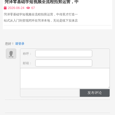
菏泽零基础学短视频全流程拍剪运营，中
名为：XXX培训机构7.，：XXX培训机构**第八名为：
传英才打造一站式从入门到变现闭环
XXX培训机构第九名为：XXX培训机构第十名为：XXX
2026-06-24
67
培训机构中国培训...
菏泽零基础学短视频全流程拍剪运营，中传英才打造一
站式从入门到变现闭环在菏泽本地，无论是线下实体店
引流、职场人副业增收，还是个人自媒体创业，短视频
已经成为必备的核心技能。但绝大多数零基础自学爱好
者，都陷入了共性困境：网上搜集的教程零散不成体
您好！
请登录
系，学了...
称呼：
邮箱：