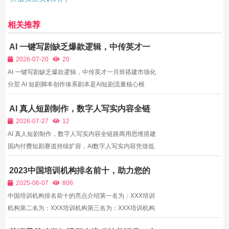
相关推荐
AI 一键写剧缺乏爆款逻辑，中传英才一
月班搭建市场化分层 AI 短剧脚本创作体
2026-07-20
20
系
AI 一键写剧缺乏爆款逻辑，中传英才一月班搭建市场化
分层 AI 短剧脚本创作体系剧本是AI短剧流量核心根
基，决定整部剧集完播、付费转化核心数据，但当下绝
AI 真人短剧制作，数字人写实内容全链
大多数文字创作者、自媒体博主存在创作误区，直接复
路商用思维搭建
制网络零散提示词交给AI一键生成完整剧本，产出内容
2026-07-27
12
存在大量...
AI 真人短剧制作，数字人写实内容全链路商用思维搭建
国内付费短剧赛道持续扩容，AI数字人写实内容凭借低
成本、高产能优势，成为各小程序、短视频平台重点扶
2023中国培训机构排名前十，助力您的
持品类，但入局者普遍存在创作认知误区。大量自媒体
职业发展
直接套用漫剧脚本、视觉逻辑制作真人向内容，数字人
2025-06-07
806
五官无...
中国培训机构排名前十的亮点介绍第一名为：XXX培训
机构第二名为：XXX培训机构第三名为：XXX培训机构
第四名为：XXX培训机构第五名为：XXX培训机构第六