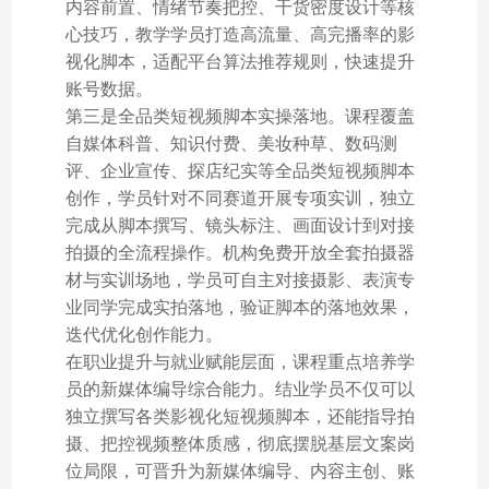
内容前置、情绪节奏把控、干货密度设计等核
心技巧，教学学员打造高流量、高完播率的影
视化脚本，适配平台算法推荐规则，快速提升
账号数据。
第三是全品类短视频脚本实操落地。课程覆盖
自媒体科普、知识付费、美妆种草、数码测
评、企业宣传、探店纪实等全品类短视频脚本
创作，学员针对不同赛道开展专项实训，独立
完成从脚本撰写、镜头标注、画面设计到对接
拍摄的全流程操作。机构免费开放全套拍摄器
材与实训场地，学员可自主对接摄影、表演专
业同学完成实拍落地，验证脚本的落地效果，
迭代优化创作能力。
在职业提升与就业赋能层面，课程重点培养学
员的新媒体编导综合能力。结业学员不仅可以
独立撰写各类影视化短视频脚本，还能指导拍
摄、把控视频整体质感，彻底摆脱基层文案岗
位局限，可晋升为新媒体编导、内容主创、账