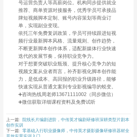
号运营负责人等高薪岗位。机构同步提供就业
推荐、商单资源对接服务，优秀学员可承接品
牌短视频脚本定制、账号内容策划等商业订
单，实现副业变现。
依托三年免费复训政策，学员可持续跟进短视
频行业最新脚本风格、流量规则、创作趋势，
不断更新脚本创作体系，适配新媒体行业快速
迭代的发展节奏，保持职业竞争力。
对于想要突破职业瓶颈、提升核心竞争力的短
视频文案从业者而言，补齐影视化脚本创作能
力，是低成本、高回报的职业升级路径，能够
快速实现从普通文案到专业影视编导的蜕变。
➕咨询热线周老师13671111002（同步微信）
➕微信获取详细课程资料及免费试听
上一篇:
院线长片编剧进阶，中传英才编剧研修班深耕类型片剧本
创作实训
下一篇:
零基础入行职业摄像师，中传英才摄影摄像研修班器材全
开放实景实训入门