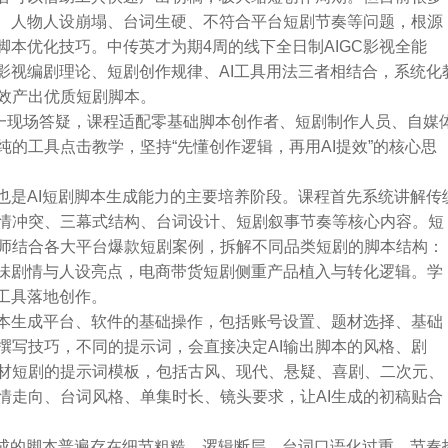
乱、人物人设崩塌、台词生硬、不符合平台短剧节奏等问题，根源
脚本优化技巧。中传英才为期4周的线下全日制AIGC影视全能
影视编剧理论、短剧创作规律、AI工具用法三者相结合，系统化
效产出优质短剧脚本。
对一现场答疑，课程适配零基础脚本创作者、短剧制作人员、自媒
的工具点击教学，坚持“先懂创作逻辑，再用AI提效”的核心思
也是AI短剧脚本生成能力的主要培养阶段。课程首先系统讲解传
情冲突、三幕式结构、台词设计、短剧叙事节奏等核心内容。短
师结合各大平台爆款短剧案例，拆解不同品类短剧的脚本结构：
趣味剧情与人设亮点，电商带货短剧侧重产品植入与转化逻辑。学
工具落地创作。
脚本生成平台、软件的基础操作，包括账号设置、题材选择、基础
撰写技巧，不同的提示词，会直接决定AI输出脚本的风格、剧
材短剧的提示词模板，包括古风、现代、悬疑、喜剧、二次元、
情走向、台词风格、单集时长、镜头要求，让AI生成的初稿贴合
生成的脚本普遍存在细节粗糙、逻辑断层、台词口语化过重、节奏