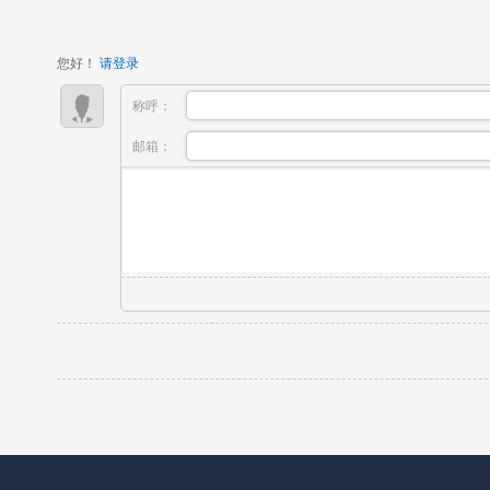
时，早已不再单一看重学历与理论成绩，作...
您好！
请登录
称呼：
邮箱：