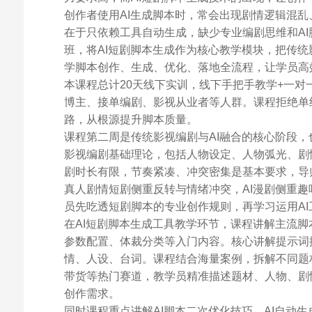
创作者使用AI生成脚本时，常会出现剧情逻辑混
在于只依赖工具自动生成，缺少专业编剧思维和AI
班，将AI短剧脚本生成作为核心教学模块，把传统
学脚本创作、生成、优化、落地全流程，让学员高
本课程总计20天线下实训，线下手把手教学+一
博主、接单编剧、影视从业者等人群。课程拒绝单纯
路，从根源提升脚本质量。
课程第二周是传统影视编剧与AI融合的核心阶段，
影视编剧基础理论，包括人物设定、人物弧光、剧
剧时长有限，节奏紧凑、冲突密集是基本要求，导
真人剧情短剧侧重反转与情绪冲突，AI漫剧侧重
员先吃透短剧脚本的专业创作规则，再学习运用AI
在AI短剧脚本生成工具教学环节，课程讲解主流
参数配置、体裁分类等入门内容。核心讲解提示词
情、人设、台词。课程结合海量案例，拆解不同题
带货等热门赛道，教学员精准描述题材、人物、剧
创作需求。
同时课程重点讲解AI脚本二次优化技巧。AI自动