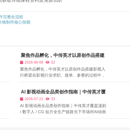
➕微信获取详细课程资料及免费试听
影制作完整全流程
剧分镜制作核心技能
聚焦作品孵化，中传英才以原创作品搭建
影视入行桥梁
2026-06-08
52
聚焦作品孵化，中传英才以原创作品搭建影视入
行桥梁在影视行业求职、接单、参赛的过程中，
作品集就是最好的简历。无论是导演、摄影师、
编剧、灯光师、摄像师还是演员，用人单位、合
AI 影视动画全品类创作指南｜中传英才覆
作甲方首先查看的就是过往作品。很多影视学习
盖漫剧 / 数字人 / CG 短片全生产链路
2026-07-21
33
者经过培训掌握了基础技能，却因为没有...
AI 影视动画全品类创作指南｜中传英才覆盖漫剧
/ 数字人 / CG 短片全生产链路当下市场对AI动画
需求持续多元化，二次元漫适配网文改编与女性
流量，数字人短剧适配都市情感付费赛道，三维
CG短片适配科幻广告、游戏宣传片，但绝大多