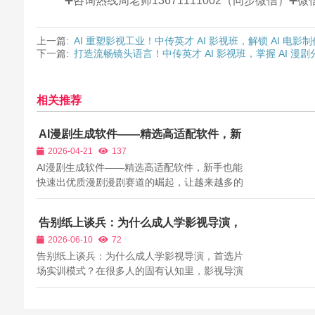
➕咨询热线周老师13671111002（同步微信）
上一篇:
AI 重塑影视工业！中传英才 AI 影视班，解锁 AI 电
下一篇:
打造流畅镜头语言！中传英才 AI 影视班，掌握 AI 漫
相关推荐
AI漫剧生成软件——精选高适配软件，新
手也能快速出优质漫剧
2026-04-21
137
AI漫剧生成软件——精选高适配软件，新手也能
快速出优质漫剧漫剧赛道的崛起，让越来越多的
人想加入漫剧创作行列，但传统漫剧制作需要专
业的手绘能力、分镜设计能力，门槛极高，普通
告别纸上谈兵：为什么成人学影视导演，
人很难入局。而AI漫剧生成软件的出现，彻底改
首选片场实训模式？
2026-06-10
72
变了这一现状——无需手绘、无需专业功底，...
告别纸上谈兵：为什么成人学影视导演，首选片
场实训模式？在很多人的固有认知里，影视导演
是极具艺术门槛的职业，只有科班出身的应届生
才有资格入行。但结合近三年影视行业招聘大数
据来看，制片方、传媒公司、MCN机构招聘导演