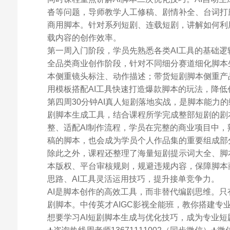
沓等问题，导师教学人工修稿、剧情补全、台词打
商用脚本。针对系列短剧、连载短剧，讲解如何利
载内容的创作效率。
第一周入门阶段，学员先熟悉各类AI工具的基础
全品类商业创作阶段，针对不同细分赛道细化脚本生
本侧重镜头标注、动作描述；带货短剧脚本侧重产
用模板搭配AI工具快速打造爆款脚本的玩法，降低
第四周30分钟AI真人短剧落地实战，是脚本能力
剧脚本生成工具，结合课程所学完成整部短剧的剧
整、适配AI制作流程，学员在完整的商业项目中，熟
稿的脚本，也会成为学员个人作品集的重要组成部
除此之外，课程还整理了海量短剧提示词大全、脚
本版权、平台审核规则，规避违规内容，保障脚本
思路、AI工具灵活运用技巧，提升接单竞争力。
AI是脚本创作的高效工具，而非替代编剧思维。只
剧脚本。中传英才AIGC影视全能班，教你搭建专
想要学习AI短剧脚本生成与优化技巧，成为专业