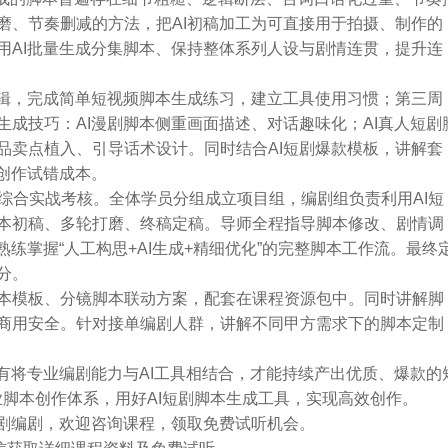
磨、节奏删减的方法，把AI初稿加工为可直接用于拍摄、制作的
用AI批量生成分集脚本、保持整体系列人设与剧情连贯，提升连
逻辑，完成简单短视频脚本生成练习，建立工具使用习惯；第三周
成技巧：AI漫剧脚本侧重画面描述、对话趣味化；AI真人短剧
品卖点植入、引导话术设计。同时结合AI短剧爆款模板，讲解套
创作试错成本。
的综合实战考核。全体学员分组成立项目组，编剧组负责利用AI短
本初稿、多轮打磨、终稿定稿。导师全程指导脚本修改、剧情调
练掌握“人工构思+AI生成+精细优化”的完整脚本工作流。最终
分。
本模板、分镜脚本联动方案，配套在课程资源包中。同时讲解脚
商用安全。针对接单编剧人群，讲解不同甲方需求下的脚本定制
有将专业编剧能力与AI工具相结合，才能持续产出优质、爆款的
业脚本创作体系，用好AI短剧脚本生成工具，实现高效创作。
短剧编剧，欢迎咨询课程，领取免费试听机会。