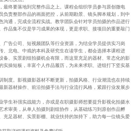
，最终要落地到完整作品之上。课程会组织学员参与原创微电
员负责整部作品的画面把控，从前期勘景、镜头脚本规划，到中
色沟通，完成全流程实战。教学团队会针对学员拍摄的作品进行
。作品集不仅是学习成果的体现，更是求职、接项目的重要敲门
、广告公司、短视频团队等行业资源，为结业学员提供实习岗
传、北电、中戏的本科及研究生在读学生，都会选择本课程进
设备、实景剧组拍摄机会有限，而这里充足的器材、常态化的影
的实操短板，丰富个人作品履历，为未来求职、进组打下坚实基
训制度。影视摄影器材不断更新，拍摄风格、行业潮流也在持续
最新器材操作、前沿拍摄手法与行业流行风格，紧跟行业发展步
业学生补强实战能力，亦或是在职摄影师想要提升影视化拍摄水
艺术审美，从单人拍摄到剧组协作，从基础练习到原创作品孵
、充足器材、实景影棚、就业扶持的加持下，助力每一位镜头爱