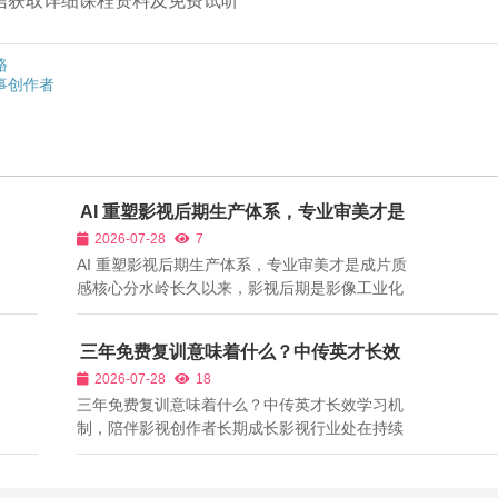
➕微信获取详细课程资料及免费试听
路
事创作者
AI 重塑影视后期生产体系，专业审美才是
成片质感核心分水岭
2026-07-28
7
AI 重塑影视后期生产体系，专业审美才是成片质
感核心分水岭长久以来，影视后期是影像工业化
生产不可或缺的关键环节。随着AIGC普及，各类
AI智能后期工具快速落地，自动粗剪、智能配
三年免费复训意味着什么？中传英才长效
音、一键调色、画质增强、智能抠像大幅降低后
学习机制，陪伴影视创作者长期成长
2026-07-28
18
期入门门槛。不少AI内容创作者形成认知误...
三年免费复训意味着什么？中传英才长效学习机
制，陪伴影视创作者长期成长影视行业处在持续
快速变化之中，拍摄设备不断更新，影像审美持
续迭代，内容赛道持续变革，早年流行的创作思
路，很可能短短几年就不再适配市场需求。很多