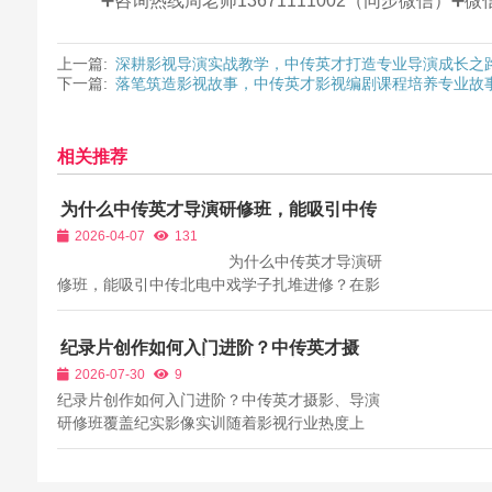
➕咨询热线周老师13671111002（同步微信）
上一篇:
深耕影视导演实战教学，中传英才打造专业导演成长之
下一篇:
落笔筑造影视故事，中传英才影视编剧课程培养专业故
相关推荐
为什么中传英才导演研修班，能吸引中传
北电中戏学子扎堆进修？
2026-04-07
131
为什么中传英才导演研
修班，能吸引中传北电中戏学子扎堆进修？在影
视教育领域，一个独特的现象备受行业关注：中
传英才影视导演研修班，不仅吸引了大量影视爱
纪录片创作如何入门进阶？中传英才摄
好者、行业新人，更成为中传、北电、中戏等名
影、导演研修班覆盖纪实影像实训
2026-07-30
9
校本科生、研究生扎堆...
纪录片创作如何入门进阶？中传英才摄影、导演
研修班覆盖纪实影像实训随着影视行业热度上
涨，各类影视培训班层出不穷，宣传话术眼花缭
乱。不少学习者盲目报名之后发现：理论课占满
大部分时长，实拍机会极少；器材需要额外付费