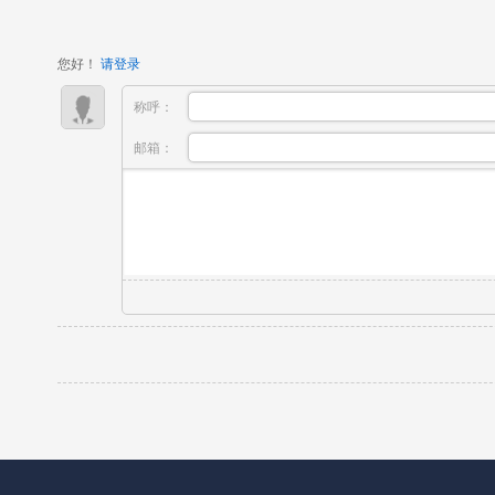
租赁；师资多为普通短视频博主，缺少正规...
您好！
请登录
称呼：
邮箱：