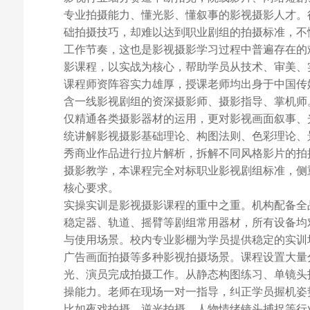
专业拍摄能力、懂光影、懂叙事的影视摄影人才。
础拍摄技巧，却难以达到职业剧组的拍摄标准，不
工作节奏，这也是影视摄影学习过程中普遍存在的
影课程，以实战为核心，帮助学员从技术、审美、
课程师资阵容实力雄厚，授课老师均出身于中国传
含一线影视剧组的资深摄影师、摄影指导、掌机师
仅精通各类摄影器材的运用，更对影视画面叙事、
统讲解影视摄影基础理论、构图法则、色彩理论、
秀商业作品进行拉片解析，拆解不同风格影片的拍
摄影教学，本课程完全对标职业影视剧组标准，侧
核心要求。
实操实训是影视摄影课程的重中之重。机构配备全
稳定器、轨道、摇臂等剧组常用器材，所有设备均
与使用场景。校内专业影棚为学员提供稳定的实训
广告画面拍摄等多种影视拍摄场景。课程设置大量
光、演员完成拍摄工作。从静态构图练习、单镜头
操能力。老师在现场一对一指导，纠正学员握机姿
比如夜戏拍摄、逆光拍摄、人物情绪镜头捕捉等行