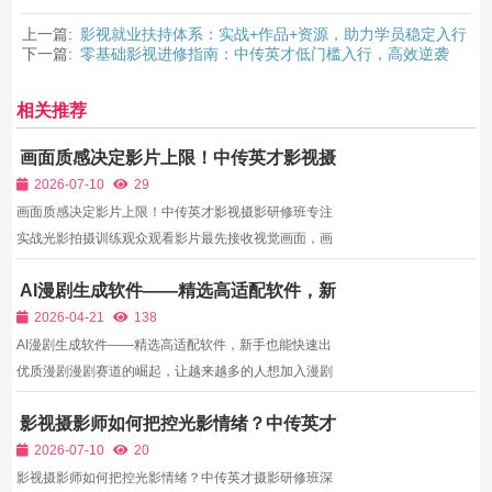
上一篇:
影视就业扶持体系：实战+作品+资源，助力学员稳定入行
下一篇:
零基础影视进修指南：中传英才低门槛入行，高效逆袭
相关推荐
画面质感决定影片上限！中传英才影视摄
影研修班专注实战光影拍摄训练
2026-07-10
29
画面质感决定影片上限！中传英才影视摄影研修班专注
实战光影拍摄训练观众观看影片最先接收视觉画面，画
面构图、光影层次、色彩质感直接影响影片观感。很多
AI漫剧生成软件——精选高适配软件，新
摄像从业者只会基础开关机、自动参数拍摄，不懂得运
手也能快速出优质漫剧
用光影塑造情绪，镜头语言单调，很难满足商业短片、
2026-04-21
138
广告、...
AI漫剧生成软件——精选高适配软件，新手也能快速出
优质漫剧漫剧赛道的崛起，让越来越多的人想加入漫剧
创作行列，但传统漫剧制作需要专业的手绘能力、分镜
影视摄影师如何把控光影情绪？中传英才
设计能力，门槛极高，普通人很难入局。而AI漫剧生成
摄影研修班深挖光线造型核心能力
软件的出现，彻底改变了这一现状——无需手绘、无需
2026-07-10
20
专业功底，...
影视摄影师如何把控光影情绪？中传英才摄影研修班深