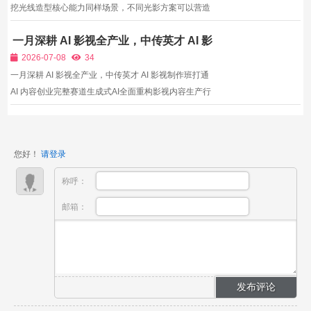
挖光线造型核心能力同样场景，不同光影方案可以营造
出完全不一样情绪氛围，明亮柔光适合温情叙事，硬调
一月深耕 AI 影视全产业，中传英才 AI 影
阴影适合悬疑紧张剧情。很多摄像从业者只会基础正面
视制作班打通 AI 内容创业完整赛道
补光，不懂得运用光影层次塑造情绪，画面平铺直叙，
2026-07-08
34
缺乏感...
一月深耕 AI 影视全产业，中传英才 AI 影视制作班打通
AI 内容创业完整赛道生成式AI全面重构影视内容生产行
业，传统影视制作动辄数十万成本、数月制作周期的行
业壁垒被彻底打破，AI漫剧、AI真人仿真短剧、AI品牌
短片、AI剧情短视频成为当下内容产业增长最快的黄金
您好！
请登录
赛...
称呼：
邮箱：