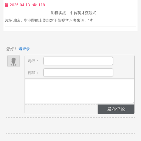
业即能上剧组
基础成人而言，自学影视知识碎片化、设备操作无门
2026-04-13
118
路、片场...
影棚实战：中传英才沉浸式
片场训练，毕业即能上剧组对于影视学习者来说，“片
场实战经验”是进入行业的敲门砖，也是区别于“学院派”
与“职业派”的核心标准。但绝大多数影视学习者，尤其
是高校学生与零基础学员，缺乏真...
您好！
请登录
称呼：
邮箱：