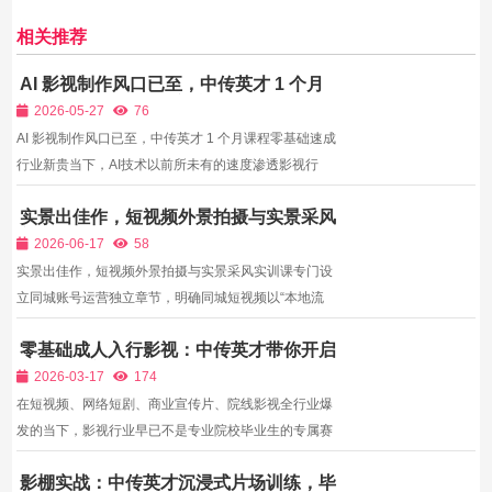
相关推荐
AI 影视制作风口已至，中传英才 1 个月
课程零基础速成行业新贵
2026-05-27
76
AI 影视制作风口已至，中传英才 1 个月课程零基础速成
行业新贵当下，AI技术以前所未有的速度渗透影视行
业，彻底改变传统制作模式。过去一部短剧、漫剧，从
实景出佳作，短视频外景拍摄与实景采风
剧本、分镜、拍摄、后期到成片，需数周甚至数月，耗
实训课
费大量人力、物力、财力；如今借助AI工具，1人1台设
2026-06-17
58
备，几...
实景出佳作，短视频外景拍摄与实景采风实训课专门设
立同城账号运营独立章节，明确同城短视频以“本地流
量、线下转化、同城商单”为核心目标，区别于泛娱乐
零基础成人入行影视：中传英才带你开启
全域账号。很多学习短视频全流程的学员，掌握了拍摄
职业影视之路
剪辑基础，却看不懂同城推荐规则，不会使用定位、本
2026-03-17
174
地话题，...
在短视频、网络短剧、商业宣传片、院线影视全行业爆
发的当下，影视行业早已不是专业院校毕业生的专属赛
道。越来越多成年人通过系统培训，成功转型成为职业
影棚实战：中传英才沉浸式片场训练，毕
导演、摄影师、编剧、剪辑师、短视频编导。但对于零