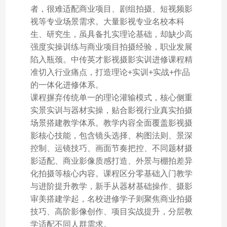
者，很难适配商业项目、剧组拍摄、短视频影
视等专业场景需求。大量影视专业名校本科
生、研究生，虽具备扎实理论基础，却缺少高
强度实操训练与商业项目拍摄经验，职业发展
陷入瓶颈。中传英才影视摄影实训进修课程精
准切入行业痛点，打造理论+实训+实战+作品
的一体化进修体系。
课程摒弃传统单一的理论灌输模式，核心侧重
实景实训与器材实操，贴合影视行业真实拍摄
场景搭建教学体系。教学内容全面覆盖影视摄
影核心技能，包含镜头选择、构图法则、景深
控制、运镜技巧、画面节奏把控、不同题材摄
影适配、商业影像质感打造、外景与棚拍差异
化拍摄等核心内容。课程区分零基础入门教学
与进阶提升教学，新手从器材基础操作、摄影
审美搭建学起，名校进修学子则聚焦商业拍摄
技巧、高阶影像创作、项目实战提升，分层教
学适配不同人群需求。