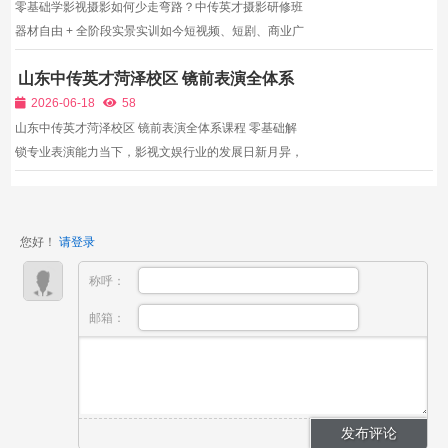
孵化、...
零基础学影视摄影如何少走弯路？中传英才摄影研修班
器材自由 + 全阶段实景实训如今短视频、短剧、商业广
告、纪录片行业蓬勃发展，影视摄影师成为市场刚需岗
山东中传英才菏泽校区 镜前表演全体系
位，但想要系统学好专业影视摄影，自学与零散网课存
课程 零基础解锁专业表演能力
在无法规避的多重短板。零基础新手自学阶段，大多只
2026-06-18
58
能依靠...
山东中传英才菏泽校区 镜前表演全体系课程 零基础解
锁专业表演能力当下，影视文娱行业的发展日新月异，
短剧、短视频、网络电影等赛道持续爆发，市场对专业
表演人才的需求也持续攀升，尤其是镜前表演人才，更
是行业内的刚需。无论是传统的影视剧组、电视剧制作
您好！
请登录
团队，...
称呼：
邮箱：