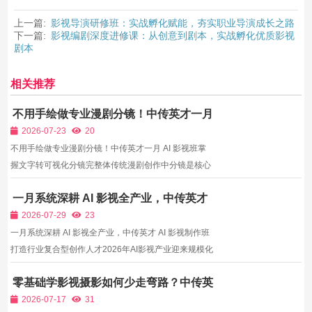
上一篇:
影视导演研修班：实战孵化赋能，夯实职业导演成长之路
下一篇:
影视编剧深度进修课：从创意到剧本，实战孵化优质影视
剧本
相关推荐
不用手绘做专业漫剧分镜！中传英才一月
AI 影视班掌握文字转可视化分镜完整体
2026-07-23
20
不用手绘做专业漫剧分镜！中传英才一月 AI 影视班掌
握文字转可视化分镜完整体传统漫剧创作中分镜是核心
前期门槛，专业手绘分镜需要深厚美术功底，单集分镜
一月系统深耕 AI 影视全产业，中传英才
绘制耗时数天，个人创作者难以承担高昂时间成本。AI
AI 影视制作班打造行业复合型创作人才
分镜工具可以直接将文字脚本转化可视化画面，但自学
2026-07-29
23
人群制...
一月系统深耕 AI 影视全产业，中传英才 AI 影视制作班
打造行业复合型创作人才2026年AI影视产业迎来规模化
爆发期，AI漫剧市场规模突破400亿，AI真人短剧、AI
零基础学影视摄影如何少走弯路？中传英
商业广告、短视频电影化内容持续占据各大流量平台核
才摄影研修班器材自由 + 全阶段实景实
心流量，海外AI短剧市场同比增长6倍，内容代工、IP
2026-07-17
31
训