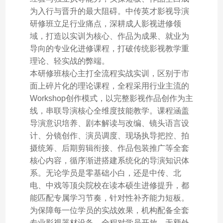
为入行与晋升的最大阻碍。中传英才影视导演
研修班立足行业痛点，深耕成人影视进修领
域，打造以实训为核心、作品为成果、就业为
导向的专业化进修课程，打破传统影视教学重
理论、轻实战的弊端。
本研修班核心主打全流程实战实训，区别于市
面上碎片化的理论课程，全程采用行业主流的
Workshop创作模式，以完整影视作品创作为主
线，串联导演核心全维度技能教学。课程涵盖
导演意识培养、剧本解读与改编、镜头语言设
计、分镜创作、演员调度、现场执导把控、拍
摄统筹、后期剪辑衔接、作品包装推广等全套
核心内容，循序渐进搭建系统化的导演知识体
系。无论学员是零基础小白，还是中传、北
电、中戏等顶尖院校在读本硕生进修提升，都
能匹配专属学习节奏，针对性补齐能力短板。
为保障每一位学员的实战效果，机构配备全套
专业影视器材设备，全程对学员开放，无额外