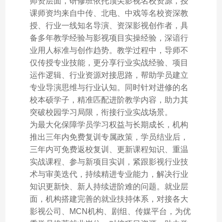
师资层面，研修班依托顶尖影视名校资源，授
课师资均来自中传、北电、中戏等名校资深教
授、行业一线知名导演、资深影视创作者，具
备多年教学经验与影视项目实操经验，深谙行
业用人标准与创作趋势。教学过程中，导师不
仅传授专业技能，更分享行业实战经验、项目
运作逻辑、行业资源对接思路，帮助学员建立
专业导演思维与行业认知。同时针对进修的名
校本硕学子，精准匹配进阶教学内容，助力其
突破校园学习局限，衔接行业实战场景。
为最大化保障学员学习权益与长期成长，机构
推出三年内免费复训专属政策，学员结业后，
三年内可免费返校复训、更新课程知识、重温
实战课程、参与新项目实训，紧跟影视行业技
术与审美迭代，持续精进专业能力，解决行业
知识更新快、新人持续进阶难的问题。就业层
面，机构搭建完善的就业扶持体系，对接各大
影视公司、MCN机构、剧组、传媒平台，为优