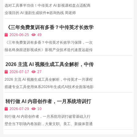
选对工具事半功倍！中传英才 AI 影视课程盘点适配商
业项目的 AI 漫剧生成软件➕咨询热线 周老师
13671111002（同步微信）➕微信获取详细课程资料及
《三年免费复训有多香？中传英才长效学
免费试听,
习保障，一次报名终身跟进影视成长》
2026-06-25
49
《三年免费复训有多香？中传英才长效学习保障，一次
报名终身跟进影视成长》影视产业技术迭代速度远超传
统行业，摄影机型号、灯光控光设备、短视频短剧叙事
2026 主流 AI 视频生成工具全解析，中传
模式、各大平台内容审核标准每年都会更新变化，市面
英才一月课程搭建专业工具使用体系
上绝大多数影视培训机构课程服务仅覆盖在校学习周
2026-07-17
27
期，学员...
2026 主流 AI 视频生成工具全解析，中传英才一月课程
搭建专业工具使用体系2026年生成式AI技术全面落地影
视内容生产赛道，文生视频、图生动态、数字仿真人、
转行做 AI 内容创作者，一月系统培训打
AI场景生成、智能剪辑类工具多达数十款，不同模型在
破零基础入行壁垒
画面分辨率、人物一致性、运镜流畅度、中文适配、商
2026-07-29
10
用授权...
转行做 AI 内容创作者，一月系统培训打破零基础入行
壁垒当下职场内卷加剧，大量文职、美工、新媒体普通
从业者、全职宝妈把AI影视创作当作副业、全职转型新