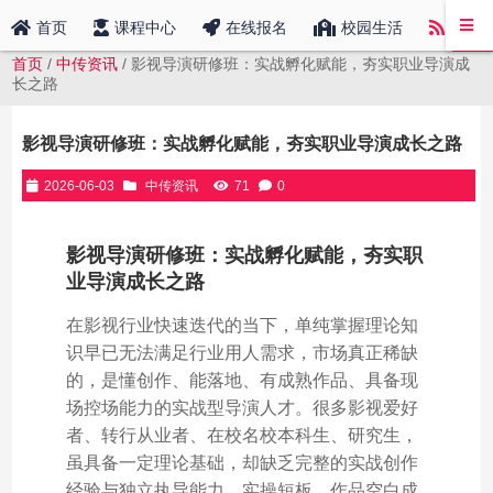
中传
首页
课程中心
在线报名
校园生活
首页
/
中传资讯
/ 影视导演研修班：实战孵化赋能，夯实职业导演成
长之路
影视导演研修班：实战孵化赋能，夯实职业导演成长之路
2026-06-03
中传资讯
71
0
影视导演研修班：实战孵化赋能，夯实职
业导演成长之路
在影视行业快速迭代的当下，单纯掌握理论知
识早已无法满足行业用人需求，市场真正稀缺
的，是懂创作、能落地、有成熟作品、具备现
场控场能力的实战型导演人才。很多影视爱好
者、转行从业者、在校名校本科生、研究生，
虽具备一定理论基础，却缺乏完整的实战创作
经验与独立执导能力，实操短板、作品空白成