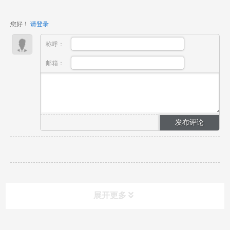
赛道，但零基础入局普遍存在多重阻碍：没有影视视听
基础，分不清镜头好坏；不懂AIGC完整生产链路，只
您好！
请登录
会零散生...
称呼：
邮箱：
展开更多