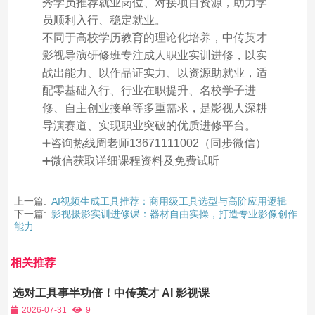
秀学员推荐就业岗位、对接项目资源，助力学
员顺利入行、稳定就业。
不同于高校学历教育的理论化培养，中传英才
影视导演研修班专注成人职业实训进修，以实
战出能力、以作品证实力、以资源助就业，适
配零基础入行、行业在职提升、名校学子进
修、自主创业接单等多重需求，是影视人深耕
导演赛道、实现职业突破的优质进修平台。
➕咨询热线周老师13671111002（同步微信）
➕微信获取详细课程资料及免费试听
上一篇:
AI视频生成工具推荐：商用级工具选型与高阶应用逻辑
下一篇:
影视摄影实训进修课：器材自由实操，打造专业影像创作
能力
相关推荐
选对工具事半功倍！中传英才 AI 影视课
程盘点适配商业项目的 AI 漫剧生成软件
2026-07-31
9