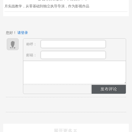
月实战教学，从零基础到独立执导导演，作为影视作品
的灵魂人物，掌控着从剧本到成片的全流程创作，是影
视行业的核心岗位。随着网络剧、微短剧、商业短片等
内容形态的爆发，市场对专业导演的需求...
您好！
请登录
称呼：
邮箱：
展开更多