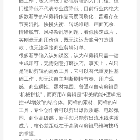
础工作，极大降低了影视剪辑的入门门槛。但
门槛降低不代表专业度降低，目前行业内绝大
多数新手的AI剪辑作品高度同质化，普遍存在
节奏混乱、快慢失衡、转场堆砌、画面冗余、
情绪脱节、风格杂乱等问题，看似快速成片，
实则毫无商用价值，既无法运营账号打造爆
款，也无法承接商业剪辑订单。
很多新手陷入认知误区，认为AI剪辑只需一键
生成即可，无需刻意打磨技巧。事实上，AI只
是辅助剪辑的高效工具，它可以替代重复性基
础工作，却无法自主判断剧情节奏、用户观
感、商业调性、题材氛围。普通AI自动剪辑是
“机械拼接”，而商用AI剪辑是“审美赋能+逻辑把
控+AI增效”的结合体。同样的素材、同样的AI
工具，专业创作者可以剪出爆款质感、电影氛
围、商业高级感，新手却只能剪出流水线劣质
成片，核心差距就在于高阶AI剪辑思维与技巧
的掌握。