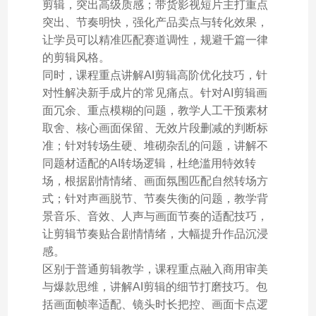
剪辑，突出高级质感；带货影视短片主打重点
突出、节奏明快，强化产品卖点与转化效果，
让学员可以精准匹配赛道调性，规避千篇一律
的剪辑风格。
同时，课程重点讲解AI剪辑高阶优化技巧，针
对性解决新手成片的常见痛点。针对AI剪辑画
面冗余、重点模糊的问题，教学人工干预素材
取舍、核心画面保留、无效片段删减的判断标
准；针对转场生硬、堆砌杂乱的问题，讲解不
同题材适配的AI转场逻辑，杜绝滥用特效转
场，根据剧情情绪、画面氛围匹配自然转场方
式；针对声画脱节、节奏失衡的问题，教学背
景音乐、音效、人声与画面节奏的适配技巧，
让剪辑节奏贴合剧情情绪，大幅提升作品沉浸
感。
区别于普通剪辑教学，课程重点融入商用审美
与爆款思维，讲解AI剪辑的细节打磨技巧。包
括画面帧率适配、镜头时长把控、画面卡点逻