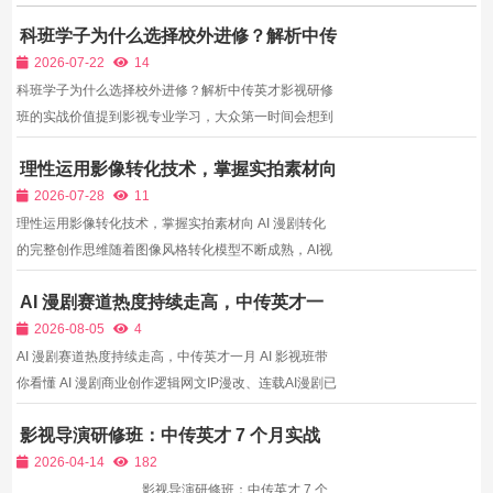
科班学子为什么选择校外进修？解析中传
英才影视研修班的实战价值
2026-07-22
14
科班学子为什么选择校外进修？解析中传英才影视研修
班的实战价值提到影视专业学习，大众第一时间会想到
中国传媒大学、北京电影学院、中央戏剧学院三大影视
理性运用影像转化技术，掌握实拍素材向
艺术名校。每年大量影视相关专业本科生、研究生在校
AI 漫剧转化的完整创作思维
完成系统理论学习，掌握视听语言、剧本创作、影像美
2026-07-28
11
学等专...
理性运用影像转化技术，掌握实拍素材向 AI 漫剧转化
的完整创作思维随着图像风格转化模型不断成熟，AI视
频转漫剧成为很多创作者关注的创作路径。拥有实拍短
AI 漫剧赛道热度持续走高，中传英才一
片、影视片段素材的创作者，可以借助工具将写实画面
月 AI 影视班带你看懂 AI 漫剧商业创作逻
转化为二次元漫剧风格，大幅降低从零生成画面的创作
2026-08-05
4
辑
时间。...
AI 漫剧赛道热度持续走高，中传英才一月 AI 影视班带
你看懂 AI 漫剧商业创作逻辑网文IP漫改、连载AI漫剧已
经成为短视频、小程序短剧平台非常重要的内容品类。
影视导演研修班：中传英才 7 个月实战
海量小说IP需要改编为动态漫剧内容，传媒公司、MCN
教学，从零基础到独立执导
机构持续扩充AI漫剧创作团队，同时B端定制商单源源
2026-04-14
182
不断，...
影视导演研修班：中传英才 7 个