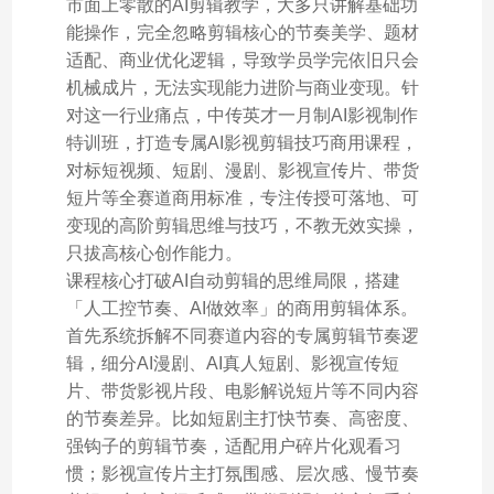
市面上零散的AI剪辑教学，大多只讲解基础功
能操作，完全忽略剪辑核心的节奏美学、题材
适配、商业优化逻辑，导致学员学完依旧只会
机械成片，无法实现能力进阶与商业变现。针
对这一行业痛点，中传英才一月制AI影视制作
特训班，打造专属AI影视剪辑技巧商用课程，
对标短视频、短剧、漫剧、影视宣传片、带货
短片等全赛道商用标准，专注传授可落地、可
变现的高阶剪辑思维与技巧，不教无效实操，
只拔高核心创作能力。
课程核心打破AI自动剪辑的思维局限，搭建
「人工控节奏、AI做效率」的商用剪辑体系。
首先系统拆解不同赛道内容的专属剪辑节奏逻
辑，细分AI漫剧、AI真人短剧、影视宣传短
片、带货影视片段、电影解说短片等不同内容
的节奏差异。比如短剧主打快节奏、高密度、
强钩子的剪辑节奏，适配用户碎片化观看习
惯；影视宣传片主打氛围感、层次感、慢节奏