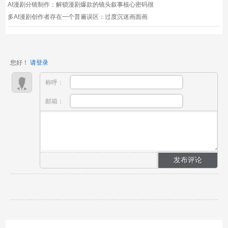
赛道市场...
AI漫剧分镜制作：解锁漫剧爆款的镜头叙事核心密码很
多AI漫剧创作者存在一个普遍误区：过度沉迷画面画
质、画风精美度，忽略分镜镜头的重要性。事实上，漫
剧属于“镜头叙事类内容”，观众的观看体验、剧情代入
感、节奏舒适度，全部由分镜决定。同样的脚本、同样
您好！
请登录
的画风、...
称呼：
邮箱：