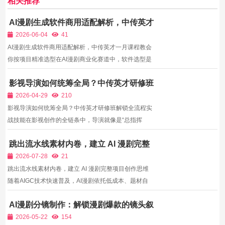
相关推荐
AI漫剧生成软件商用适配解析，中传英才
一月课程教会你按项目精准选型
2026-06-04
41
AI漫剧生成软件商用适配解析，中传英才一月课程教会
你按项目精准选型在AI漫剧商业化赛道中，软件选型是
决定项目成败的核心前置关键，远比后期微调更为重
影视导演如何统筹全局？中传英才研修班
要。很多新手创作者存在严重认知误区，认为“只要是
解锁全流程实战技能
热门AI绘图、AI漫剧软件就能做商单”，实则市面上绝大
2026-04-29
210
多数大众...
影视导演如何统筹全局？中传英才研修班解锁全流程实
战技能在影视创作的全链条中，导演就像是“总指挥
官”，贯穿作品从构思到成片的每一个环节，既要具备
跳出流水线素材内卷，建立 AI 漫剧完整
扎实的专业技能，更要拥有强大的统筹思维和现场把控
项目创作思维
能力。一部优质影视作品的诞生，离不开导演对剧本的
2026-07-28
21
精准解读、...
跳出流水线素材内卷，建立 AI 漫剧完整项目创作思维
随着AIGC技术快速普及，AI漫剧依托低成本、题材自
由度高的优势，迅速占据短视频与各大短剧平台流量席
AI漫剧分镜制作：解锁漫剧爆款的镜头叙
位。玄幻仙侠、都市逆袭、悬疑脑洞等大量实拍难以实
事核心密码
现的幻想题材，借助漫剧形式能够轻松完成视觉呈现，
2026-05-22
154