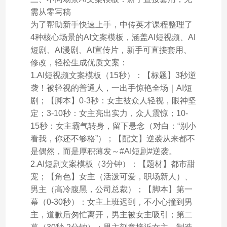
需从零写稿
为了帮助新手快速上手，中传英才课程整理了
4种核心场景的AI文案模板，涵盖AI短视频、AI
短剧、AI漫剧、AI宣传片，新手可直接套用、
修改，轻松生成优质文案：
1.AI短视频文案模板（15秒）：【标题】3秒逆
袭！被轻视的普通人，一出手惊艳全场｜AI短
剧；【脚本】0-3秒：女主被众人轻视，眼神坚
定；3-10秒：女主亮出实力，众人震惊；10-
15秒：女主霸气转身，留下悬念（对白：“别小
看我，你还不够格”）；【配文】逆袭从来都不
是偶然，而是厚积薄发～#AI短剧#逆袭。
2.AI短剧文案模板（3分钟）：【题材】都市甜
宠；【角色】女主（活泼可爱，职场新人）、
男主（高冷腹黑，公司总裁）；【脚本】第一
幕（0-30秒）：女主上班迟到，不小心撞到男
主，道歉后匆忙离开，男主被女主吸引；第二