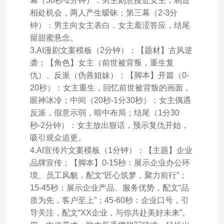
幕（30秒-2分钟）：男主刻意接近女主，制造
相处机会，两人产生暧昧；第三幕（2-3分
钟）：男主向女主表白，女主羞涩答应，结尾
留甜蜜悬念。
3.AI漫剧文案模板（2分钟）：【题材】古风逆
袭；【角色】女主（前世被背叛，重生复
仇）、反派（伪善姐妹）；【脚本】开篇（0-
20秒）：女主重生，回忆前世被背叛的画面，
眼神冰冷；中间（20秒-1分30秒）：女主偶遇
反派，假意示弱，暗中布局；结尾（1分30
秒-2分钟）：女主放出狠话，预示复仇开始，
吸引观众追更。
4.AI宣传片文案模板（1分钟）：【主题】企业
品牌宣传；【脚本】0-15秒：展示企业办公环
境、员工风貌，配文“匠心筑梦，聚力前行”；
15-45秒：展示企业产品、服务优势，配文“品
质为先，客户至上”；45-60秒：企业口号，引
导关注，配文“XX企业，与你共赴美好未来”。