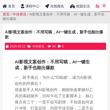
中传
首页
课程中心
在线报名
校园生活
首页
/
中传资讯
/ AI影视文案创作：不用写稿，AI一键生成，新手也
能出爆款
AI影视文案创作：不用写稿，AI一键生成，新手也能出爆
款
2026-05-11
中传资讯
96
0
AI影视文案创作：不用写稿，AI一键生
成，新手也能出爆款
一、新手痛点：为什么“写稿难”，成为AI影视
创作的绊脚石？
很多新手入局AI影视创作，都能快速掌握AI工
具的基础操作，但却卡在了文案脚本上，核心
痛点有三个：一是不会写剧情，不知道如何设
计冲突、打造反转，内容平淡无味；二是不会