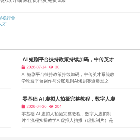
➕微信获取详细课程资料及免费试听
影视行业
人才
AI 短剧平台扶持政策持续加码，中传英才
系统教学吃透平台创作与分账规则
2026-07-14
30
AI 短剧平台扶持政策持续加码，中传英才系统教
学吃透平台创作与分账规则AI短剧赛道爆发之
后，各大互联网平台将AI内容作为重点扶持板
块，红果短剧设立S级AI真人、漫剧保底分账档
零基础 AI 虚拟人拍摄完整教程，数字人虚
位，抖音推出短剧专属流量池激励，快手开放AI
拟制片全流程实操教学
2026-04-20
204
内容低成本投流通道，B站扶持系列化长篇AI漫...
零基础 AI 虚拟人拍摄完整教程，数字人虚拟制
片全流程实操教学AI虚拟人拍摄（虚拟制片）是
当下影视行业数字化核心技术，打破传统实景拍
摄的限制，无需演员、摄影器材、影棚场地、现
场剧组，在虚拟数字空间完成全部拍摄流程，广