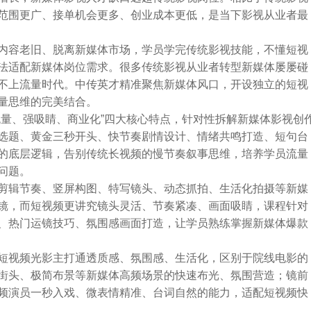
范围更广、接单机会更多、创业成本更低，是当下影视从业者最
内容老旧、脱离新媒体市场，学员学完传统影视技能，不懂短视
法适配新媒体岗位需求。很多传统影视从业者转型新媒体屡屡碰
不上流量时代。中传英才精准聚焦新媒体风口，开设独立的短视
量思维的完美结合。
流量、强吸睛、商业化”四大核心特点，针对性拆解新媒体影视创
选题、黄金三秒开头、快节奏剧情设计、情绪共鸣打造、短句台
的底层逻辑，告别传统长视频的慢节奏叙事思维，培养学员流量
问题。
剪辑节奏、竖屏构图、特写镜头、动态抓拍、生活化拍摄等新媒
镜，而短视频更讲究镜头灵活、节奏紧凑、画面吸睛，课程针对
、热门运镜技巧、氛围感画面打造，让学员熟练掌握新媒体爆款
短视频光影主打通透质感、氛围感、生活化，区别于院线电影的
街头、极简布景等新媒体高频场景的快速布光、氛围营造；镜前
频演员一秒入戏、微表情精准、台词自然的能力，适配短视频快