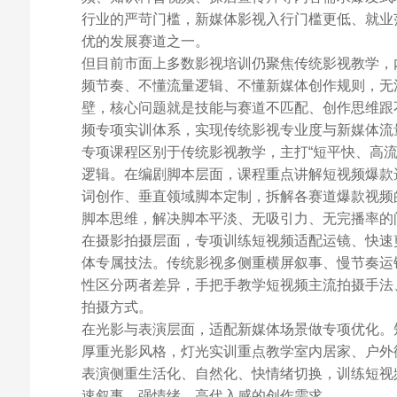
行业的严苛门槛，新媒体影视入行门槛更低、就业
优的发展赛道之一。
但目前市面上多数影视培训仍聚焦传统影视教学，
频节奏、不懂流量逻辑、不懂新媒体创作规则，无
壁，核心问题就是技能与赛道不匹配、创作思维跟
频专项实训体系，实现传统影视专业度与新媒体流
专项课程区别于传统影视教学，主打“短平快、高
逻辑。在编剧脚本层面，课程重点讲解短视频爆款
词创作、垂直领域脚本定制，拆解各赛道爆款视频
脚本思维，解决脚本平淡、无吸引力、无完播率的
在摄影拍摄层面，专项训练短视频适配运镜、快速
体专属技法。传统影视多侧重横屏叙事、慢节奏运
性区分两者差异，手把手教学短视频主流拍摄手法
拍摄方式。
在光影与表演层面，适配新媒体场景做专项优化。
厚重光影风格，灯光实训重点教学室内居家、户外
表演侧重生活化、自然化、快情绪切换，训练短视
速叙事、强情绪、高代入感的创作需求。