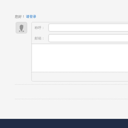
础，不会使用专业相机完成高质感画面；只...
您好！
请登录
称呼：
邮箱：