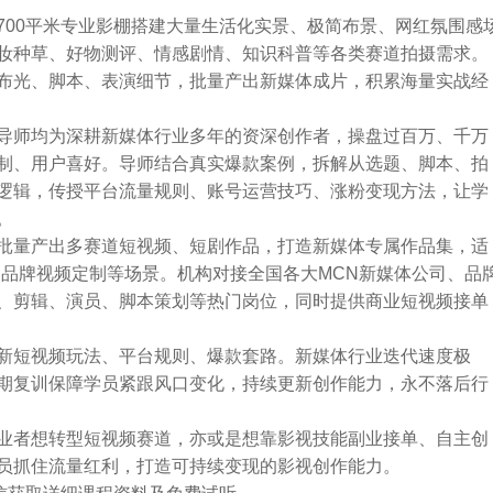
700平米专业影棚搭建大量生活化实景、极简布景、网红氛围感
妆种草、好物测评、情感剧情、知识科普等各类赛道拍摄需求。
布光、脚本、表演细节，批量产出新媒体成片，积累海量实战经
导师均为深耕新媒体行业多年的资深创作者，操盘过百万、千万
制、用户喜好。导师结合真实爆款案例，拆解从选题、脚本、拍
逻辑，传授平台流量规则、账号运营技巧、涨粉变现方法，让学
。
批量产出多赛道短视频、短剧作品，打造新媒体专属作品集，适
、品牌视频定制等场景。机构对接全国各大MCN新媒体公司、品
、剪辑、演员、脚本策划等热门岗位，同时提供商业短视频接单
新短视频玩法、平台规则、爆款套路。新媒体行业迭代速度极
期复训保障学员紧跟风口变化，持续更新创作能力，永不落后行
业者想转型短视频赛道，亦或是想靠影视技能副业接单、自主创
员抓住流量红利，打造可持续变现的影视创作能力。