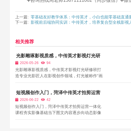
➕咨询热线周老师13671111002（同步微信）
上一篇:
零基础友好教学体系：中传英才，小白也能零基础直通
下一篇:
影视前后端协同实训：中传英才，培养复合型全栈影视
相关推荐
光影雕琢影视质感，中传英才影视灯光研
修班打造专业光影匠人
2026-05-26
94
光影雕琢影视质感，中传英才影视灯光研修班打
造专业光影匠人在影视创作领域，灯光被称作“画
面的画笔”。同样的场景、同样的演员、同样的镜
头，搭配不同的灯光布局、光影色调、明暗层
短视频创作入门，菏泽中传英才拍剪运营
次，便能营造出截然不同的氛围：温馨治愈、紧
一体化课程夯实影像基础
2026-06-22
42
张压抑、悬疑神秘、复古文艺……影视灯光...
短视频创作入门，菏泽中传英才拍剪运营一体化
课程夯实影像基础当下图文内容逐步向动态影像
转型，短视频已经成为宣传片、剧情短片、纪实
内容、品牌宣传的主流载体，但自主自学短视频
极易陷入碎片化学习误区：只看懂手机拍摄基