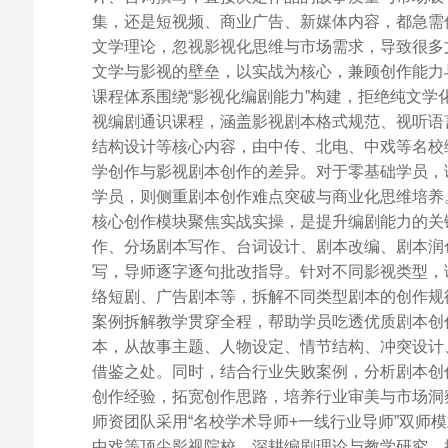
集，还是短视频、商业广告、新媒体内容，都急需
文学理论，忽视影视化思维与市场需求，导致很多
文学与影视的壁垒，以实战为核心，兼顾创作能力
课程体系围绕“影视化编剧能力”构建，拒绝纯文学
视编剧通识课程，涵盖影视剧本格式规范、视听语
结构设计等核心内容，由中传、北电、中戏等名校
学创作与影视剧本创作的差异。对于零基础学员，
学员，则侧重剧本创作难点突破与商业化思维培养
核心创作模块聚焦实战实操，是提升编剧能力的关
作、分场剧本写作、台词设计、剧本改编、剧本润
写，导师逐字逐句批改指导。针对不同影视类型，
络短剧、广告剧本等，拆解不同类型剧本的创作规
案例拆解教学贯穿全程，帮助学员吃透优质剧本创
本，从故事主题、人物设定、情节结构、冲突设计
借鉴之处。同时，结合行业失败案例，分析剧本创
创作经验，拓宽创作思路，培养行业审美与市场洞
师资团队采用“名校学术导师+一线行业导师”双师
中戏等顶尖影视院校，深耕编剧理论与教学研究，