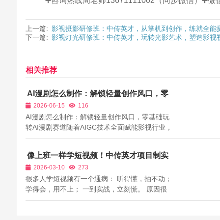
➕咨询热线周老师13671111002（同步微信）
上一篇:
影视摄影研修班：中传英才，从掌机到创作，练就全能
下一篇:
影视灯光研修班：中传英才，玩转光影艺术，塑造影视
相关推荐
AI漫剧怎么制作：解锁轻量创作风口，零
基础玩转AI漫剧赛道
2026-06-15
116
AI漫剧怎么制作：解锁轻量创作风口，零基础玩
转AI漫剧赛道随着AIGC技术全面赋能影视行业，
AI漫剧彻底打破了传统动漫创作的高门槛、长周
期、高成本壁垒。传统漫剧创作需要专业画师、
像上班一样学短视频！中传英才项目制实
分镜师、后期团队协同作业，单集制作周期长达
战，结业=半年工作经验
2026-03-10
273
数天，人力成本、时间成本极高，普通人...
很多人学短视频有一个通病： 听得懂，拍不动；
学得会，用不上； 一到实战，立刻慌。 原因很
简单： 你一直在“听课”，没有在“上班”。 你一直
在“学习”，没有在“干活”。 中传英才短视频全流
程班，最大的特点之一，就是项目制实战教学。