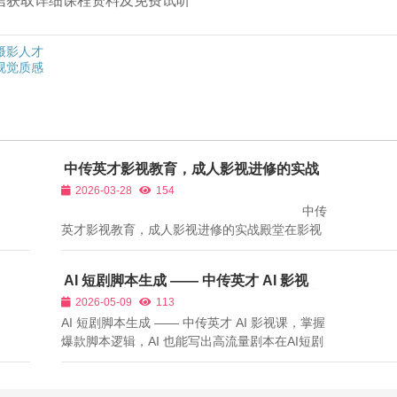
➕微信获取详细课程资料及免费试听
摄影人才
视觉质感
中传英才影视教育，成人影视进修的实战
殿堂
2026-03-28
154
中传
英才影视教育，成人影视进修的实战殿堂在影视
行业飞速发展的今天，实战型人才成为市场刚
需。对于渴望入行影视、提升专业技能的成年人
AI 短剧脚本生成 —— 中传英才 AI 影视
而言，选择一所真正聚焦实战、能落地作品、保
课，掌握爆款脚本逻辑，AI 也能写出高流
2026-05-09
113
障就业的...
量剧本
AI 短剧脚本生成 —— 中传英才 AI 影视课，掌握
爆款脚本逻辑，AI 也能写出高流量剧本在AI短剧
创作中，最容易被忽视、却最关键的环节就是脚
本。很多人以为：AI能自动生成剧本，随便输入
几句话就能出爆款。事实上，市场上90%的AI短