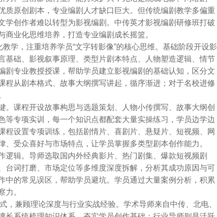
优质原创剧本，专业编剧人才缺口巨大。但传统编剧教学多偏重
文学创作者难以转型为影视编剧。中传英才影视编剧研修班打破
与商业化思维培养，打造专业编剧成长摇篮。
化教学，注重培养学员“文字转影像”的核心思维。基础阶段开设
言基础、影视叙事原理、类型片剧本特点、人物塑造逻辑、情节
编剧专业教授授课，帮助学员建立影视编剧的基础认知，区分文
课程从剧本格式、故事大纲撰写讲起，循序渐进；对于名校进修
。
键。课程开设故事构思与选题策划、人物小传撰写、故事大纲创
色等专项实训，每一个知识点都配套大量实操练习，学员边学边
课程设置专项训练，包括剧情片、喜剧片、悬疑片、短视频、网
律、受众喜好与市场特点，让学员掌握多类型剧本创作能力。
作逻辑。导师选取国内外经典影片、热门剧集、爆款短视频剧
、台词打磨、市场定位等多维度深度拆解，分析其成功原因与可
作中的常见误区，帮助学员避坑。学员通过大量案例分析，积累
察力。
模式，兼顾理论深度与行业实战经验。学术导师来自中传、北电、
擅长系统梳理知识体系，夯实学员创作基础；行业导师则是活跃