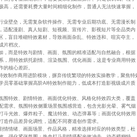
极高，还需要耗费大量时间精细化制作，普通人无法快速掌握，
的行业壁垒，无需复杂软件操作、无需专业后期功底、无需漫长制
效，适配漫剧、真人短剧、短视频、宣传片、影视短片等全品类内
误区，盲目堆砌特效素材，导致画面杂乱、特效违和、喧宾夺主，
成片档次。
叠加，而是特效与剧情、画面、氛围的精准适配与自然融合，根据
系，用特效烘托剧情、渲染氛围、优化画面，这是专业商用特效
作的核心差距。
频特效制作商用进阶模块，摒弃传统繁琐的特效实操教学，聚焦特
学员零基础掌握高阶AI特效制作能力，低成本打造影视级成片质
为氛围特效、剧情特效、画面优化特效、风格化特效四大类，覆盖
配需求。氛围特效侧重场景氛围感营造，包含光影光晕、雾气烟
打斗光效、爆炸粒子、魔法特效、动态弹幕等；画面优化特效用
打造作品差异化调性，适配不同赛道创作需求。
据剧情情绪、画面场景、作品风格，精准选择对应的特效类型，杜
效，强化紧张氛围；热血打斗剧情搭配光效冲击、动态模糊特