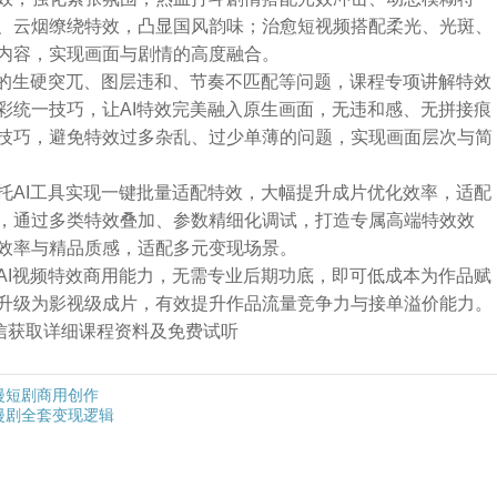
、云烟缭绕特效，凸显国风韵味；治愈短视频搭配柔光、光斑、
内容，实现画面与剧情的高度融合。
见的生硬突兀、图层违和、节奏不匹配等问题，课程专项讲解特效
彩统一技巧，让AI特效完美融入原生画面，无违和感、无拼接痕
技巧，避免特效过多杂乱、过少单薄的问题，实现画面层次与简
托AI工具实现一键批量适配特效，大幅提升成片优化效率，适配
，通过多类特效叠加、参数精细化调试，打造专属高端特效效
效率与精品质感，适配多元变现场景。
AI视频特效商用能力，无需专业后期功底，即可低成本为作品赋
升级为影视级成片，有效提升作品流量竞争力与接单溢价能力。
➕微信获取详细课程资料及免费试听
漫短剧商用创作
漫剧全套变现逻辑