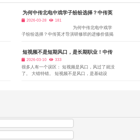
为何中传北电中戏学子纷纷选择？中传英
才导演研修班的进修价值揭秘
2026-03-28
181
为何中传北电中戏学
子纷纷选择？中传英才导演研修班的进修价值揭
秘提到影视专业，中传、北电、中戏无疑是无数
影视爱好者心中的殿堂。这些院校的本科生、研
短视频不是短期风口，是长期职业！中传
究生，在四年的本科或三年的研究生学习中，已
英才帮你规划一条稳、久、值钱的职业路
2026-03-10
333
经系统掌握了影视导演...
线
很多人有一个误区： 短视频是风口，风过了就没
了。 大错特错。 短视频不是风口，是基础设
施。 就像电视、报纸、杂志一样， 是未来十
年、二十年，最主流的内容形式。 只要人类还在
看屏幕， 短视频就会一直存在。 只要短视频存
在， 编导、摄像、剪辑、运营、导演、摄影...