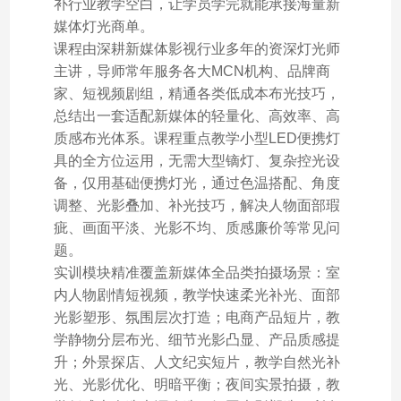
补行业教学空白，让学员学完就能承接海量新
媒体灯光商单。
课程由深耕新媒体影视行业多年的资深灯光师
主讲，导师常年服务各大MCN机构、品牌商
家、短视频剧组，精通各类低成本布光技巧，
总结出一套适配新媒体的轻量化、高效率、高
质感布光体系。课程重点教学小型LED便携灯
具的全方位运用，无需大型镝灯、复杂控光设
备，仅用基础便携灯光，通过色温搭配、角度
调整、光影叠加、补光技巧，解决人物面部瑕
疵、画面平淡、光影不均、质感廉价等常见问
题。
实训模块精准覆盖新媒体全品类拍摄场景：室
内人物剧情短视频，教学快速柔光补光、面部
光影塑形、氛围层次打造；电商产品短片，教
学静物分层布光、细节光影凸显、产品质感提
升；外景探店、人文纪实短片，教学自然光补
光、光影优化、明暗平衡；夜间实景拍摄，教