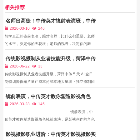
相关推荐
名师出高徒！中传英才镜前表演班，中传
北电中戏导师亲授，带你站在巨人肩膀上
2026-03-10
246
学表演
想学真正的镜前表演，跟对老师，比什么都重要。老师
的水平，决定你的天花板；老师的视野，决定你的舞
台；老师的资源，决定你的机会。很多人学了很久表
传统影视摄制从业者技能升级，菏泽中传
演，依然上镜僵硬、台词不标准、情绪不到位，不是不
5 天 AI 全日制特训降低短片量产成本
努力，而是没遇到真正专业的老师。中传英才影视教
2026-06-22
33
育，汇聚中传...
传统影视摄制从业者技能升级，菏泽中传 5 天 AI 全日
制特训降低短片量产成本菏泽本地大量线下独立摄制团
队、小型影视工作室长期依靠实景勘景、真人演员、全
镜前表演，中传英才教你塑造影视角色
套灯光剧组完成纪实、剧情短片制作，单条短片勘景、
拍摄、后期周期长达数周，人力、场地、演员成本居高
2026-03-28
145
不下，...
镜前表演，中
传英才教你塑造影视角色镜前表演，是影视创作的角色
呈现者，通过台词、体态、表情、情感，塑造鲜活的影
影视摄影职业进阶：中传英才影视摄影实
视角色，传递故事内核。一名优秀的镜前演员，不仅需
训班，技术与艺术双提升