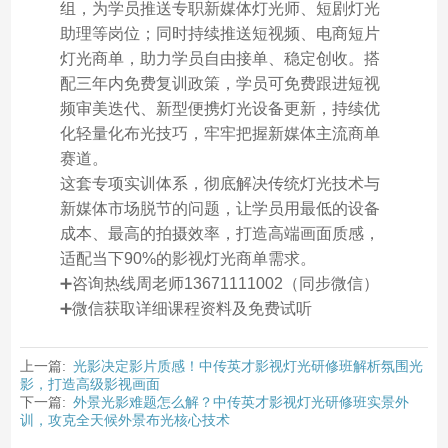
组，为学员推送专职新媒体灯光师、短剧灯光
助理等岗位；同时持续推送短视频、电商短片
灯光商单，助力学员自由接单、稳定创收。搭
配三年内免费复训政策，学员可免费跟进短视
频审美迭代、新型便携灯光设备更新，持续优
化轻量化布光技巧，牢牢把握新媒体主流商单
赛道。
这套专项实训体系，彻底解决传统灯光技术与
新媒体市场脱节的问题，让学员用最低的设备
成本、最高的拍摄效率，打造高端画面质感，
适配当下90%的影视灯光商单需求。
➕咨询热线周老师13671111002（同步微信）
➕微信获取详细课程资料及免费试听
上一篇:
光影决定影片质感！中传英才影视灯光研修班解析氛围光
影，打造高级影视画面
下一篇:
外景光影难题怎么解？中传英才影视灯光研修班实景外
训，攻克全天候外景布光核心技术