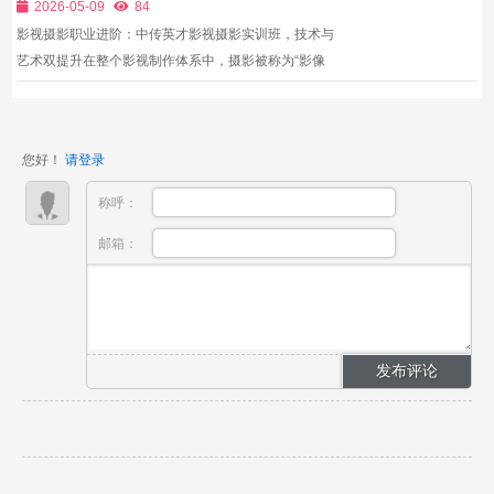
要掌握专业的表演技巧...
2026-05-09
84
影视摄影职业进阶：中传英才影视摄影实训班，技术与
艺术双提升在整个影视制作体系中，摄影被称为“影像
的眼睛”。无论是宏大的电影场面、细腻的人物情绪，
还是高级的广告质感、紧凑的短剧节奏，都需要通过摄
影来实现。行业内一直流传一句话：导演决定拍什么，
您好！
请登录
摄影师决...
称呼：
邮箱：