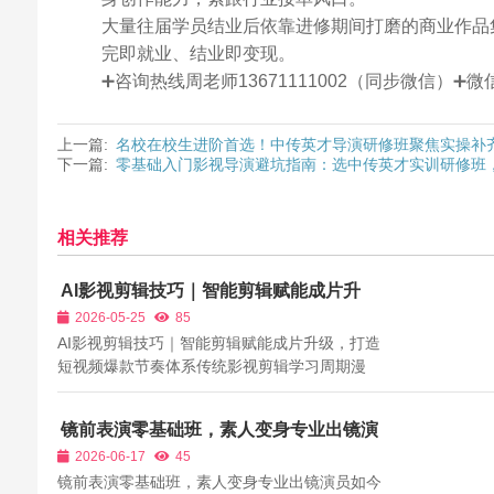
大量往届学员结业后依靠进修期间打磨的商业作品
完即就业、结业即变现。
➕咨询热线周老师13671111002（同步微信）
上一篇:
名校在校生进阶首选！中传英才导演研修班聚焦实操补
下一篇:
零基础入门影视导演避坑指南：选中传英才实训研修班
相关推荐
AI影视剪辑技巧｜智能剪辑赋能成片升
级，打造短视频爆款节奏体系
2026-05-25
85
AI影视剪辑技巧｜智能剪辑赋能成片升级，打造
短视频爆款节奏体系传统影视剪辑学习周期漫
长、操作复杂，需要熟练掌握各类剪辑软件的复
杂功能，新手入门难度极大。而AI智能剪辑技术
镜前表演零基础班，素人变身专业出镜演
的普及，大幅简化剪辑流程、提升剪辑效率，但
员
2026-06-17
45
多数学员只会基础AI自动剪辑，不懂节奏美...
镜前表演零基础班，素人变身专业出镜演员如今