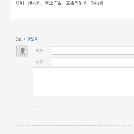
短剧、短视频、商业广告、直播等领域，对出镜
人员的需求量与日俱增，很多普通人怀揣表演梦
想，或是想要成为口播博主、带货达人，却卡在
“镜头恐惧”这一关。一站到摄像机前，就紧张拘
谨、眼神飘忽、肢体僵硬，原本自然的状...
您好！
请登录
称呼：
邮箱：