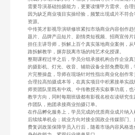
需要导演基础拍摄能力，更要读懂甲方需求、合理
因为缺乏商业项目实操经验，频繁出现成片不符合
资源。
中传英才影视导演研修班紧扣市场商业内容创作趋
题片、品牌产品短片、剧情类短视频、招商宣传片
担任主讲导师，拆解上百个真实落地商业案例，从
路拆解教学，摒弃脱离市场的纯艺术化授课。
整期课程过半之后，学员分组承接机构合作企业真
的摄影机、灯光、收音、辅助设备全部免费取用，
片完整操盘，导师在现场针对性指出商业化创作常
合理拉高拍摄成本等，在真实项目中积累接单实战
师资团队里既有中戏、中传教授夯实叙事功底，也
教学方向，同时每期班级都有影视名校在读研究生
作团队，抱团承接商业拍摄订单。
在作品孵化服务上，学员完成的优质商业成片纳入
后续续单机会；就业方向对接全国政企传媒部门、
费复训政策保障学员入行后，随着市场内容风格迭
身创作能力，紧跟行业接单风口。