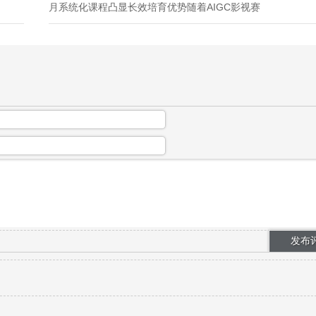
月系统化课程凸显长效培育优势随着AIGC影视赛
道火热，各类AI影视培训大量涌现，不少机构推
出3天、5天线下速成营与几十节线上录播课，依
靠低价快速吸引学员，但多数学员结业后难以独
立完成商业成片，更无法稳定接单就业。...