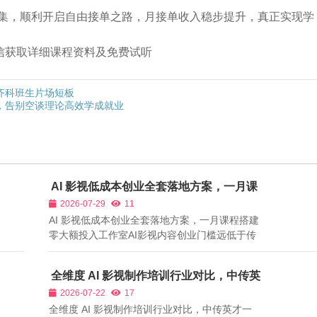
集，顺利开启自由接单之路，月接单收入稳步提升，真正实现学
➕微信获取详细课程资料及免费试听
齐科班生片场短板
，告别空谈理论高效学成就业
AI 影视低成本创业全套落地方案，一月课
程搭建零大额投入工作室
2026-07-29
11
AI 影视低成本创业全套落地方案，一月课程搭建
零大额投入工作室AI影视内容创业门槛远低于传
统线下影视工作室，无需租赁实景影棚、高价摄
影灯光设备，但大量初次创业者盲目投入资金：
全维度 AI 影视制作培训行业对比，中传英
充值各类高价AI软件年度会员、租赁高端渲染服
才一月系统化课程凸显长效培育优势
2026-07-22
17
务器、大量招聘全职人员，前期资金压力...
全维度 AI 影视制作培训行业对比，中传英才一