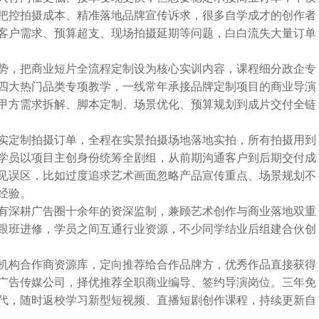
把控拍摄成本、精准落地品牌宣传诉求，很多自学成才的创作者
客户需求、预算超支、现场拍摄延期等问题，白白流失大量订单
势，把商业短片全流程定制设为核心实训内容，课程细分政企专
四大热门品类专项教学，一线常年承接品牌定制项目的商业导演
甲方需求拆解、脚本定制、场景优化、预算规划到成片交付全链
实定制拍摄订单，全程在实景拍摄场地落地实拍，所有拍摄用到
学员以项目主创身份统筹全剧组，从前期沟通客户到后期交付成
见误区，比如过度追求艺术画面忽略产品宣传重点、场景规划不
经验。
有深耕广告圈十余年的资深监制，兼顾艺术创作与商业落地双重
跟班进修，学员之间互通行业资源，不少同学结业后组建合伙创
机构合作商资源库，定向推荐给合作品牌方，优秀作品直接获得
广告传媒公司，择优推荐全职商业编导、签约导演岗位。三年免
代，随时返校学习新型短视频、直播短剧创作课程，持续更新自