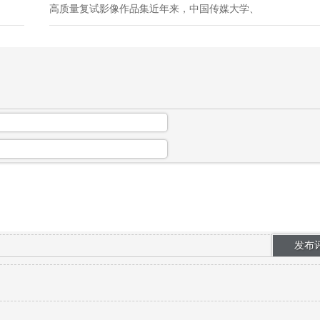
高质量复试影像作品集近年来，中国传媒大学、
北京电影学院、中央戏剧学院影视相关专业研究
生复试规则持续调整，除专业笔试面试之外，原
创作品集成为核心考核内容。导演、摄影、戏
文、表演方向考生，需要提交原创短片、剧...