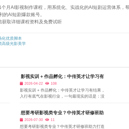
个月AI影视制作课程，用系统化、实战化的AI短剧运营体系，
利的AI短剧爆款账号。
➕微信获取详细课程资料及免费试听
场化优质脚本
锁高级光影美学
影视实训 + 作品孵化：中传英才让学习有
结果，入行有底气
2026-04-22
108
影视实训 + 作品孵化：中传英才让学习有结果，
入行有底气在影视行业，一句最现实的话是：没
有作品，一切都是空谈。 无论你多么热爱影视、
无论你学了多少理论、无论你多么渴望入行，当
想要考研影视类专业？中传英才研修班助
你面对剧组、公司、客户时，能证明你能力的，
力打造高质量复试影像作品集
2026-07-30
11
只有一部完整、成熟、可观看的作品。...
想要考研影视类专业？中传英才研修班助力打造