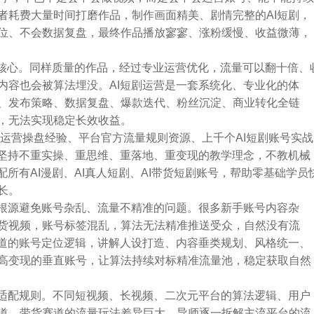
者耗费大量时间打磨作品，制作画面精美、剧情完整的AI短剧，
位、不会数据复盘，最终作品播放寥寥、涨粉缓慢、收益微薄，
利核心。同样质量的作品，经过专业运营优化，流量可以翻十倍、
内容也会被算法埋没。AI短剧运营是一套系统化、专业化的体
、发布策略、数据复盘、爆款迭代、粉丝沉淀、商业转化全链
，无法实现稳定长效收益。
N运营操盘经验、平台官方流量规则资源、上千个AI短剧账号实战
程坚持不重实操、重思维、重落地、重变现的教学理念，不教机械
所有AI漫剧、AI真人短剧、AI带货短剧账号，帮助零基础学员
长。
从根源避免账号杂乱、流量不精准的问题。很多新手账号内容杂
货视频，账号标签混乱，算法无法精准推送受众，自然没有流
赛道的账号定位逻辑，讲解人设打造、内容垂类规划、风格统一、
高变现的垂直账号，让算法持续对标精准流量池，稳定获取自然
款适配规则。不同短视频、长视频、二次元平台的算法逻辑、用户
道、带货赛道的流量玩法差异巨大。导师逐一拆解主流平台的流