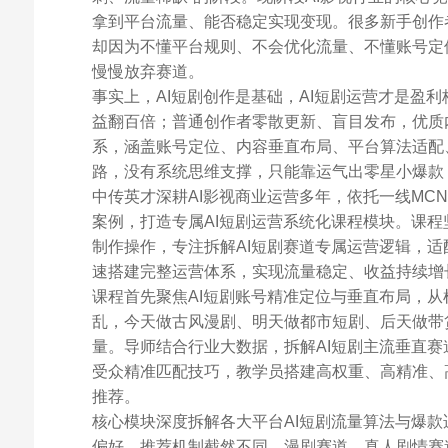
拿到平台流量、能否稳定实现变现。很多新手创作
却因为不懂平台规则、不会优化流量、不懂账号定
慢慢放弃赛道。
事实上，AI短剧创作是基础，AI短剧运营才是盈
益翻百倍；普通创作者零散更新、盲目发布，优质
系，涵盖账号定位、内容垂直布局、平台算法适配
路，没有系统思维支撑，只能靠运气出零星小爆款
中传英才深耕AI影视商业运营多年，依托一线MC
案例，打造专属AI短剧运营系统化课程模块。课
制作操作，专注拆解AI短剧赛道专属运营逻辑，适配
速搭建完整运营体系，实现流量稳定、收益持续增
课程首先聚焦AI短剧账号精准定位与垂直布局，
乱，今天做古风漫剧、明天做都市短剧、后天做带
量。导师结合行业大数据，拆解AI短剧主流垂直
受众精准匹配技巧，教学员搭建高权重、高精准、
推荐。
核心模块深度拆解各大平台AI短剧流量算法与爆
偏好、推荐机制截然不同，漫剧赛道、真人剧情赛