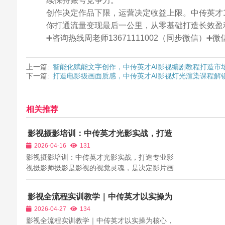
续保持账号竞争力。
创作决定作品下限，运营决定收益上限。中传英才1
你打通流量变现最后一公里，从零基础打造长效盈
➕咨询热线周老师13671111002（同步微信）
上一篇:
智能化赋能文字创作，中传英才AI影视编剧教程打造市
下一篇:
打造电影级画面质感，中传英才AI影视灯光渲染课程解
相关推荐
影视摄影培训：中传英才光影实战，打造
专业影视摄影师
2026-04-16
131
影视摄影培训：中传英才光影实战，打造专业影
视摄影师摄影是影视的视觉灵魂，是决定影片画
面质感与艺术水准的核心环节。一名优秀的影视
摄影师，不仅要熟练操作器材，更要精通光影、
影视全流程实训教学｜中传英才以实操为
构图、色彩、运镜，具备用画面讲故事的能力。
核心，构建完整创作体系
2026-04-27
134
在影视行业，专业摄影师始终是稀缺人才...
影视全流程实训教学｜中传英才以实操为核心，