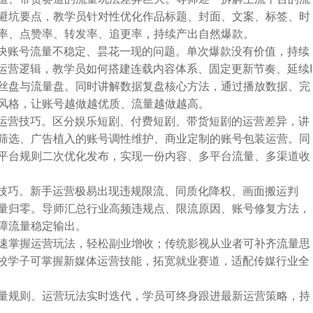
避坑要点，教学员针对性优化作品标题、封面、文案、标签、时
率、点赞率、转发率、追更率，持续产出自然爆款。
解决账号流量不稳定、昙花一现的问题。单次爆款没有价值，持续
运营逻辑，教学员如何搭建连载内容体系、固定更新节奏、延续I
丝盘与流量盘。同时讲解数据复盘核心方法，通过播放数据、完
风格，让账号越做越优质、流量越做越高。
化运营技巧。区分娱乐短剧、付费短剧、带货短剧的运营差异，讲
筛选、广告植入的账号调性维护、商业定制的账号包装运营。同
平台规则二次优化发布，实现一份内容、多平台流量、多渠道收
护技巧。新手运营极易出现违规限流、同质化降权、画面搬运判
量归零。导师汇总行业高频违规点、限流原因、账号修复方法，
障流量稳定输出。
速掌握运营玩法，轻松副业增收；传统影视从业者可补齐流量思
在校学子可掌握新媒体运营技能，拓宽就业赛道，适配传媒行业全
量规则、运营玩法实时迭代，学员可终身跟进最新运营策略，持