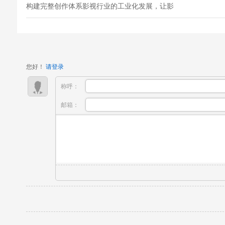
构建完整创作体系影视行业的工业化发展，让影
视创作不再是单一工种的独立创作，而是导演、
编剧、摄影、摄像、灯光、表演等多个工种协同
配合、环环相扣的完整流程。一部优质影视作品
的诞生，需要编剧写出可落地的剧本，导...
您好！
请登录
称呼：
邮箱：