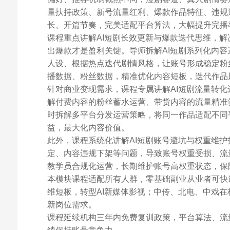
量扶持政策、新号流量红利、爆款作品特征、违规
长、开篇节奏，完美适配平台算法，大幅提升完播
课程重点讲解AI短剧长效更新与爆款迭代思维，
出爆款才是盈利关键。导师拆解AI短剧系列化内容
人设、根据热点迭代剧情风格，让账号形成稳定粉
播数据、粉丝数据，精准优化内容短板，迭代作品
针对商业变现需求，课程专属讲解AI短剧流量转
解付费内容的粉丝蓄水运营、带货内容的流量精准
时拆解多平台分发运营策略，将同一作品适配不同
益，最大化内容价值。
此外，课程系统化讲解AI短剧账号避坑与权重维
定、内容违规下架等问题，导致账号权重受损、流
教学员合规化运营，长期维护账号高权重状态，保
本模块课程适配所有人群，零基础副业从业者可快
维短板，转型AI新媒体影视；中传、北电、中戏
新岗位需求。
课程延续机构三年内免费复训政策，平台算法、流