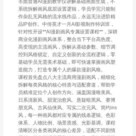
市面普通AI漫剧教学仅讲解基础画面生成，不
系统拆解画风底层设置逻辑，学员学完只能制
作杂乱无风格的流水线作品，永远无法进阶精
品IP创作。中传英才一月AI影视制作特训班，
针对性开设**AI漫剧画风专属设置课程**，深耕
商业化漫剧画风体系，整合当下平台高热度、
高变现的主流画风，拆解从基础参数、细节调
控到风格锁定、自定义创新的全流程逻辑，零
基础学员无需美术基础，即可快速掌握画风塑
造能力，打造专属个人的爆款漫剧风格。
课程首先盘点八大主流商用漫剧画风，精细化
拆解每类风格的核心特质与适配赛道，帮助学
员精准定位个人创作方向。涵盖国漫唯美风、
日系清新风、甜宠治愈风、悬疑暗黑风、赛博
朋克风、古风仙侠风、写实二次元风、简约ins
风，每一种画风都对应专属的线条逻辑、色彩
体系、人物比例、场景质感、光影基调。课程
清晰区分各类画风的核心差异，适配不同剧情