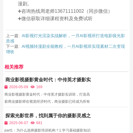
漫剧。
➕咨询热线周老师13671111002（同步微信）
➕微信获取详细课程资料及免费试听
上一篇:
AI影视灯光渲染实战解析，一月AI影视班打造电影级光影
质感
下一篇:
AI视频转漫剧全能教程，一月AI影视班实现素材二次变现
增收
相关推荐
商业影视摄影黄金时代：中传英才摄影实
训班，打造高薪商业摄影师
2026-05-09
169
商业影视摄影黄金时代：中传英才摄影实训班，打造高
薪商业摄影师在视觉经济时代，商业摄影已经成为所有
行业的刚需。品牌需要广告、企业需要宣传片、产品需
探索光影世界，找到属于你的摄影灵感之
要视频、网红需要内容、平台需要短视频、直播需要视
源
觉升级，商业摄影师的需求无处不在。与艺术摄影不
2025-06-07
681
同，商业...
part1：为什么选择摄影培训机构？1.学习基础摄影知识