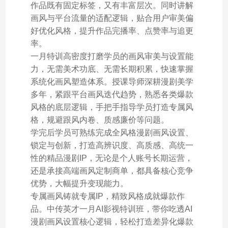
作品既有固定标签，又有丰富层次。同时讲解
画风与平台流量的适配逻辑，贴合用户审美偏
好优化风格，提升作品完播率、点赞率与追更
率。
一月特训高密度打磨学员的画风审美与设置能
力，无需美术功底、无需长期积累，快速掌握
系统化画风塑造体系。授课导师深耕漫剧美学
多年，紧跟平台画风迭代趋势，熟悉各类爆款
风格的底层逻辑，手把手指导学员打造专属风
格，规避跟风内卷、质感廉价等问题。
学完后学员可熟练完成全风格漫剧画风设置、
锁定与创新，打造高辨识度、高质感、高统一
性的精品漫剧IP，无论是个人账号长期运营，
还是承接高端画风定制商单，都具备核心竞争
优势，大幅提升变现能力。
专属画风铸就专属IP，精致风格成就爆款作
品。中传英才一月AI影视特训班，带你吃透AI
漫剧画风设置核心逻辑，轻松打造差异化爆款