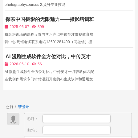
photographycourses 2.提升专业技能
professionaltechniques 3.实践机会丰富hands-
探索中国摄影的无限魅力——摄影培训班
onexperience 4.了解就业前景careerguidance part2：
助您成就艺术人生
如何选择一家好的摄影培训机构？1.关注师资力量
2025-06-07
899
experiencedinstructors 2.课程...
摄影培训班的课程设置与学习亮点中传英才影视教育培
训中心 周钰老师联系电话18601281490（同微信）摄
影培训班的设立为众多热爱摄影的学员提供了一个专业
AI 漫剧生成软件全方位对比，中传英才
学习的平台。无论是基础摄影知识的学习，还是深入的
一月班教你匹配连载创作需求
技巧提升，这里都能满足你的需求。课程内容丰富多
2026-06-10
56
样，涵盖从...
AI 漫剧生成软件全方位对比，中传英才一月班教你匹配
连载创作需求专门针对漫剧开发的AI生成软件和通用文
生视频工具有着本质区别，漫剧软件核心优势在于支持
固定人物形象长期连载、分镜逐格绘制动效、古风/甜
宠/悬疑等多画风精准锁定，通用视频工具很难做到数十
您好！
请登录
集连载...
称呼：
邮箱：