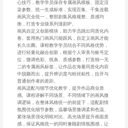
心技巧，教学学员保存专属画风模板、固定渲
染参数、统一生成标准，实现百集、千集连载
画风完全统一，整部剧集风格规整、质感均
衡，打造专业级系列漫剧IP。
画风自定义创新模块，助力学员跳出同质化内
卷。套用热门画风只能跟风，自定义画风才能
长久出圈。课程教学学员结合不同风格优势，
进行轻量化融合创新，根据个人审美与账号定
位，微调色彩、线条、质感参数，打造独一无
二的专属画风标签，让作品在海量同质化内容
中脱颖而出，提升辨识度与粉丝粘性，拉开与
普通创作者的差距。
画风适配与细节优化教学，提升作品商业质
感。课程讲解不同场景、不同情绪下的画风微
调逻辑，在整体风格统一的前提下，适配剧情
氛围优化细节参数，温馨场景微调柔和色温、
紧张场景强化明暗对比、高光场景提升画面质
感，保证风格统一的同时兼顾剧情氛围感，让