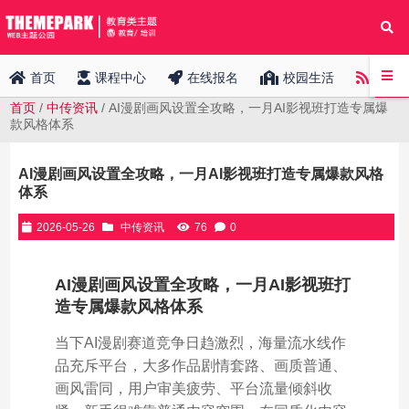
中传
首页
课程中心
在线报名
校园生活
首页
/
中传资讯
/ AI漫剧画风设置全攻略，一月AI影视班打造专属爆
款风格体系
AI漫剧画风设置全攻略，一月AI影视班打造专属爆款风格
体系
2026-05-26
中传资讯
76
0
AI漫剧画风设置全攻略，一月AI影视班打
造专属爆款风格体系
当下AI漫剧赛道竞争日趋激烈，海量流水线作
品充斥平台，大多作品剧情套路、画质普通、
画风雷同，用户审美疲劳、平台流量倾斜收