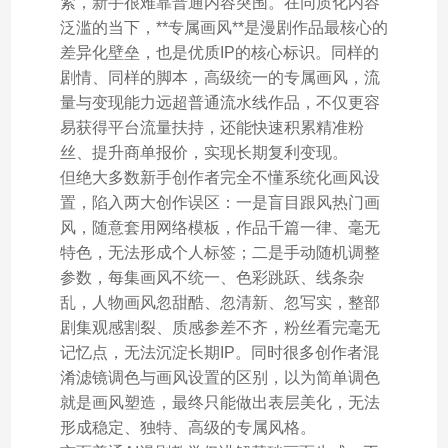
紧，新手很难靠普通内容突围。在同质化内容
泛滥的当下，**专属画风**是漫剧作品最核心的
差异化壁垒，也是优质IP的核心标识。同样的
剧情、同样的脚本，高级统一的专属画风，流
量与变现能力远超普通流水线作品，不仅更容
易获得平台流量扶持，还能快速积累精准粉
丝、提升商单报价，实现长期复利变现。
但绝大多数新手创作者完全不懂系统化画风设
置，陷入两大创作误区：一是盲目跟风热门画
风，随意套用网络模板，作品千篇一律、毫无
特色，无法形成个人标签；二是手动随机调整
参数，每集画风不统一、色彩跳跃、线条杂
乱，人物画风忽甜酷、忽清新、忽写实，整部
剧集观感割裂、质感参差不齐，粉丝看完毫无
记忆点，无法沉淀长期IP。同时很多创作者混
淆滤镜调色与画风设置的区别，以为简单调色
就是画风塑造，最终只能做出表层美化，无法
形成稳定、独特、高级的专属风格。