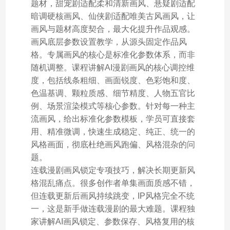
题材，甜宠剧适配柔和清新画风、悬疑剧适配
暗调硬核画风、仙侠剧适配唯美古风画风，让
画风与题材高度契合，最大化提升作品观感。
画风底层参数设置教学，从源头固定作品风
格。专属画风的核心是标准化参数体系，而非
随机调整。课程讲解AI漫剧画风的核心调控维
度，包括线条粗细、画面锐度、色彩饱和度、
色温基调、颗粒质感、细节精度、人物五官比
例、场景渲染模式等核心参数。针对每一种主
流画风，给出标准化参数模板，学员可直接套
用、精准微调，快速生成稳定、纯正、统一的
风格画面，彻底杜绝画风跑偏、风格混杂的问
题。
连载漫剧画风锁定专项技巧，解决长期更新风
格混乱痛点。很多创作者单集画面质感不错，
但连载更新后画风持续跳变，IP风格完全不统
一，这是新手做连载漫剧的最大难题。课程独
家讲解AI画风锁定、参数保存、风格复用的核