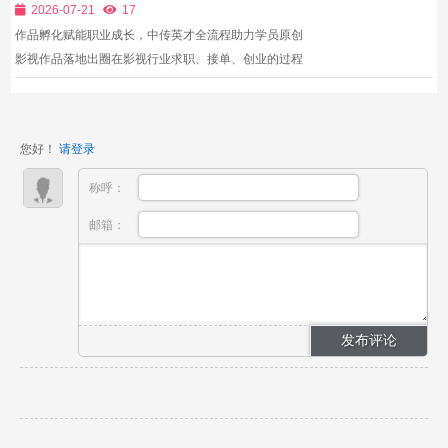
助力学员原创影视作品落地出圈
的作品，求职无门、发展受限。中传英才影视教育精准
2026-07-21
17
直击行...
作品孵化赋能职业成长，中传英才全流程助力学员原创
影视作品落地出圈在影视行业求职、接单、创业的过程
中，一纸结业证书远远不及一部优质的原创作品更有说
服力。无论是应聘影视公司岗位、对接商业拍摄订单、
参与行业赛事评选，还是打造个人行业IP，高质量的影
您好！
请登录
视作品...
称呼：
邮箱：