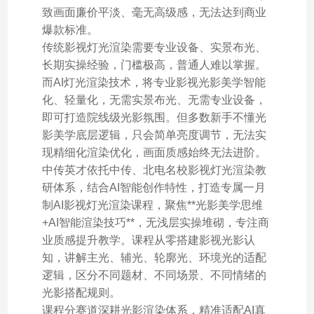
致画面廉价平淡、毫无高级感，无法达到商业
爆款标准。
传统影视灯光渲染需要专业设备、实景布光、
长期实操经验，门槛极高，普通人难以掌握。
而AI灯光渲染技术，将专业影视光影美学智能
化、轻量化，无需实景布光、无需专业设备，
即可打造院线级光影氛围。但多数新手不懂光
影美学底层逻辑，只会简单亮度调节，无法实
现精细化渲染优化，画面质感始终无法进阶。
中传英才依托中传、北电名校影视灯光渲染教
研体系，结合AI智能创作特性，打造专属一月
制AI影视灯光渲染课程，聚焦**光影美学思维
+AI智能渲染技巧**，无浅层实操堆砌，专注商
业质感提升教学。课程从零搭建影视光影认
知，讲解主光、辅光、轮廓光、环境光的适配
逻辑，区分不同题材、不同场景、不同情绪的
光影搭配规则。
课程分赛道深耕光影渲染体系，精准适配AI真