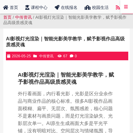
中传
首页
课程中心
在线报名
校园生活
首页
/
中传资讯
/ AI影视灯光渲染｜智能光影美学教学，赋予影视作
品高级质感灵魂
AI影视灯光渲染｜智能光影美学教学，赋予影视作品高级
质感灵魂
2026-05-25
中传资讯
67
0
AI影视灯光渲染｜智能光影美学教学，赋
予影视作品高级质感灵魂
外行看画面，内行看光影，光影是区分业余作
品与商业作品的核心标准。很多AI影视作品画
面模糊、扁平、无层次、氛围感差，核心问题
不是素材与画质问题，而是灯光渲染缺失、光
影层次单一。AI原生生成画面大多是平光平
铺，没有明暗对比、空间层次与情绪氛围，导