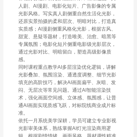
人剧、AI漫剧、电影化短片、广告影像的专属
光影风格。写实真人剧侧重自然生活化光影，
还原实景拍摄的柔和层次、明暗对比，打造真
实质感；AI漫剧侧重风格化光影，根据古风、
甜宠、悬疑等题材，打造唯美、治愈、暗黑等
专属氛围；电影化短片侧重电影级光影层次，
通过光影对比、明暗留白，塑造高级影像质
感。
同时课程重点教学AI多层渲染优化逻辑，讲解
光影叠加、氛围渲染、通透度调整、细节光影
填充的高阶技巧，解决AI画面扁平、灰暗、发
闷、无层次等常见问题。通过AI智能渲染技
术，强化画面空间感、立体感、氛围感，让普
通AI画面实现质感飞跃，对标院线商业成片标
准。
依托一月系统美学深耕，学员可建立专业影视
光影审美体系，熟练掌握AI灯光渲染商用逻
辑，根据剧情情绪、画面风格、题材调性精准