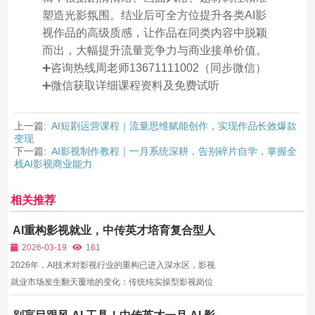
塑造光影氛围。结业后可全方位提升各类AI影
视作品的高级质感，让作品在同类内容中脱颖
而出，大幅提升流量竞争力与商业接单价值。
➕咨询热线周老师13671111002（同步微信）
➕微信获取详细课程资料及免费试听
上一篇:
AI短剧运营课程｜流量思维赋能创作，实现作品长效爆款
变现
下一篇:
AI影视制作教程｜一月系统深耕，告别碎片自学，掌握全
栈AI影视商业能力
相关推荐
AI重构影视就业，中传英才培育复合型人
才
2026-03-19
161
2026年，AI技术对影视行业的重构已进入深水区，影视
就业市场发生翻天覆地的变化：传统纯实操型影视岗位
需求缩减，懂AI、会实战、能创作的复合型影视人才成