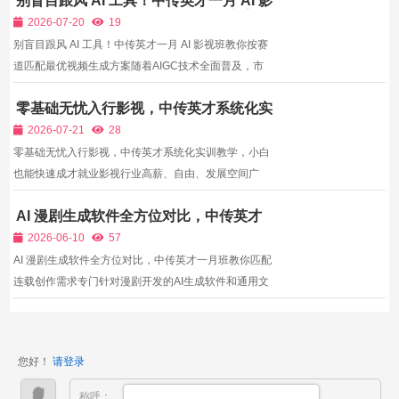
别盲目跟风 AI 工具！中传英才一月 AI 影
为行业“香饽饽”。从AI短剧导演、虚拟制片指导，到AI
视班教你按赛道匹配最优视频生成方案
影视策划、智能剪辑师，新兴高薪岗位层出不穷，行业
2026-07-20
19
人才缺...
别盲目跟风 AI 工具！中传英才一月 AI 影视班教你按赛
道匹配最优视频生成方案随着AIGC技术全面普及，市
场上AI文生、图生、数字人、漫剧类视频生成工具层出
零基础无忧入行影视，中传英才系统化实
不穷，免费试用、付费算力、本地部署、云端平台各类
训教学，小白也能快速成才就业
产品让人眼花缭乱。绝大多数AI影视创作者在工具选择
2026-07-21
28
上存在...
零基础无忧入行影视，中传英才系统化实训教学，小白
也能快速成才就业影视行业高薪、自由、发展空间广
阔，是很多年轻人向往的职业赛道，但大部分零基础爱
AI 漫剧生成软件全方位对比，中传英才
好者都存在诸多入行顾虑：没有专业基础，担心学不
一月班教你匹配连载创作需求
会、跟不上；没有高端设备，无法实操练习；没有实训
2026-06-10
57
场地，难以...
AI 漫剧生成软件全方位对比，中传英才一月班教你匹配
连载创作需求专门针对漫剧开发的AI生成软件和通用文
生视频工具有着本质区别，漫剧软件核心优势在于支持
固定人物形象长期连载、分镜逐格绘制动效、古风/甜
宠/悬疑等多画风精准锁定，通用视频工具很难做到数十
您好！
请登录
集连载...
称呼：