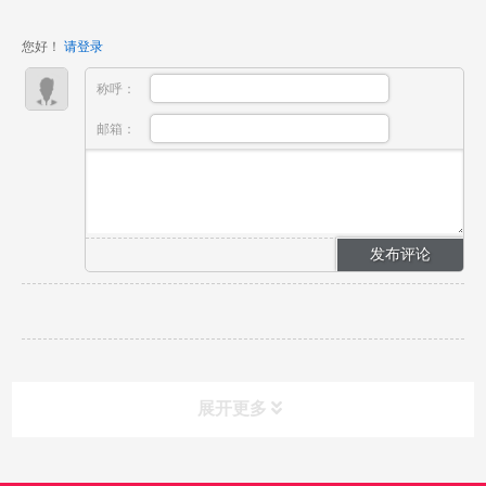
光不仅是照亮场景的工具，更是塑造人物、烘托氛围、
传递情感、提升影片质感的关键元素，...
您好！
请登录
称呼：
邮箱：
展开更多