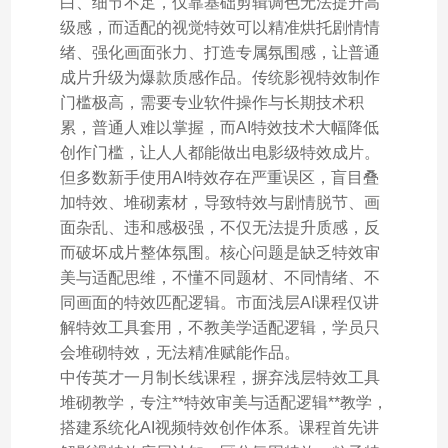
白、细节不足，仅靠基础剪辑调色无法提升高
级感，而适配的视觉特效可以精准烘托剧情情
绪、强化画面张力、打造专属氛围感，让普通
成片升级为爆款质感作品。传统影视特效制作
门槛极高，需要专业软件操作与长期技术积
累，普通人难以掌握，而AI特效技术大幅降低
创作门槛，让人人都能做出电影级特效成片。
但多数新手使用AI特效存在严重误区，盲目叠
加特效、堆砌素材，导致特效与剧情脱节、画
面杂乱、违和感极强，不仅无法提升质感，反
而破坏成片整体氛围。核心问题是缺乏特效审
美与适配思维，不懂不同题材、不同情绪、不
同画面的特效匹配逻辑。市面浅层AI课程仅讲
解特效工具套用，不教美学适配逻辑，学员只
会堆砌特效，无法精准赋能作品。
中传英才一月制长线课程，摒弃浅层特效工具
堆砌教学，专注**特效审美与适配逻辑**教学，
搭建系统化AI视频特效创作体系。课程首先讲