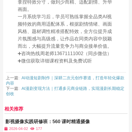
拿捏特效分寸，做到少而精、适配剧情、升华
画面。
一月系统学习后，学员可熟练掌握全品类AI视
频特效的商用适配体系，根据剧情情绪、画面
风格、题材调性精准搭配特效，全方位提升成
片氛围感与高级感，让作品在同类内容中脱颖
而出，大幅提升流量竞争力与商业接单价值。
➕咨询热线周老师13671111002（同步微信）
➕微信获取详细课程资料及免费试听
上一篇:
AI动漫短剧制作｜深耕二次元创作赛道，打造年轻化爆款
内容
下一篇:
AI漫剧变现方法｜打通多元商业链路，实现漫剧长期稳定
创收
相关推荐
影视摄像实践研修班：560 课时精通摄像
全技能，适配片场与短视频场景
2026-04-02
177