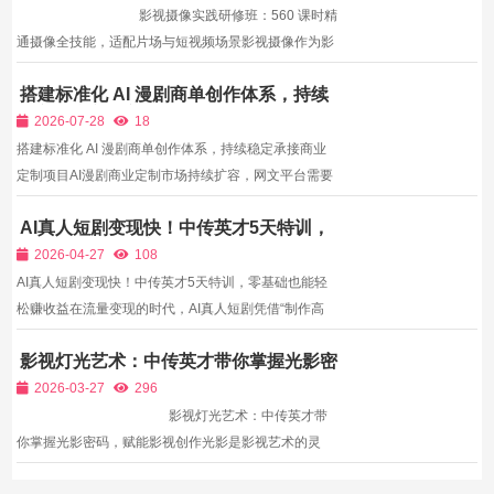
影视摄像实践研修班：560 课时精
通摄像全技能，适配片场与短视频场景影视摄像作为影
视创作的“执行环节”，直接决定画面的呈现效果，同时
搭建标准化 AI 漫剧商单创作体系，持续
适配短视频、片场等多场景拍摄需求。但摄像新人常面
稳定承接商业定制项目
临“只会基础操作、不会应对复杂场景”的...
2026-07-28
18
搭建标准化 AI 漫剧商单创作体系，持续稳定承接商业
定制项目AI漫剧商业定制市场持续扩容，网文平台需要
IP改编漫剧、各类品牌需要宣传类漫剧、众多短剧团队
AI真人短剧变现快！中传英才5天特训，
外包连载漫剧制作，给具备创作能力的创作者带来大量
零基础也能轻松赚收益
商单机会。但是很多独立创作者初次接触商业接单，容
2026-04-27
108
易遭遇...
AI真人短剧变现快！中传英才5天特训，零基础也能轻
松赚收益在流量变现的时代，AI真人短剧凭借“制作高
效、成本低廉、变现多元”的优势，成为无数创业者、
影视灯光艺术：中传英才带你掌握光影密
上班族的首选副业赛道——不用找真人演员，不用租拍
码，赋能影视创作
摄器材，不用组建后期团队，借助AI工具，就能快速制
2026-03-27
296
作出贴近真人...
影视灯光艺术：中传英才带
你掌握光影密码，赋能影视创作光影是影视艺术的灵
魂，灯光则是掌控光影的核心手段。在影视拍摄中，灯