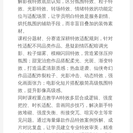
解影视特效底层认知，区分氛围特效、粒子特
效、光影特效、转场特效、情绪特效的功能定
位与适配场景，让学员明白特效是服务剧情、
烘托氛围的辅助手段，而非盲目叠加的装饰素
材。
课程分题材、分赛道深耕特效适配规则，针对
性适配不同品类作品。悬疑剧情匹配暗调光
影、粒子烟雾、模糊闪回特效，营造紧张压抑
氛围；甜宠治愈作品搭配柔光、光斑、渐变特
效，打造温柔清新质感；热血逆袭、仙侠奇幻
作品适配炸裂粒子、光影冲击、动态特效，强
化画面张力；电影化短片搭配极简高级氛围特
效，提升影像高级感。
同时课程重点教学AI特效多层合成逻辑、强度
把控、时长适配、音画同步技巧，解决新手特
效堆砌、强度失衡、衔接突兀、喧宾夺主等常
见问题。通过海量爆款作品特效案例拆解、成
片对比复盘，让学员建立专业特效审美，精准