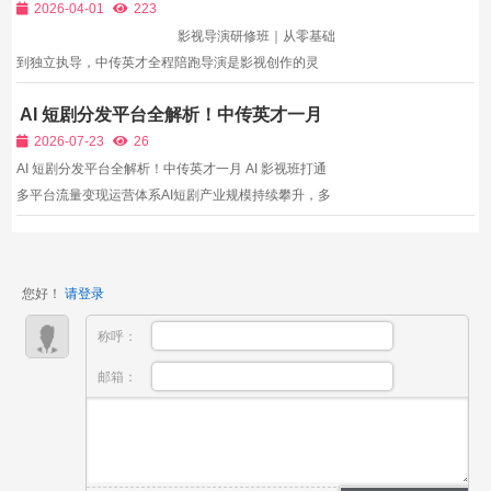
中传英才全程陪跑
商单佣金、团购分成，工作时间灵活、收入稳定。但很
2026-04-01
223
多新手...
影视导演研修班｜从零基础
到独立执导，中传英才全程陪跑导演是影视创作的灵
魂，也是很多人心中最向往的职业。但大众普遍认为，
AI 短剧分发平台全解析！中传英才一月
导演门槛极高、必须科班出身、必须资源深厚，普通人
AI 影视班打通多平台流量变现运营体系
很难入行。事实上，随着短视频、网...
2026-07-23
26
AI 短剧分发平台全解析！中传英才一月 AI 影视班打通
多平台流量变现运营体系AI短剧产业规模持续攀升，多
类型平台同步开放AI内容流量扶持政策，但绝大多数创
作者缺少完整平台运营认知，在投放、变现环节频繁踩
坑。创作者不熟悉各平台内容审核红线，耗费大量时间
您好！
请登录
制作的...
称呼：
邮箱：