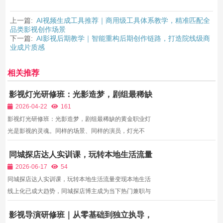
上一篇:
AI视频生成工具推荐｜商用级工具体系教学，精准匹配全
品类影视创作场景
下一篇:
AI影视后期教学｜智能重构后期创作链路，打造院线级商
业成片质感
相关推荐
影视灯光研修班：光影造梦，剧组最稀缺
的黄金职业
2026-04-22
161
影视灯光研修班：光影造梦，剧组最稀缺的黄金职业灯
光是影视的灵魂。同样的场景、同样的演员，灯光不
同，质感天差地别。在剧组里，灯光师是核心技术岗，
同城探店达人实训课，玩转本地生活流量
薪资高、需求大、越资深越值钱，是目前影视行业最稀
变现
缺、最稳定的职业之一。 中传英才影视灯光研修班，专
2026-06-17
54
门培养能...
同城探店达人实训课，玩转本地生活流量变现本地生活
线上化已成大趋势，同城探店博主成为当下热门兼职与
全职方向。依托短视频平台的同城流量，探店达人可以
影视导演研修班｜从零基础到独立执导，
为餐饮、酒店、娱乐、美容等本地商家宣传推广，赚取