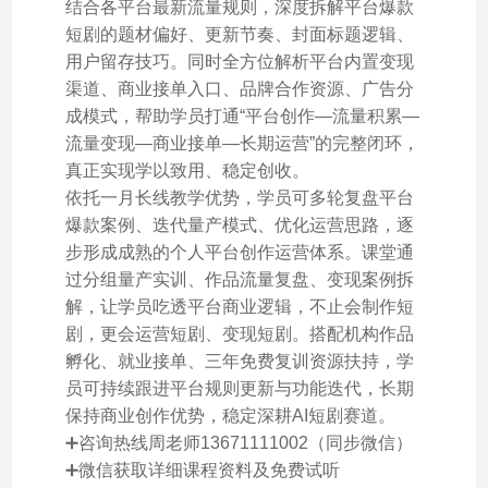
结合各平台最新流量规则，深度拆解平台爆款
短剧的题材偏好、更新节奏、封面标题逻辑、
用户留存技巧。同时全方位解析平台内置变现
渠道、商业接单入口、品牌合作资源、广告分
成模式，帮助学员打通“平台创作—流量积累—
流量变现—商业接单—长期运营”的完整闭环，
真正实现学以致用、稳定创收。
依托一月长线教学优势，学员可多轮复盘平台
爆款案例、迭代量产模式、优化运营思路，逐
步形成成熟的个人平台创作运营体系。课堂通
过分组量产实训、作品流量复盘、变现案例拆
解，让学员吃透平台商业逻辑，不止会制作短
剧，更会运营短剧、变现短剧。搭配机构作品
孵化、就业接单、三年免费复训资源扶持，学
员可持续跟进平台规则更新与功能迭代，长期
保持商业创作优势，稳定深耕AI短剧赛道。
➕咨询热线周老师13671111002（同步微信）
➕微信获取详细课程资料及免费试听