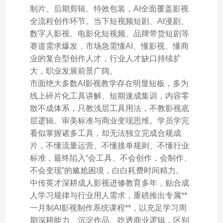
制片、后期剪辑、特效包装，AI全面覆盖影视
全流程创作环节。当下短视频短剧、AI漫剧、
数字人影视、电影化短视频、品牌带货短剧等
赛道需求爆发，市场急需懂AI、懂影视、懂商
业的复合型创作人才，行业人才缺口持续扩
大，职业发展前景广阔。
市面绝大多数AI影视教学存在明显短板，多为
线上碎片化工具讲解、短期速成集训，内容零
散不成体系，只教浅层工具用法，不教影视底
层逻辑、审美标准与商业变现思维。学员学完
看似掌握诸多工具，却无法独立完成合规成
片，不懂流量运营、不懂接单规则、不懂行业
标准，最终陷入“会工具、不会创作，会制作、
不会变现”的尴尬困境，白白耗费时间精力。
中传英才深耕成人影视进修教育多年，贴合成
人学习规律与行业用人需求，重磅推出专属**
一月制AI影视制作系统课程**，以充足学习周
期深耕能力、沉淀作品、吃透商业逻辑，区别