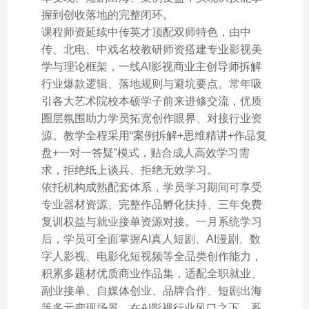
握到创收落地的完整闭环。
课程师资延续中传英才顶配双师特色，由中
传、北电、中戏名校教研师资搭建专业影视美
学与理论框架，一线AI影视商业主创导师拆解
行业爆款逻辑、落地规则与避坑要点。常年吸
引各大艺术院校本硕学子前来进修交流，优质
圈层氛围助力学员拓宽创作眼界、对接行业资
源。教学全程采用“案例拆解+思维精讲+作品复
盘+一对一答疑”模式，贴合成人高效学习需
求，拒绝纸上谈兵、拒绝无效学习。
依托机构成熟配套体系，学员学习期间可享受
专业器材资源、完整作品孵化扶持、三年免费
复训权益与就业接单资源对接。一月系统学习
后，学员可全面掌握AI真人短剧、AI漫剧、数
字人影视、电影化短视频等全品类创作能力，
积累多题材优质商业作品集，适配全职就业、
副业接单、自媒体创业、品牌合作、短剧出海
等多元变现场景。在AI影视行业风口之下，系