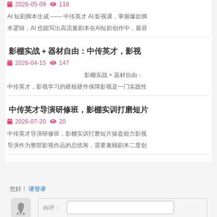
课，掌握爆款脚本逻辑，AI 也能写出高
式。过去一部短剧、漫剧、宣传片制作，需要编剧、导
2026-05-09
118
流量剧本
演、摄...
AI 短剧脚本生成 —— 中传英才 AI 影视课，掌握爆款脚
本逻辑，AI 也能写出高流量剧本在AI短剧创作中，最容
易被忽视、却最关键的环节就是脚本。很多人以为：AI
影棚实战 + 器材自由：中传英才，影视
能自动生成剧本，随便输入几句话就能出爆款。事实
学习的硬核硬件保障
上，市场上90%的AI短剧之所以没流量、没过审、没收
2026-04-15
147
益，根本...
影棚实战 + 器材自由：
中传英才，影视学习的硬核硬件保障影视是一门实践性
极强的艺术与技术，专业的学习场地与器材设备，是影
中传英才导演研修班，影棚实训打磨短片
视技能提升、作品创作的基础保障。对于影视学习者而
操盘能力
言，“无场地实操、无设备练习”...
2026-07-20
20
中传英才导演研修班，影棚实训打磨短片操盘能力影视
导演作为整部影视作品的总统筹，需要兼顾剧本二度创
作、分镜设计、演员调度、光影协调、现场应急处置、
后期成片把控等多重核心工作，但当下绝大多数影视导
演培训存在明显教学断层。不少机构全程依靠影片拉
您好！
请登录
片、PPT理...
称呼：