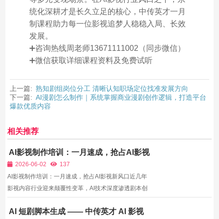
统化深耕才是长久立足的核心，中传英才一月
制课程助力每一位影视追梦人稳稳入局、长效
发展。
➕咨询热线周老师13671111002（同步微信）
➕微信获取详细课程资料及免费试听
上一篇:
熟知剧组岗位分工 清晰认知职场定位找准发展方向
下一篇:
AI漫剧怎么制作｜系统掌握商业漫剧创作逻辑，打造平台
爆款优质内容
相关推荐
AI影视制作培训：一月速成，抢占AI影视
新风口
2026-06-02
137
AI影视制作培训：一月速成，抢占AI影视新风口近几年
影视内容行业迎来颠覆性变革，AI技术深度渗透剧本创
作、画面生成、分镜设计、后期剪辑、特效合成、配音
AI 短剧脚本生成 —— 中传英才 AI 影视
渲染等全制作环节，彻底改写了传统影视行业的生产模