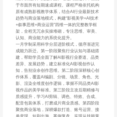
于市面所有短期速成课程。课程严格依托机构
原有成熟影视教学体系，结合AI行业最新技术
趋势与商业落地模式，构建“影视美学+AI技术
+叙事思维+商业运营”四维一体的完整教学框
架，全程无冗余实操堆砌，专注思维、审美、
认知、商业能力的系统化提升。
一月学制采用科学分层进阶模式，循序渐进完
成能力跃迁。第一阶段聚焦行业认知与基础搭
建，帮助学员全面了解AI影视行业赛道、品类
差异、发展趋势，建立标准化AI影视创作认
知，告别业余创作思维。第二阶段深耕核心创
作体系，覆盖AI编剧、分镜、场景、角色、光
影、渲染全维度创作逻辑，掌握不同品类AI影
视作品的美学标准。第三阶段主攻后期精修与
质感提升，学习AI剪辑、调色、特效、合成、
配音包装体系，打磨成片商业质感。第四阶段
聚焦商业落地，深耕爆款打造、账号运营、接
单变现、短剧出海、案例复盘，实现从技能掌