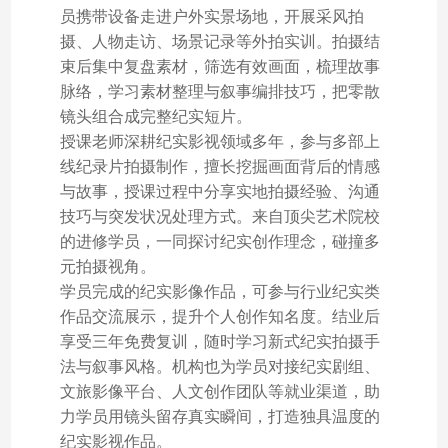
员携带设备走进户外实景场地，开展采风拍
摄、人物走访、场景记录等外拍实训。拍摄结
束后集中复盘素材，筛选有效画面，梳理故事
脉络，学习素材整理与叙事编排技巧，把零散
镜头组合成完整纪实短片。
授课老师深耕纪实影视领域多年，参与多部上
线纪录片拍摄制作，擅长挖掘画面背后的情感
与故事，授课过程中分享实地拍摄经验、沟通
技巧与突发状况处理方式。来自顶尖艺术院校
的进修学员，一同探讨纪实创作理念，碰撞多
元拍摄视角。
学员完成的纪实影像作品，可参与行业纪实类
作品交流展示，提升个人创作知名度。结业后
享受三年免费复训，随时学习新式纪实拍摄手
法与叙事风格。机构也为学员对接纪实剧组、
文旅影像平台、人文创作团队等就业渠道，助
力学员用镜头留存真实瞬间，打造独具温度的
纪实影视作品。