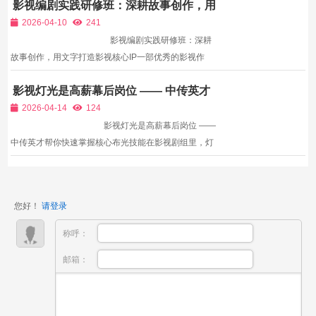
影视编剧实践研修班：深耕故事创作，用
另外一个区别就是剧本当中的修辞和描写就比较少。举
文字打造影视核心IP
个简单的例子：姜文...
2026-04-10
241
影视编剧实践研修班：深耕
故事创作，用文字打造影视核心IP一部优秀的影视作
品，核心是故事；而一个精彩的故事，离不开专业编剧
影视灯光是高薪幕后岗位 —— 中传英才
的精心创作。编剧作为影视创作的“源头”，承担着构思
帮你快速掌握核心布光技能
故事、塑造人物、设计台词、搭建剧情...
2026-04-14
124
影视灯光是高薪幕后岗位 ——
中传英才帮你快速掌握核心布光技能在影视剧组里，灯
光师是绝对的核心技术岗位，也是公认的“高薪刚需
岗”。一部片子画面有没有质感、氛围够不够强烈、人
物好不好看，几乎全靠灯光决定。但很多...
您好！
请登录
称呼：
邮箱：