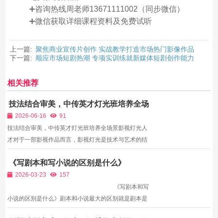
➕咨询热线周老师13671111002（同步微信）
➕微信获取详细课程资料及免费试听
上一篇:
聚焦商业宣传片创作 实战教学打造市场热门影像作品
下一篇:
顺应市场短剧热潮 专项实训练就新媒体短剧创作能力
相关推荐
技法结合审美，中传英才灯光班培养全场
景影视灯光人才
2026-06-16
91
技法结合审美，中传英才灯光班培养全场景影视灯光人
才对于一部影视作品而言，影视灯光是技术与艺术的结
合体：熟练操作灯光设备、掌握布光技法是技术根基，
《写剧本和写小说的区别是什么》
运用光影烘托情绪、塑造氛围、表达主题是艺术内核。
如今无论是传统院线电影、电视剧，还是网络短剧、电
2026-03-23
157
商广告...
《写剧本和写
小说的区别是什么》剧本和小说最大的区别就是剧本是
用画面讲故事，而小说是用描述性的语言讲故事。还有