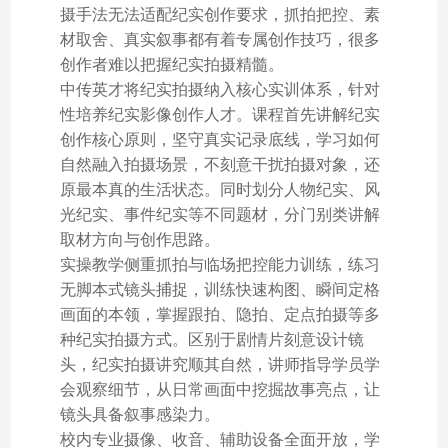
摄手法无法适配纪实创作要求，抓拍把控、素
材取舍、真实叙事都有着专属创作技巧，很多
创作者难以把握纪实拍摄精髓。
中传英才将纪实拍摄纳入核心实训体系，针对
性培养纪实影像创作人才。课程首先讲解纪实
创作核心原则，坚守真实记录底线，学习如何
自然融入拍摄场景，不刻意干扰拍摄对象，还
原最本真的生活状态。同时划分人物纪实、风
光纪实、事件纪实等不同题材，分门别类讲解
取材方向与创作思路。
实操教学侧重抓拍与临场把控能力训练，练习
无脚本式镜头捕捉，训练快速构图、瞬间定格
画面的本领，掌握跟拍、隐拍、定点拍摄等多
种纪实拍摄方式。区别于剧情片刻意设计镜
头，纪实拍摄讲究顺其自然，讲师指导学员学
会观察细节，从日常画面中挖掘故事亮点，让
镜头具备叙事感染力。
校内专业摄像、收音、辅助设备全面开放，学