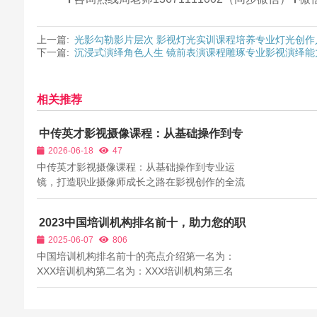
上一篇:
光影勾勒影片层次 影视灯光实训课程培养专业灯光创作
下一篇:
沉浸式演绎角色人生 镜前表演课程雕琢专业影视演绎能
相关推荐
中传英才影视摄像课程：从基础操作到专
业运镜，打造职业摄像师成长之路
2026-06-18
47
中传英才影视摄像课程：从基础操作到专业运
镜，打造职业摄像师成长之路在影视创作的全流
程中，摄像师始终是连接创作构想与最终画面的
核心执行者。导演的所有视听构想，都需要通过
2023中国培训机构排名前十，助力您的职
摄像师的镜头，转化为具体的动态画面；摄影指
业发展
2025-06-07
806
导的所有画面设计，都需要通过摄像师的精...
中国培训机构排名前十的亮点介绍第一名为：
XXX培训机构第二名为：XXX培训机构第三名
为：XXX培训机构第四名为：XXX培训机构第五
名为：XXX培训机构第六名为：XXX培训机构
7.，：XXX培训机构**第八名为：XXX培训机构第