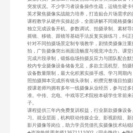
突发状况。不少学习者设备操作生疏，运镜生硬卡
英才聚焦摄像实战能力培养，打造贴合片场需求的
课程教学从硬件实操起步，全面讲解不同规格摄像
独立完成设备开机、参数调试、拍摄录制、素材导
摇镜、移镜、跟镜等基础手法反复实操练习，纠正
针对不同拍摄场景定制专项教学，剧情类摄像注重
拍，广告摄像突出画面流畅度与视觉冲击力。课堂
完成片段录制，锻炼临场拍摄反应力与团队配合默
校内专业摄像设备储备充足，多款主流机型、拍摄
设备数量限制，最大化积累实操手感。学习周期内
照拍摄脚本完成所有镜头录制，积攒完整项目拍摄
授课老师均拥有多年一线摄像从业经历，参与过多
准。中传、北电、中戏等艺术院校本硕学生常前来
子。
课程提供三年内免费复训权益，行业新款摄像设备
习。就业层面，机构联动传媒企业、影视剧组、新
影片摄像等岗位，助力学员凭借扎实摄像技术站稳
➕咨询热线周老师13671111002（同步微信）