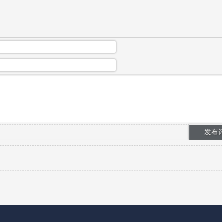
存在多重硬伤：全片色调混乱，单集内不...