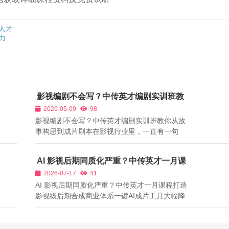
人才
力
影视编剧不会写？中传英才编剧实训班教
你从故事构思到成片剧本
2026-05-09
98
影视编剧不会写？中传英才编剧实训班教你从故
事构思到成片剧本在影视行业里，一直有一句
话：剧本，一剧之本。无论导演多厉害、摄影多
精美、演员多出色，如果没有扎实的剧本，作品
AI 影视后期同质化严重？中传英才一月课
就失去灵魂。因此，编剧是影视行业最不可替
程打造影视级后期合成商业体系
2026-07-17
41
代、最具长期价值的岗位。 但现实中，很多喜...
AI 影视后期同质化严重？中传英才一月课程打造
影视级后期合成商业体系一键AI成片工具大幅降
低后期入门门槛，但也造成全行业AI短剧、漫剧
后期同质化严重的行业通病，绝大多数新手创作
者直接使用AI自动生成剪辑、调色、音效，成片