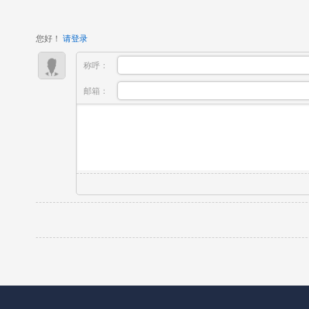
九名为：XXX培训机构第十名为：XXX培训机构
中国培训...
您好！
请登录
称呼：
邮箱：