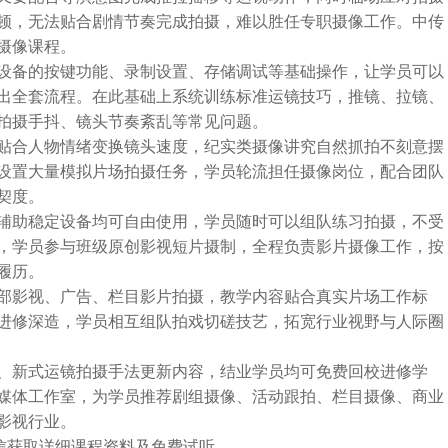
顿，无法贴合剧情节奏完成拍摄，难以胜任专职摄像工作。中传
摄像课程。
设备的按键功能、录制设置、存储调试等基础操作，让学员可以
出全套流程。在此基础上系统训练标准运镜技巧，推镜、拉镜、
拍摄手抖、镜头节奏紊乱等常见问题。
贴合人物情绪变换镜头速度，纪实类摄像讲究自然抓拍不刻意摆
设置大量模拟片场拍摄任务，学员轮流担任摄像岗位，配合团队
契度。
辅助稳定设备均可自由使用，学员随时可以组队练习拍摄，不受
，学员参与班级原创影视短片摄制，全程负责影片摄像工作，按
履历。
部影视、广告、栏目影片拍摄，教学内容贴合真实片场工作标
进修深造，学员相互组队拍戏切磋技艺，拓宽行业视野与人际圈
、新式运镜拍摄手法更新内容，结业学员均可免费回校进修学
媒体工作室，为学员推荐剧组摄像、活动跟拍、栏目摄像、商业
影视行业。
➕微信获取详细课程资料及免费试听