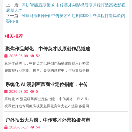
上一篇:
深耕智能后期领域 中传英才AI影视后期课程打造高效影视
后期人才
下一篇:
AI赋能编剧创作 中传英才AI短剧脚本生成课程打造爆款内
容内核
相关推荐
聚焦作品孵化，中传英才以原创作品搭建
影视入行桥梁
2026-06-08
52
聚焦作品孵化，中传英才以原创作品搭建影视入行桥梁
在影视行业求职、接单、参赛的过程中，作品集就是最
好的简历。无论是导演、摄影师、编剧、灯光师、摄像
系统化 AI 漫剧画风商业定位指南，中传
师还是演员，用人单位、合作甲方首先查看的就是过往
英才一月 AI 影视课程打造专属账号视觉
作品。很多影视学习者经过培训掌握了基础技能，却因
2026-08-03
5
差异化竞争力
为没有...
系统化 AI 漫剧画风商业定位指南，中传英才一月 AI 影
视课程打造专属账号视觉差异化竞争力在AI漫剧赛道同
质化竞争日趋激烈的当下，剧情、题材极易被同行复制
户外拍出大片感，中传英才外景拍摄与审
模仿，唯有稳定、成熟、贴合受众审美的专属画风，是
美提升课
能够长期沉淀、打造账号记忆点的核心资产。短视频平
2026-06-17
54