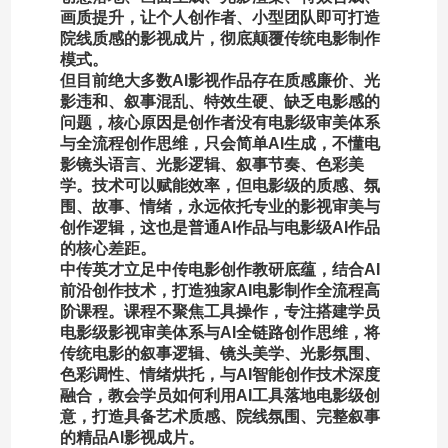
画质提升，让个人创作者、小型团队即可打造
院线质感的影视成片，彻底颠覆传统电影制作
模式。
但目前绝大多数AI影视作品存在质感廉价、光
影违和、叙事混乱、特效生硬、缺乏电影感的
问题，核心原因是创作者没有电影级审美体系
与全流程创作思维，只会简单AI生成，不懂电
影镜头语言、光影逻辑、叙事节奏、色彩美
学。技术可以赋能效率，但电影级的质感、氛
围、故事、情绪，永远依托专业的影视审美与
创作逻辑，这也是普通AI作品与电影级AI作品
的核心差距。
中传英才立足中传电影创作教研底蕴，结合AI
前沿创作技术，打造独家AI电影制作全流程高
阶课程。课程不聚焦工具操作，专注搭建学员
电影级影视审美体系与AI全链路创作思维，将
传统电影的叙事逻辑、镜头美学、光影氛围、
色彩调性、情绪烘托，与AI智能创作技术深度
融合，教会学员如何利用AI工具落地电影级创
意，打造具备艺术质感、院线氛围、完整叙事
的精品AI影视成片。