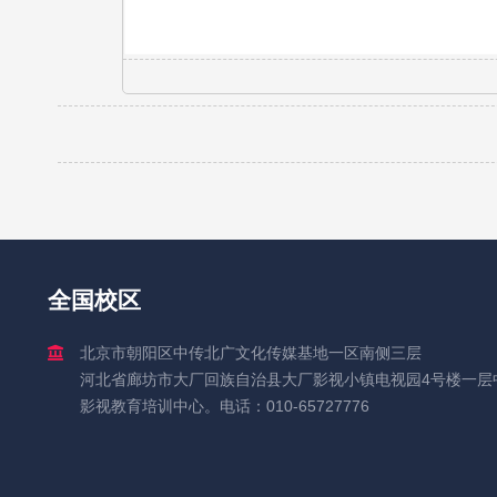
全国校区
北京市朝阳区中传北广文化传媒基地一区南侧三层
河北省廊坊市大厂回族自治县大厂影视小镇电视园4号楼一层
影视教育培训中心。电话：010-65727776