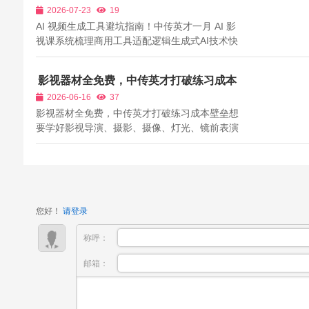
AI 影视课系统梳理商用工具适配逻辑
2026-07-23
19
AI 视频生成工具避坑指南！中传英才一月 AI 影
视课系统梳理商用工具适配逻辑生成式AI技术快
速迭代，各类AI视频生成工具层出不穷，成为短
剧、短视频创作者必备生产载体，但绝大多数新
影视器材全免费，中传英才打破练习成本
手自主挑选工具时，频繁踩入各类隐形陷阱。海
壁垒
2026-06-16
37
外主流高阶视频生成工具存在网络访问门...
影视器材全免费，中传英才打破练习成本壁垒想
要学好影视导演、摄影、摄像、灯光、镜前表演
等专业，海量实操练习是必经之路，而实操离不
开专业影视器材与拍摄场地。目前市场上专业电
影摄影机、高端镜头组、影视灯光设备、稳定
器、滑轨、收音器材等单价高昂，普通个人...
您好！
请登录
称呼：
邮箱：