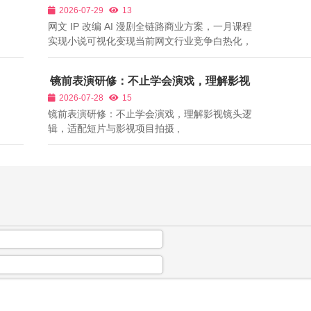
月课程实现小说可视化变现
2026-07-29
13
网文 IP 改编 AI 漫剧全链路商业方案，一月课程
实现小说可视化变现当前网文行业竞争白热化，
单纯靠小说付费、广告分成收益增长乏力，IP二
次开发成为网文工作室、小说作者新的盈利增长
镜前表演研修：不止学会演戏，理解影视
点，其中AI漫剧改编投入低、产出快、受众重合
镜头逻辑，适配短片与影视项目拍摄
2026-07-28
15
度最高，网文读者天然适配二次元漫剧...
镜前表演研修：不止学会演戏，理解影视镜头逻
辑，适配短片与影视项目拍摄 ,