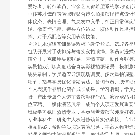
爱好者、转行演员、业余艺人都希望系统学习镜前
中传英才镜前表演课程贴合镜头拍摄演绎特点设计
体仪态、表情管理、气息发声入手，纠正日常体态
绎、微表情把控、镜头方位适应、肢体动作尺度控
挥、对手戏配合等实用表演技能。
片段剧本演绎实训是课程核心教学形式。选取各类
组队开展对手戏排练与镜头实拍演绎。学员沉浸式
演分寸，克服镜头紧张感、表情僵硬、动作夸张等
实景拍戏训练高度贴合真实影视拍摄场景，模拟剧
镜头录制，学员适应导演现场调度、多次重拍调整
细节，指导学员优化情绪表达、台词节奏、肢体动
个人表演作品孵化留存成长成果。学习后期，学员
摄，产出专属个人镜前表演影视作品。演绎成品可
位应聘、自媒体演艺展示，成为个人演艺发展重要
班级学习氛围热烈专业，学员涵盖表演兴趣爱好者
专业本科生、研究生入校进修镜前实战演技。专业
相互借鉴，帮助学员拓宽表演思路，丰富人物塑造
授课老师均为资深影视演员、表演指导老师，拥有