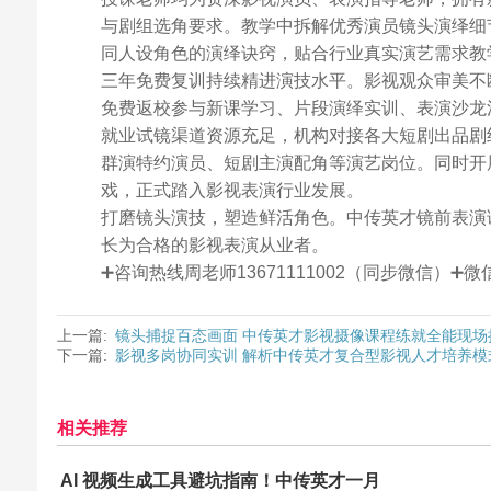
与剧组选角要求。教学中拆解优秀演员镜头演绎细
同人设角色的演绎诀窍，贴合行业真实演艺需求教
三年免费复训持续精进演技水平。影视观众审美不
免费返校参与新课学习、片段演绎实训、表演沙龙
就业试镜渠道资源充足，机构对接各大短剧出品剧
群演特约演员、短剧主演配角等演艺岗位。同时开
戏，正式踏入影视表演行业发展。
打磨镜头演技，塑造鲜活角色。中传英才镜前表演
长为合格的影视表演从业者。
➕咨询热线周老师13671111002（同步微信）
上一篇:
镜头捕捉百态画面 中传英才影视摄像课程练就全能现场
下一篇:
影视多岗协同实训 解析中传英才复合型影视人才培养模
相关推荐
AI 视频生成工具避坑指南！中传英才一月