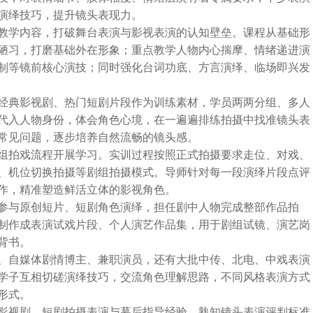
演绎技巧，提升镜头表现力。
教学内容，打破舞台表演与影视表演的认知壁垒。课程从基础形
陋习，打磨基础外在形象；重点教学人物内心揣摩、情绪递进演
制等镜前核心演技；同时强化台词功底、方言演绎、临场即兴发
经典影视剧、热门短剧片段作为训练素材，学员两两分组、多人
代入人物身份，体会角色心境，在一遍遍排练拍摄中找准镜头表
常见问题，逐步培养自然流畅的镜头感。
组拍戏流程开展学习。实训过程按照正式拍摄要求走位、对戏、
、机位切换拍摄等剧组拍摄模式。导师针对每一段演绎片段点评
作，精准塑造鲜活立体的影视角色。
参与原创短片、短剧角色演绎，担任剧中人物完成整部作品拍
制作成表演试戏片段、个人演艺作品集，用于剧组试镜、演艺岗
背书。
、自媒体剧情博主、兼职演员，还有大批中传、北电、中戏表演
学子互相切磋演绎技巧，交流角色理解思路，不同风格表演方式
形式。
影视剧、短剧拍摄表演与幕后指导经验，熟知镜头表演评判标准