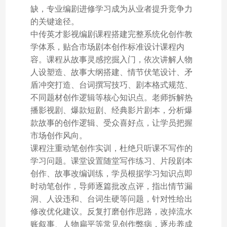
缺，专业编剧进修学习成为从业者提升竞争力
的关键途径。
中传英才影视编剧课程搭建完整系统化创作教
学体系，贴合市场剧本创作标准设计课程内
容。课程从故事灵感挖掘入门，依次讲解人物
人设塑造、故事大纲搭建、情节伏笔设计、矛
盾冲突打造、台词撰写技巧、剧本格式规范、
不同题材创作逻辑等核心知识点。老师拆解热
播影视剧、爆款短剧、经典影片剧本，分析爆
款故事的创作逻辑、受众喜好点，让学员把握
市场创作风向。
课程注重动笔创作实训，杜绝只听课不写作的
学习问题。课堂设置随堂写作练习、片段剧本
创作、故事改编训练，学员根据学习知识点即
时动笔创作，导师逐篇批改点评，指出情节漏
洞、人设违和、台词生硬等问题，针对性给出
修改优化建议。反复打磨创作思路，改掉流水
账叙事、人物扁平等常见创作弊病，逐步养成