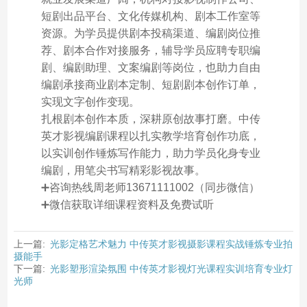
短剧出品平台、文化传媒机构、剧本工作室等
资源。为学员提供剧本投稿渠道、编剧岗位推
荐、剧本合作对接服务，辅导学员应聘专职编
剧、编剧助理、文案编剧等岗位，也助力自由
编剧承接商业剧本定制、短剧剧本创作订单，
实现文字创作变现。
扎根剧本创作本质，深耕原创故事打磨。中传
英才影视编剧课程以扎实教学培育创作功底，
以实训创作锤炼写作能力，助力学员化身专业
编剧，用笔尖书写精彩影视故事。
➕咨询热线周老师13671111002（同步微信）
➕微信获取详细课程资料及免费试听
上一篇:
光影定格艺术魅力 中传英才影视摄影课程实战锤炼专业拍
摄能手
下一篇:
光影塑形渲染氛围 中传英才影视灯光课程实训培育专业灯
光师