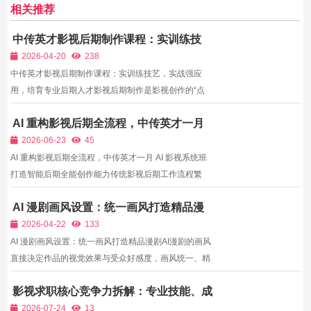
相关推荐
中传英才影视后期制作课程：实训练技
艺，实战强应用，培育专业后期人才
2026-04-20
238
中传英才影视后期制作课程：实训练技艺，实战强应
用，培育专业后期人才影视后期制作是影视创作的“点
睛之笔”，一部优秀的影视作品，离不开专业的后期剪
AI 重构影视后期全流程，中传英才一月
辑、调色、特效与音频处理，它将拍摄的素材整合优
AI 影视系统班打造智能后期全能创作能
化，赋予作品更丰富的情感表达与视觉冲击力，是影视
2026-06-23
45
力
创作中不可或...
AI 重构影视后期全流程，中传英才一月 AI 影视系统班
打造智能后期全能创作能力传统影视后期工作流程繁
琐，剪辑、调色、字幕、配音、特效分多软件分步操
AI 漫剧画风设置：统一画风打造精品漫
作，单条短片后期制作耗时数小时，连载短剧批量后期
剧
人力成本居高不下；生成式AI技术落地后期领域后，智
2026-04-22
133
能分镜剪辑...
AI 漫剧画风设置：统一画风打造精品漫剧AI漫剧的画风
直接决定作品的视觉效果与受众好感度，画风统一、精
美独特的漫剧，更容易成为爆款。很多新手制作AI漫
影视求职核心竞争力拆解：专业技能、成
剧，常出现画风混乱、角色与场景画风不符、画面违和
片作品、片场经验缺一不可
等问题，核心原因是不懂画风设置技巧。 AI漫剧画风设
2026-07-24
13