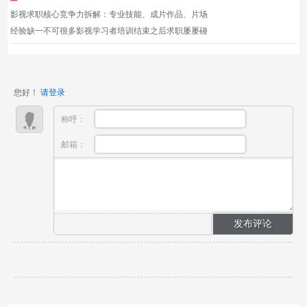
置核心...
影视求职核心竞争力拆解：专业技能、成片作品、片场
经验缺一不可很多影视学习者培训结束之后求职屡屡碰
壁，复盘原因大多存在明显短板：一部分学员理论熟
悉，动手实操能力不足，进入片场无法独立完成岗位工
作；一部分学员能够操作设备，但是没有完整原创成
您好！
请登录
片，缺少可...
称呼：
邮箱：