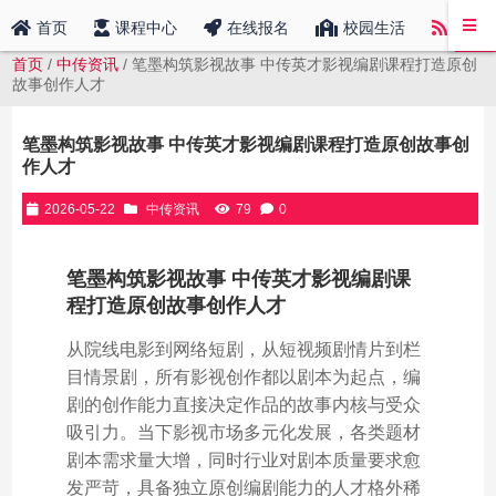
中传
首页
课程中心
在线报名
校园生活
首页
/
中传资讯
/ 笔墨构筑影视故事 中传英才影视编剧课程打造原创
故事创作人才
笔墨构筑影视故事 中传英才影视编剧课程打造原创故事创
作人才
2026-05-22
中传资讯
79
0
笔墨构筑影视故事 中传英才影视编剧课
程打造原创故事创作人才
从院线电影到网络短剧，从短视频剧情片到栏
目情景剧，所有影视创作都以剧本为起点，编
剧的创作能力直接决定作品的故事内核与受众
吸引力。当下影视市场多元化发展，各类题材
剧本需求量大增，同时行业对剧本质量要求愈
发严苛，具备独立原创编剧能力的人才格外稀