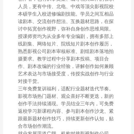
人员，更有中传、北电、中戏等顶尖影视院校
本硕学生入校进修编剧技能。学员之间互相品
读剧本、交流创作想法、互换题材思路，在探
讨中拓宽创作视野，弥补自身创作思维局限。
授课师资均为从业多年专业编剧，拥有多部上
线剧集、网络短片、院线短片剧本创作履历，
熟悉影视公司剧本审核标准、剧组剧本落地拍
摄要求。教学过程中分享剧本投稿、项目合
作、剧本改编的行业经验，讲解创作如何兼顾
艺术表达与市场接受度，传授实战创作与行业
对接干货。
三年免费复训福利，适配行业题材迭代节奏。
影视市场热门题材、观众喜好不断更迭，新的
创作手法持续涌现。学员结业三年内，可免费
返校学习新课程内容、参与剧本创作沙龙、紧
跟最新题材创作技巧，持续更新创作认知，贴
合市场创作潮流。
就业发展渠道广阔，机构对接影视制作公司、