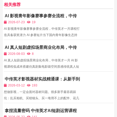
相关推荐
AI 影视青年影像赛事参赛全流程，中传
英才一月课程打造具备获奖潜力 AI 参赛
2026-07-23
19
短片
AI 影视青年影像赛事参赛全流程，中传英才一月课程打
造具备获奖潜力 AI 参赛短片当下国内青年影像生态持
续完善，北京大学生电影节、各地青年短视频大赛、
AI 真人短剧虚拟场景商业化布局，中传
AIGC创新影像展等赛事全部开放AI影视作品投稿通
英才一月 AI 影视课程低成本搭建仿真剧
道，区别于纯商业流量短剧，赛事评委更看重作品思想
2026-08-03
8
集电影级空间质感
内核、独特视...
AI 真人短剧虚拟场景商业化布局，中传英才一月 AI 影
视课程低成本搭建仿真剧集电影级空间质感传统真人短
剧拍摄需要租赁实景场地、搭建室内置景，场地租金、
中传英才影视器材实战精通课：从新手到
置景道具会占据整体制作60%以上成本，而AI真人虚拟
器材高手，不花冤枉钱
场景生成技术可一键生成都市公寓、古风府邸、悬疑密
2026-03-12
193
室、科...
想做影视，一定会面对器材问题。很多新手最容易踩
坑：乱买相机、买错镜头、买一堆用不上的配件、花几
千几万拍出手机效果。影视器材不是越贵越好，而是用
拿捏流量密码 中传英才AI短剧运营课程
对、用好、用出专业效果才最重要。中传英才影视器材
解锁长期变现逻辑
实战精通课，不吹参数、不搞玄学，只教实战能用得上
2026-05-22
141