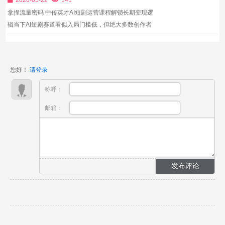
的知识，...
拿捏流量密码 中传英才AI短剧运营课程解锁长期变现逻
辑当下AI短剧赛道看似入局门槛低，但绝大多数创作者
都陷入了“只会做内容、不会做运营”的困境。很多学员
可以产出优质的AI短剧、漫剧、真人短剧内容，但不懂
平台流量规则、账号定位、更新节奏、用户运营、变现
您好！
请登录
模式，...
称呼：
邮箱：