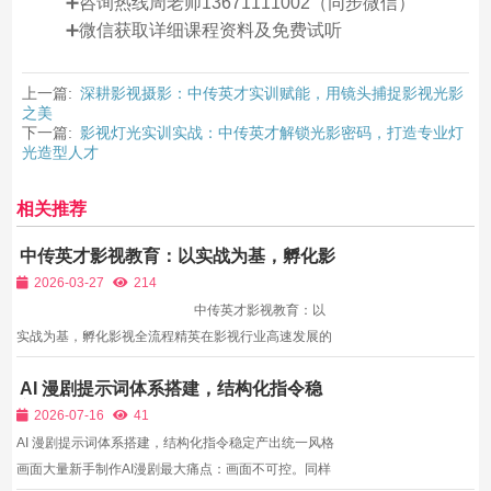
➕咨询热线周老师13671111002（同步微信）
➕微信获取详细课程资料及免费试听
上一篇:
深耕影视摄影：中传英才实训赋能，用镜头捕捉影视光影
之美
下一篇:
影视灯光实训实战：中传英才解锁光影密码，打造专业灯
光造型人才
相关推荐
中传英才影视教育：以实战为基，孵化影
视全流程精英
2026-03-27
214
中传英才影视教育：以
实战为基，孵化影视全流程精英在影视行业高速发展的
当下，人才竞争愈发激烈，仅靠理论知识已难以立足，
AI 漫剧提示词体系搭建，结构化指令稳
实战能力与作品成果成为入行核心竞争力。中传英才影
定产出统一风格画面
视教育深耕成人影视教育多年，...
2026-07-16
41
AI 漫剧提示词体系搭建，结构化指令稳定产出统一风格
画面大量新手制作AI漫剧最大痛点：画面不可控。同样