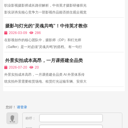
职业影视摄影师成长路径解析，中传英才摄影研修班光
影实训夯实核心竞争力一部影视作品能否抓住观众视觉
注意力，摄影创作起到决定性作用。当下短剧、宣传
摄影与灯光的“灵魂共鸣”！中传英才教你
片、网络电影持续扩张市场规模，专业影视摄影人才长
掌握灯摄联动，拍出真正的电影级画面
期处于紧缺状态。但想要成为职业摄影师，仅仅学会相
2026-03-09
286
机参数调...
在影视创作的核心团队中，摄影师（DP）和灯光师
（Gaffer）是一对必须“灵魂共鸣”的搭档。 有一句行
话：“摄影是骨架，灯光是血肉。” 再优秀的摄影师，面
外景实拍成本高昂，一月课搭建全品类
对糟糕的灯光，也无法拍出惊艳的画面；反之，再精妙
AI 外景体系
的布光，如果不匹配摄影的参数和镜头语言，也会变得
2026-07-20
20
毫无意义。 ...
外景实拍成本高昂，一月课搭建全品类 AI 外景体系传
统实拍外景需要租赁场地、租赁灯光运输车辆、安排大
量工作人员，单日外景拍摄成本数万元，中小团队难以
频繁出外景；而自学AI创作者单独生成外景环境与虚拟
人物，光照、透视完全脱节，画面穿帮严重，古装短
您好！
请登录
剧、文旅...
称呼：