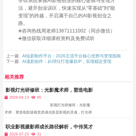
带你系统掌握AI影视创业的核心逻辑与变现方
法，避开创业误区，快速实现从“零基础”到“能
变现”的跨越，开启属于自己的AI影视创业之
路。
➕咨询热线周老师13671111002（同步微信）
➕微信获取详细课程资料及免费试听
上一篇:
AI短剧制作平台：2026主流平台核心优势与变现指南
下一篇:
AI漫剧创作：从0到1打造爆款IP，实现稳定变现
相关推荐
影视灯光研修班：光影魔术师，塑造电影
级视觉质感
2026-04-13
95
影视灯光研修班：光影魔
术师，塑造电影级视觉质感光影是影视的灵魂，灯光师
是影视创作中的“光影魔术师”。无论是剧情片的情感烘
职业影视摄影师成长路径解析，中传英才
托、悬疑片的氛围营造，还是广告片的质感呈现、短视
摄影研修班光影实训夯实核心竞争力
频的视觉冲击，都离不开专业的灯...
2026-07-23
31