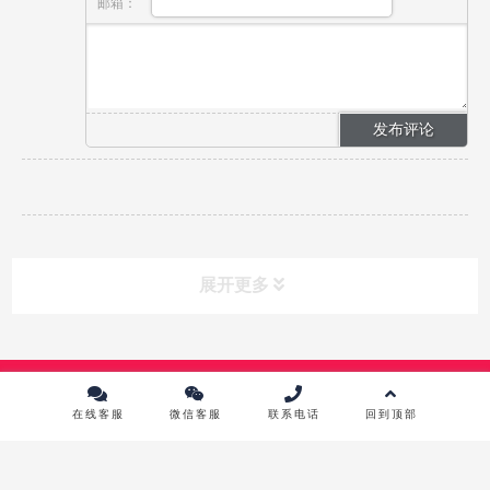
邮箱：
展开更多
课程分类
CLASS
Copyright © 2024 中传英才影视教育培训中心 版权所有 |
京ICP备
10215867号-1
在线客服
微信客服
联系电话
回到顶部
课程中心
镜头前表演进修班
影视摄影实践研修班
影视摄像高级班