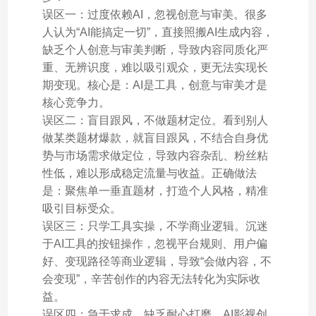
误区一：过度依赖AI，忽视创意与审美。很多
人认为“AI能搞定一切”，直接照搬AI生成内容，
缺乏个人创意与审美判断，导致内容同质化严
重、无辨识度，难以吸引观众，更无法实现长
期变现。核心是：AI是工具，创意与审美才是
核心竞争力。
误区二：盲目跟风，不做题材定位。看到别人
做某类题材爆款，就盲目跟风，不结合自身优
势与市场需求做定位，导致内容杂乱、粉丝粘
性低，难以形成稳定流量与收益。正确做法
是：聚焦单一垂直题材，打造个人风格，精准
吸引目标受众。
误区三：只学工具实操，不学商业逻辑。沉迷
于AI工具的按钮操作，忽视平台规则、用户偏
好、变现路径等商业逻辑，导致“会做内容，不
会变现”，辛苦创作的内容无法转化为实际收
益。
误区四：急于求成，缺乏耐心打磨。AI影视创