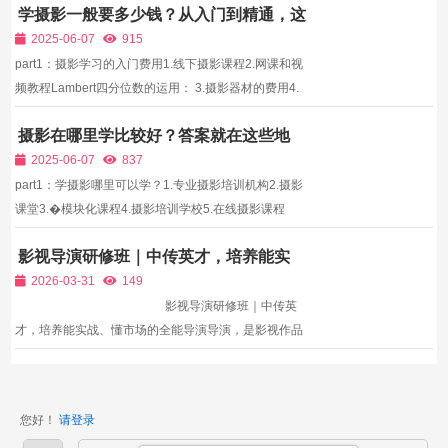
学摄影一般要多少钱？从入门到精通，这
术的融合，让导演调度拥有了更多可能性，虚拟镜头、
些信息你需要知道！
智能光影、实时渲染等技术，丰富了调度的形式与内
2025-06-07
915
涵。中传...
part1：摄影学习的入门费用1.线下摄影课程2.网课和视
频教程Lambert四分位数的运用： 3.摄影器材的费用4.
其他费用part2：摄影学习的价值与意义1.提升生活品质
摄影在哪里学比较好？答案就在这些地
2.培养审美能力3.提升自我表达4.持续学习的重要性结
方！
语：中传英才影视教育培训中心 周钰老师联系电话
2025-06-07
837
18601281...
part1：学摄影哪里可以学？1.专业摄影培训机构2.摄影
课堂3.�模块化课程4.摄影培训学校5.在线摄影课程
part2：学摄影哪里学比较好？1.摄影教材2.摄影软件3.
影视导演研修班｜中传英才，培养能实
摄影比赛4.�Photowalking5.摄影论坛和社区中传英才
战、懂市场的全能导演
影视教育培训中心 周钰老师联系电话
2026-03-31
149
18601281490（同微信）摄...
影视导演研修班｜中传英
才，培养能实战、懂市场的全能导演导演，是影视作品
的灵魂，是剧组的核心掌舵人。一名优秀的导演，不仅
需要深厚的艺术功底、独特的创作思维，更需要具备全
流程把控能力、团队统筹能力与市...
您好！
请登录