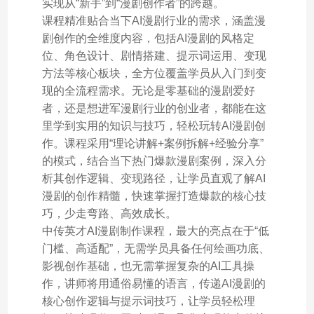
实现从“新手”到“漫剧创作者”的跨越。
课程精准贴合当下AI漫剧行业的需求，涵盖漫
剧创作的全维度内容，包括AI漫剧的风格定
位、角色设计、剧情搭建、提示词运用、变现
方法等核心板块，全方位覆盖学员从入门到变
现的全流程需求。无论是零基础的漫剧爱好
者，还是想进军漫剧行业的创业者，都能在这
里学到实用的知识与技巧，轻松玩转AI漫剧创
作。课程采用“理论讲解+案例拆解+经验分享”
的模式，结合当下热门爆款漫剧案例，深入分
析其创作逻辑、变现路径，让学员直观了解AI
漫剧的创作精髓，快速掌握打造爆款的核心技
巧，少走弯路、高效成长。
中传英才AI漫剧制作课程，最大的亮点在于“低
门槛、高适配”，无需学员具备任何绘画功底、
影视创作基础，也无需掌握复杂的AI工具操
作，讲师将用通俗易懂的语言，传递AI漫剧的
核心创作逻辑与提示词技巧，让学员轻松理