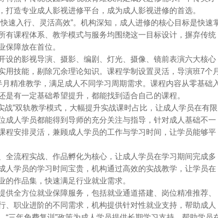
，打造专业成人影视进修平台，成为成人影视进修的首选。
、快速入行、灵活高效”。机构深知，成人进修的核心目标是快速
所有课程体系、教学模式与服务均围绕这一目标设计，摒弃传统
业保障放在首位。
开设的影视导演、摄影、编剧、灯光、摄像、镜前表演六大核心
实用技能，剔除冗余理论知识。课程学制设置灵活，导演班7个
半月精准教学，满足成人不同学习周期需求。课程内容从零基础
还是有一定基础希望提升，都能找到适合自己的课程。
实战”双轨教学模式，大幅提升实战课时占比，让成人学员在有限
位成人学员都能得到导师的充分关注与指导，针对成人基础不一
课程安排灵活，兼顾成人学员的工作与学习时间，让学员能够平
、全流程实战、作品孵化为核心，让成人学员在学习期间完成多
成人学员的学习时间宝贵，机构通过高效的实战教学，让学员在
业的作品集，快速满足行业就业需求。
提供全方位就业保障服务，包括就业通道搭建、岗位精准推荐、
行、职业进阶的不同需求，机构提供针对性就业支持，帮助成人
，“三年免费复训”政策为成人学员提供长期学习支持，帮助学员