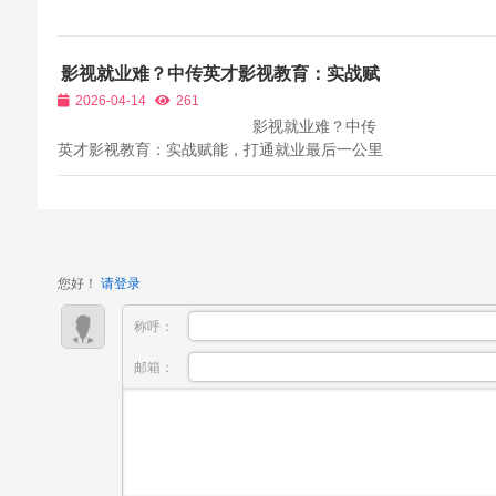
影视就业难？中传英才影视教育：实战赋
能，打通就业最后一公里
2026-04-14
261
影视就业难？中传
英才影视教育：实战赋能，打通就业最后一公里
随着影视行业的快速发展，网络剧、微短剧、商
业广告、纪录片等多元内容形态持续爆发，市场
对影视人才的需求呈现出“供不应求”的态势。然
而，与之形成鲜明对...
您好！
请登录
称呼：
邮箱：