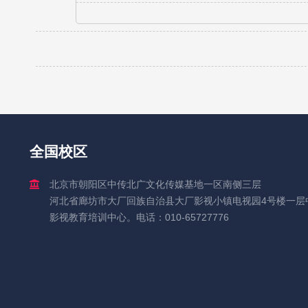
全国校区
北京市朝阳区中传北广文化传媒基地一区南侧三层
河北省廊坊市大厂回族自治县大厂影视小镇电视园4号楼一层
影视教育培训中心。电话：010-65727776