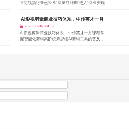
下短视频行业已经从“流量红利期”进入“商业变现
期”，越来越多的人意识到，做短视频的核心不是
单纯的涨粉，而是实现稳定的商业变现。但很多
AI影视剪辑商业技巧体系，中传英才一月
创作者在变现的过程中，常常面临这样的困境：
课程掌握智能化剪辑高阶统筹思维
2026-06-04
67
账号有了一定的粉丝量，却找不到合适...
AI影视剪辑商业技巧体系，中传英才一月课程掌
握智能化剪辑高阶统筹思维AI剪辑工具的普及，
彻底改写了影视后期行业的竞争格局。过去剪辑
行业比拼的是手速、熟练度、操作技巧，而现在
AI可以在几分钟内完成人工数小时的粗剪工作，
基础剪辑岗位快速被替代，低端剪辑从业...