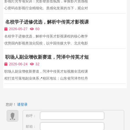
影视灯光专项实训：光影塑形造氛围，掌握影片质感核
心密码在影视行业精细化、质感化发展的当下，观众对
影片画面的审美要求持续升级，灯光早已脱离基础照明
名校学子进修优选，解析中传英才影视课
的基础属性，成为塑造人物情绪、烘托剧情氛围、把控
程的核心教学优势
影片调性、提升画面高级感的核心手段。同样的镜头、
2026-05-27
60
同样的...
名校学子进修优选，解析中传英才影视课程的核心教学
优势国内影视类顶尖院校，以中国传媒大学、北京电影
学院、中央戏剧学院为代表，为行业输送了大量专业影
职场人副业增收新赛道，菏泽中传英才短
视人才。但校园教育侧重理论体系搭建、专业知识积累
视频全流程课程打造可落地副业体系
与艺术思维培养，受限于实训场地、专业器材数量、真
2026-06-24
32
实剧组...
职场人副业增收新赛道，菏泽中传英才短视频全流程课
程打造可落地副业体系📍校区地址：山东省菏泽市牡丹
区太原路黄河路交叉口正东凯旋豪庭写字楼 22 层,
您好！
请登录
称呼：
邮箱：