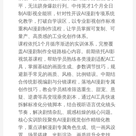
平，无法跻身爆款行列。中传英才1个月全日
制AI影视全能班，针对性开设AI漫剧专项系统
化教学，打破自学误区，以专业影视创作标准
重构AI漫剧制作流程，让学员掌握可复制、可
量产、高质感的工业化创作体系。
课程依托1个月循序渐进的实训体系，完整覆
盖AI漫剧制作全链路核心内容。前期依托AI影
视筑基课程，帮助学员熟练各类漫剧适配AI工
具，掌握基础的画面生成、参数调节技巧，规
避新手常见的画质、风格、比例错误。中期结
合传统影视编剧与分镜课程，落地AI漫剧专属
创作技巧，教会学员精准筛选重生、甜宠、悬
疑、逆袭等高变现垂类剧本，通过AI工具快速
拆解标准化分镜脚本，结合视听语言优化镜头
节奏，解决剧情杂乱、观感枯燥的核心问题。
核心实训阶段聚焦AI漫剧视觉创作精细化教
学，重点讲解漫剧专属角色生成、统一画风设
置、场景搭建、光影渲染、画质提升全套技