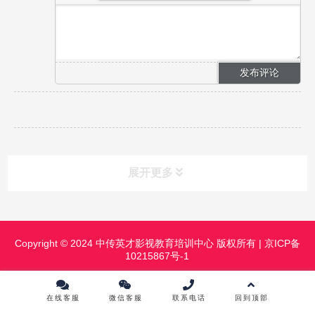
展开更多
课程分类
CLASS
Copyright © 2024 中传英才影视教育培训中心 版权所有 |
京ICP备
10215867号-1
课程中心
镜头前表演进修班
影视摄影实践研修班
影视摄像高级班
在线客服
微信客服
联系电话
回到顶部
影视导演实践研修班
影视灯光实践研修班