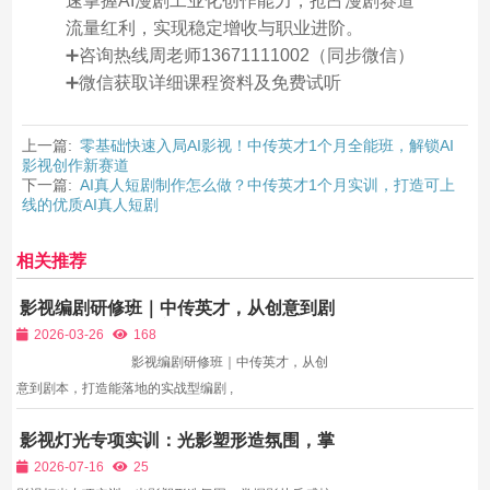
速掌握AI漫剧工业化创作能力，抢占漫剧赛道
流量红利，实现稳定增收与职业进阶。
➕咨询热线周老师13671111002（同步微信）
➕微信获取详细课程资料及免费试听
上一篇:
零基础快速入局AI影视！中传英才1个月全能班，解锁AI
影视创作新赛道
下一篇:
AI真人短剧制作怎么做？中传英才1个月实训，打造可上
线的优质AI真人短剧
相关推荐
影视编剧研修班｜中传英才，从创意到剧
本，打造能落地的实战型编剧
2026-03-26
168
影视编剧研修班｜中传英才，从创
意到剧本，打造能落地的实战型编剧 ,
影视灯光专项实训：光影塑形造氛围，掌
握影片质感核心密码
2026-07-16
25