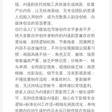
端，AI漫剧依托智能工具快速生成画面、批量
产出内容，让无绘画基础、无专业团队的普通
人也能入局创作，成为无数新人副业创收、自
媒体创业的首选赛道。
但行业入门门槛低也导致创作水平参差不齐，
绝大多数自学创作者制作的AI漫剧普遍存在明
显短板：剧情逻辑松散、节奏拖沓，照搬网文
内容不会改编优化，不符合短视频观众观看习
惯；画面风格不统一，角色五官、服饰、场景
每集偏差严重，缺乏IP辨识度；分镜单一、镜
头单调，全程固定视角，观感枯燥乏味；画质
模糊、光影杂乱、细节失真，没有影视质感；
不懂批量制作流程，单集耗时久、更新频率
低，无法持续运营账号，最终难以变现盈利。
很多人误以为AI漫剧只需套用工具一键生成即
可，实则优质爆款AI漫剧，核心在于影视专业
逻辑+标准化AI工作流+精细化画面优化，单纯
依赖AI自动生成的作品永远只能停留在低端水