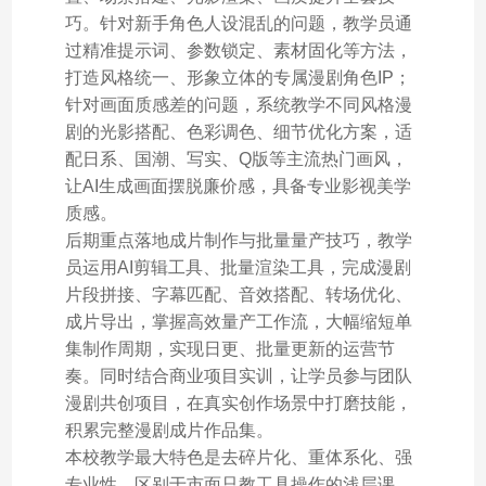
巧。针对新手角色人设混乱的问题，教学员通
过精准提示词、参数锁定、素材固化等方法，
打造风格统一、形象立体的专属漫剧角色IP；
针对画面质感差的问题，系统教学不同风格漫
剧的光影搭配、色彩调色、细节优化方案，适
配日系、国潮、写实、Q版等主流热门画风，
让AI生成画面摆脱廉价感，具备专业影视美学
质感。
后期重点落地成片制作与批量量产技巧，教学
员运用AI剪辑工具、批量渲染工具，完成漫剧
片段拼接、字幕匹配、音效搭配、转场优化、
成片导出，掌握高效量产工作流，大幅缩短单
集制作周期，实现日更、批量更新的运营节
奏。同时结合商业项目实训，让学员参与团队
漫剧共创项目，在真实创作场景中打磨技能，
积累完整漫剧成片作品集。
本校教学最大特色是去碎片化、重体系化、强
专业性，区别于市面只教工具操作的浅层课