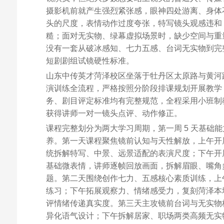
摄影机前就产生强烈紧张感，眼神四处游离、身体
头的尺度，表情动作过度夸张，特写镜头观感违和
糙；面对无实物、绿幕虚拟场景时，缺少空间与重
没有一套从破冰感知、七力五感、台词无实物到完
短剧剧组试镜硬性标准。
山东中传英才菏泽校区坐落于牡丹区太原路与黄河路
演训练全流程，严格按照分阶段排课规划开展教学
务、剧目评定标准均有完整规范，全程采用小班制教学
获得讲师一对一镜头点评、动作修正。
课程完整划分为两大学习周期，第一周 5 天基础
养。第一天课程聚焦镜前认知与天性解放，上午开
统拆解特写、中景、远景适配的表演尺度；下午开
基础微表情，讲师逐帧回放画面，拆解眉眼、嘴角
题。第二天围绕创作七力、五感核心素质训练，上
练习；下午拓展观察力、情绪感受力，复刻菏泽本
评情绪传递真实度。第三天主攻镜前台词与无实物
异化语气设计；下午拆解居家、职场两类高频无实