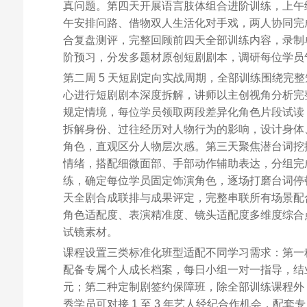
真问题。第四天开展语言肢体组合进阶训练，上午
午安排问路、借物双人生活化对手戏，两人协同完
合复盘测评，完整回顾前四天全部训练内容，录制
阶预习，分发多题材原创短剧剧本，调研每位学员
第二周 5 天短剧定向实战周期，全部训练围绕完
心进行短剧剧本深度拆解，讲师以主创视角分析完
规定情境，每位学员领取两段差异化角色片段试读
拆解身份、过往经历对人物行为的影响，设计身体
角色，直观区分人物层次感。第三天聚焦潜台词挖
情绪，搭配细微面部、手部动作辅助表达，分组完
练，确定每位学员固定饰演角色，逐场打磨台词停顿
天全剧合成联排与成果评定，完整串联所有场景配
角色适配度、表演精准度、镜头适配度多维度综合
试镜素材。
课程设置三类标准化班型适配不同学习需求：第一种基
配备专属个人成长档案，每日小组一对一指导，结业
元；第二种定制剧签约保障班，除全部训练课程外
秀学员可对接 1 至 3 年艺人经纪合作机会，