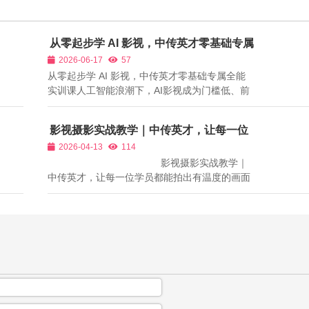
从零起步学 AI 影视，中传英才零基础专属
全能实训课
2026-06-17
57
从零起步学 AI 影视，中传英才零基础专属全能
实训课人工智能浪潮下，AI影视成为门槛低、前
景广的新兴赛道，无数零基础爱好者、跨界职场
人想要踏入这个领域。但自学之路困难重重：网
影视摄影实战教学｜中传英才，让每一位
上教程零散不成体系，今天学一个工具、明天看
学员都能拍出有温度的画面
2026-04-13
114
一个片段，无法搭建完整知识框架；纯线...
影视摄影实战教学｜
中传英才，让每一位学员都能拍出有温度的画面
在影视创作中，摄影是“用镜头讲故事”的艺术，
每一张画面、每一个镜头，都承载着创作者的情
感和表达。对于想要从事影视摄影行业的成人学
习者而言，想要掌握专...