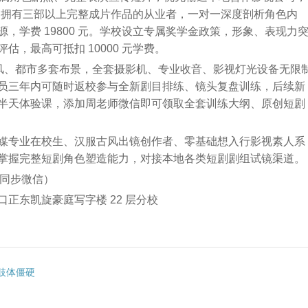
，面向拥有三部以上完整成片作品的从业者，一对一深度剖析角色内
，学费 19800 元。学校设立专属奖学金政策，形象、表现力
，最高可抵扣 10000 元学费。
古风、都市多套布景，全套摄影机、专业收音、影视灯光设备无限
员三年内可随时返校参与全新剧目排练、镜头复盘训练，后续新
半天体验课，添加周老师微信即可领取全套训练大纲、原创短剧
媒专业在校生、汉服古风出镜创作者、零基础想入行影视素人系
掌握完整短剧角色塑造能力，对接本地各类短剧剧组试镜渠道。
02（同步微信）
正东凯旋豪庭写字楼 22 层分校
肢体僵硬