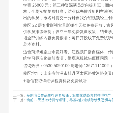
学费 26800 元；第三种资深演员定向提升班
核，全剧实拍复盘打磨，结业优先推荐短剧主演资源
出的学员，报名时提交一分钟自我介绍视频经主创评估
校区 22 层专业影视实景影棚全天候免费开放，
供学员排练录制；设立三年免费复训政策，结业学
增全部训练内容免费跟读；每日开设线下免费试听
剧本资料。
适合菏泽短剧业余爱好者、短视频口播自媒体、传
统学习标准化镜前表演，彻底克服镜头僵硬问题，
咨询热线：0530-5050100 周老师 136711110
校区地址：山东省菏泽市牡丹区太原路黄河路交叉口
➕微信获取详细课程资料及免费试听
上一篇:
短剧演员作品集打造专项课，标准化试镜素材整理指导
下一篇:
镜前 5 天基础特训专项课，零基础快速破除镜头恐惧与