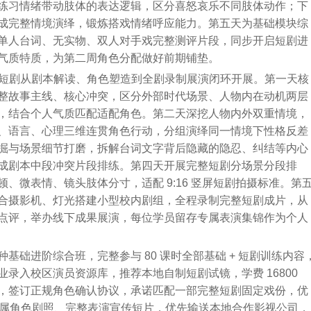
练习情绪带动肢体的表达逻辑，区分喜怒哀乐不同肢体动作；下
成完整情境演绎，锻炼搭戏情绪呼应能力。第五天为基础模块综
单人台词、无实物、双人对手戏完整测评片段，同步开启短剧进
气质特质，为第二周角色分配做好前期铺垫。
整短剧从剧本解读、角色塑造到全剧录制展演闭环开展。第一天核
整故事主线、核心冲突，区分外部时代场景、人物内在动机两层
，结合个人气质匹配适配角色。第二天深挖人物内外双重情境，
、语言、心理三维连贯角色行动，分组演绎同一情境下性格反差
掘与场景细节打磨，拆解台词文字背后隐藏的隐忍、纠结等内心
成剧本中段冲突片段排练。第四天开展完整短剧分场景分段排
、微表情、镜头肢体分寸，适配 9:16 竖屏短剧拍摄标准。第
合摄影机、灯光搭建小型校内剧组，全程录制完整短剧成片，从
点评，举办线下成果展演，每位学员留存专属表演集锦作为个人
础进阶综合班，完整参与 80 课时全部基础 + 短剧训练内容
录入校区演员资源库，推荐本地自制短剧试镜，学费 16800
，签订正规角色确认协议，承诺匹配一部完整短剧固定戏份，优
配套专属角色剧照、完整表演宣传短片，优先输送本地合作影视公司，