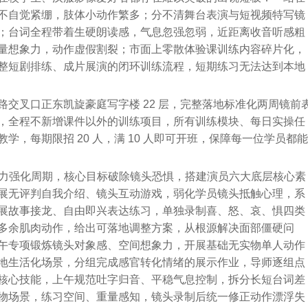
不自觉紧绷，肢体小动作繁多；分不清舞台表演与短视频特写镜
；台词全程带着生硬朗读感，气息忽强忽弱，近距离收音听感粗
量想象力，动作虚假割裂；市面上零散体验课训练内容碎片化，
整短剧排练、成片展演的闭环训练流程，短期练习无法达到本地
交叉口正东凯旋豪庭写字楼 22 层，完整落地标准化两周镜前
，全程不新增课件以外的训练项目，所有训练模块、每日实操任
，每期限招 20 人，满 10 人即可开班，保障每一位学员都
能力强化周期，核心目标破除镜头恐惧，搭建演员六大底层核心素
展无评判自我介绍、镜头互动游戏，弱化学员镜头抵触心理，系
展故事接龙、自由即兴表达练习，单独录制喜、怒、哀、惧四类
多余肌肉动作，给出可落地调整方案，从根源解决面部僵硬问
午专项锻炼镜头对象感、空间想象力，开展基础无实物单人动作
地生活化场景，分组完成感官转化情绪的展示作业，导师逐组点
核心技能，上午规范吐字归音、平稳气息控制，拆分长短台词差
物场景，练习空间、重量感知，镜头录制后统一修正动作漂浮失