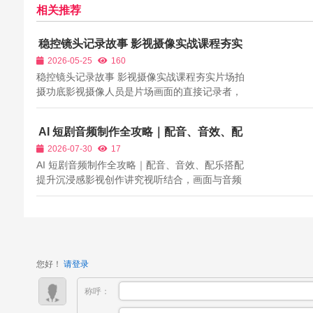
相关推荐
稳控镜头记录故事 影视摄像实战课程夯实
片场拍摄功底
2026-05-25
160
稳控镜头记录故事 影视摄像实战课程夯实片场拍
摄功底影视摄像人员是片场画面的直接记录者，
从日常短视频、纪实采访，到剧情短片、商业宣
传片拍摄，都离不开专业摄像人员。摄像工作既
AI 短剧音频制作全攻略｜配音、音效、配
要熟练驾驭各类拍摄设备，又要配合导演意图完
乐搭配提升沉浸感
2026-07-30
17
成推拉摇移等运镜动作，同时临场应对拍...
AI 短剧音频制作全攻略｜配音、音效、配乐搭配
提升沉浸感影视创作讲究视听结合，画面与音频
缺一不可。很多AI短剧创作者把所有精力放在画
面生成上，忽视音频打磨。生硬无情绪的机械配
音、循环单调背景音乐、没有环境音效，很容易
让观众出戏。优质音频能够烘托剧情情绪...
您好！
请登录
称呼：