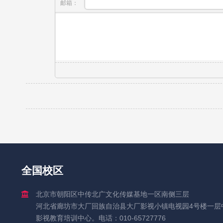
邮箱：
全国校区
北京市朝阳区中传北广文化传媒基地一区南侧三层
河北省廊坊市大厂回族自治县大厂影视小镇电视园4号楼一层
影视教育培训中心。电话：010-65727776